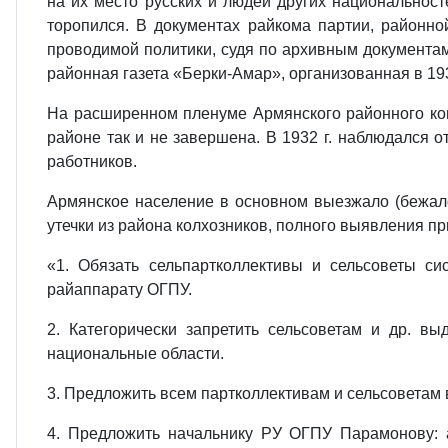
на их место русских и людей других национальнос
торопился. В документах райкома партии, районн
проводимой политики, судя по архивным документам,
районная газета «Берки-Амар», организованная в 193
На расширенном пленуме Армянского районного комит
районе так и не завершена. В 1932 г. наблюдался о
работников.
Армянское население в основном выезжало (бежало
утечки из района колхозников, полного выявления п
«1. Обязать сельпартколлективы и сельсоветы с
райаппарату ОГПУ.
2. Категорически запретить сельсоветам и др. в
национальные области.
3. Предложить всем партколлективам и сельсоветам 
4. Предложить начальнику РУ ОГПУ Парамонову: 