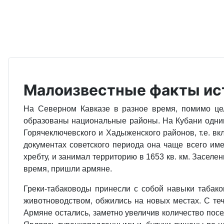
Малоизвестные факты исто
На Северном Кавказе в разное время, помимо цел
образованы национальные районы. На Кубани одним
Горячеключевского и Хадыженского районов, т.е. вк
документах советского периода она чаще всего име
хребту, и занимал территорию в 1653 кв. км. Заселе
время, пришли армяне.
Греки-табаководы принесли с собой навыки табако
животноводством, обжились на новых местах. С те
Армяне остались, заметно увеличив количество посе