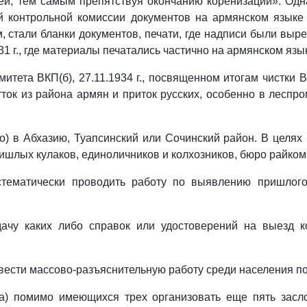
тей, тем самым препятствуя окончанию коренизации». Одн
ой контрольной комиссии документов на армянском язык
 стали бланки документов, печати, где надписи были выре
1 г., где материалы печатались частично на армянском язы
ета ВКП(б), 27.11.1934 г., посвященном итогам чистки ВКП
тток из района армян и приток русских, особенно в лесп
) в Абхазию, Туапсинский или Сочинский район. В целях
ришлых кулаков, единоличников и колхозников, бюро райком
истематически проводить работу по выявлению пришлог
ыдачу каких либо справок или удостоверений на выезд 
вести массово-разъяснительную работу среди населения по
а) помимо имеющихся трех организовать еще пять засло