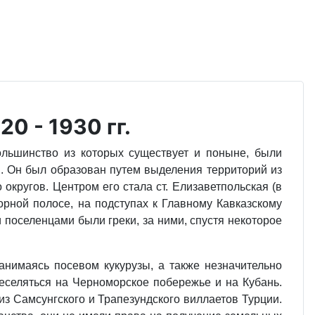
0 - 1930 гг.
ольшинство из которых существует и поныне, были
. Он был образован путем выделения территорий из
округов. Центром его стала ст. Елизаветпольская (в
орной полосе, на подступах к Главному Кавказскому
и поселенцами были греки, за ними, спустя некоторое
анимаясь посевом кукурузы, а также незначительно
еселяться на Черноморское побережье и на Кубань.
из Самсунгского и Трапезундского виллаетов Турции.