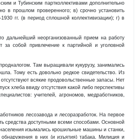
овским и Тубинским партколлективами дополнительно
но в прошлом проверенного; в) срочно установить
30 гг. (в период сплошной коллективизации); г) в
что дальнейший неорганизованный прием на работу
ет за собой привлечение к партийной и уголовной
 продналогом. Там выращивали кукурузу, занимались
ла. Тому есть довольно редкое свидетельство. Из
о отсутствуют всякие продовольственные запасы. Нет
тпуск хлеба ввиду отсутствия какой либо перспективы
ециалистов: учителей, агрономов, медработников,
аботников лесозавода и лесоразработок. На первое
вать средства доступными всеми способами. Основной
 У населения изымались крошильные машины и станки,
обнаружения в них (и изъятия) табака. Милиция и