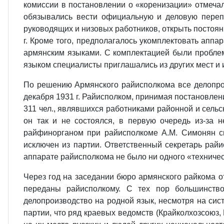
комиссии в постановлении о «коренизации» отмечал
обязывались вести официальную и деловую перепи
руководящих и низовых работников, открыть постоян
г. Кроме того, предполагалось укомплектовать аппа
армянским языками. С комплектацией были пробле
языком специалисты приглашались из других мест и и
По решению Армянского райисполкома все делопрои
декабря 1931 г. Райисполком, принимая постановлени
311 чел., являвшихся работниками районной и сельс
он так и не состоялся, в первую очередь из-за 
райфинорганом при райисполкоме А.М. Симонян сн
исключен из партии. Ответственный секретарь райи
аппарате райисполкома не было ни одного «техничес
Через год на заседании бюро армянского райкома о
переданы райисполкому. С тех пор большинств
делопроизводство на родной язык, несмотря на сис
партии, что ряд краевых ведомств (Крайколхозсоюз,