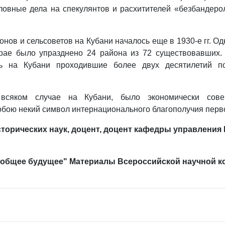
овные дела на спекулянтов и расхитителей «безбандерол
ов и сельсоветов на Кубани началось еще в 1930-е гг. О
 крае было упразднено 24 района из 72 существовавших
ь на Кубани проходившие более двух десятилетий по
 всяком случае на Кубани, было экономически сове
бою некий символ интернационального благополучия перв
сторических наук, доцент, доцент кафедры управления
 общее будущее" Материалы Всероссийской научной кон