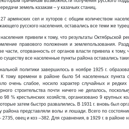
екоторым причинам возможности получения русского подда
передачи земель казакам – у казачьих станиц.
 27 армянских сел и хуторов с общим количеством насел
ужающего русского населения, оставались все теми же туре
населения привели к тому, что результаты Октябрьской ре
мление правового положения и землепользования. Раздр
 части, оторванность от органов власти привела к тому, ч
о существу все населенные пункты района оставались такими
нальной политики завершилось в ноябре 1925 г. образов
 К тому времени в районе было 54 населенных пункта с
ыло очень слабое, носило характер случайных и редких
рного строительства почти ничего не делалось, посколь
о 98 % крестьянских хозяйств, организовано 9 крупных к
оторые затем быстро развалились. В 1931 г. вновь был орга
лу района представляли волы и лошади. Всего по состояни
 – 2735, овец и коз –382. Для сравнения, в 1929 г. в районе