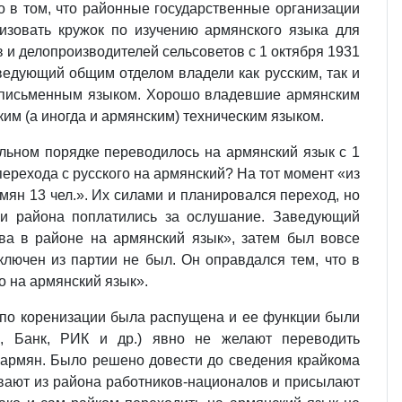
о в том, что районные государственные организации
изовать кружок по изучению армянского языка для
 и делопроизводителей сельсоветов с 1 октября 1931
аведующий общим отделом владели как русским, так и
м письменным языком. Хорошо владевшие армянским
ким (а иногда и армянским) техническим языком.
льном порядке переводилось на армянский язык с 1
перехода с русского на армянский? На тот момент «из
мян 13 чел.». Их силами и планировался переход, но
ики района поплатились за ослушание. Заведующий
ва в районе на армянский язык», затем был вовсе
ключен из партии не был. Он оправдался тем, что в
о на армянский язык».
я по коренизации была распущена и ее функции были
, Банк, РИК и др.) явно не желают переводить
в-армян. Было решено довести до сведения крайкома
зывают из района работников-националов и присылают