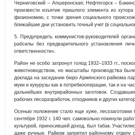
Черниговский – Апшеронская; Нефтегорск – Бакинск
произвести изъятие пришлого элемента из хутора
физиономию, с точки зрения социального происхож
ближайшие дни установить точный учет (в социально
5. Предупредить коммунистов-руководителей орга
рабсилы без предварительного установления личн
ответственности».
Район не особо затронул голод 1932–1933 гг., пос
животноводством, но масштабы производства были
доклада на заседании бюро Армянского райкома парт
муки и кукурузы как в потребкооперации, так и на ч
дальнейших внутрирайонных заготовок. Создавшее
рабочих лесоразработок, отходников и других катего
Осенью положение стало еще хуже, лесозаготовки 
сентября 1932 г. 140 чел. самовольно покинули раб
культурой, приносившей доход, был табак. Участили
даже ручные. Райком запретил районному отделу 