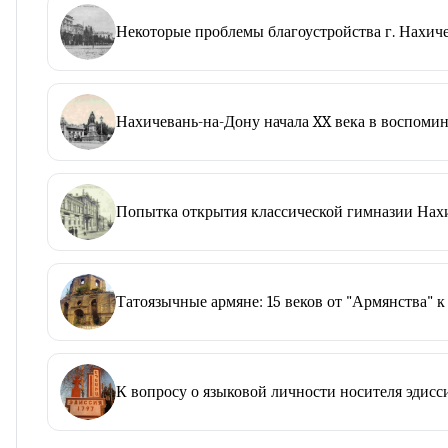
Некоторые проблемы благоустройства г. Нахичев
Нахичевань-на-Дону начала XX века в воспоми
Попытка открытия классической гимназии Нахи
Татоязычные армяне: 15 веков от "Армянства" к
К вопросу о языковой личности носителя эдисс