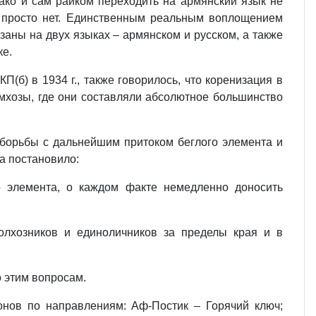
ако и сам райком переходить на армянский язык не
е просто нет. Единственным реальным воплощением
заны на двух языках – армянском и русском, а также
ке.
(б) в 1934 г., также говорилось, что коренизация в
ромхозы, где они составляли абсолютное большинство
 борьбы с дальнейшим притоком беглого элемента и
а постановило:
о элемента, о каждом факте немедленно доносить
колхозников и единоличников за пределы края и в
 этим вопросам.
нов по направлениям: Аф-Постик – Горячий ключ;