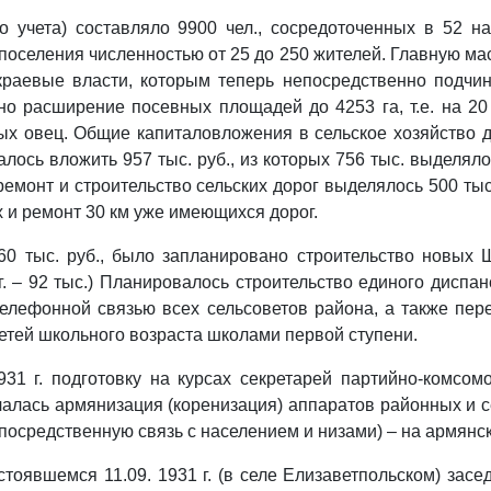
о учета) составляло 9900 чел., сосредоточенных в 52 н
селения численностью от 25 до 250 жителей. Главную масс
краевые власти, которым теперь непосредственно подчин
ано расширение посевных площадей до 4253 га, т.е. на 20
ых овец. Общие капиталовложения в сельское хозяйство д
алось вложить 957 тыс. руб., из которых 756 тыс. выделяло
 ремонт и строительство сельских дорог выделялось 500 ты
х и ремонт 30 км уже имеющихся дорог.
60 тыс. руб., было запланировано строительство новых
г. – 92 тыс.) Планировалось строительство единого диспа
 телефонной связью всех сельсоветов района, а также пе
детей школьного возраста школами первой ступени.
1 г. подготовку на курсах секретарей партийно-комсомо
ачалась армянизация (коренизация) аппаратов районных и 
осредственную связь с населением и низами) – на армянск
тоявшемся 11.09. 1931 г. (в селе Елизаветпольском) за