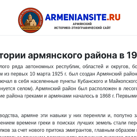
рии армянского района в 192
ого ряда автономных республик, областей и округов, б
 из первых 10 марта 1925 г. был создан Армянский район
лючал в себя населенные пункты Кубанского и Майкопского 
нуется селом). Армянский район был расположен в лесог
ние района греками и армянами началось в 1868 г. Первым
водства, армяне эти навыки у них переняли и, попутно з
чением времени греки в поисках лучших земель стали пер
лков за счет нового притока эмигрантов, главным образом 