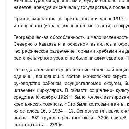
Являясь турецкоподданными и, будучи лишены по н
наделов, арендуя их сначала у государства, а после 
Приток эмигрантов не прекращался и дал к 1917 г.
изолированы (из-за особенностей местности) от окр
Географическая обособленность и малочисленность 
Северного Кавказа и в основном вылились в офор
географическое разделение горными хребтами на две
росте культурного уровня не было никаких сдвигов. П
Последовательное осуществление ленинской нацио
единицы, вошедшей в состав Майкопского округа.
руководство районом, осуществляемое округом, б
читаемых циркуляров. В области социально- культу
средства. К ноябрю 1929 г. было коллективизирован
крестьянских хозяйств. «Это были колхозы-гиганты, к
их осталось 16, в 1934 – 13. Основную тягловую си
волов – 639, крупного рогатого скота – 3206, свиней
рогатого скота – 2399».