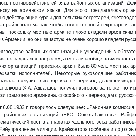
ось противодействие ей ряда районных организаций. Дел
ску на армянском языке. Для этого предлагалось орган
но действующие курсы для сельских секретарей, счетоводов
рат райисполкома так, чтобы ответственный секретарь и з
мы, поскольку местные армяне плохо владели армянски
з Армении, но они зачастую не очень хорошо владели русс
зводство районных организаций и учреждений в обязате
е, не задавался вопросом, а есть ли вообще возможность 
ких организаций, приезжих армян было 80 чел., местных ар
нехватки исполнителей. Некоторые руководящие работн
ачала получил выговор «за не перевод делопроизводст
сполкома Х.А. Адвандов получил выговор за то же, но ис
ки грамотного армянина, способного к переводам с русског
т 8.08.1932 г. говорилось следующее: «Районная комисси
о районных организаций (РКС, Союзтабаксырье, Райфо
тематический рост в аппаратах удельного веса работнико
 Райуправление милиции, Крайконтора госбанка и др.) от