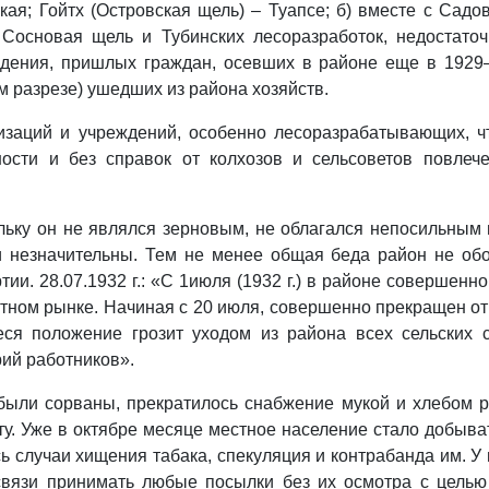
ая; Гойтх (Островская щель) – Туапсе; б) вместе с Сад
 Сосновая щель и Тубинских лесоразработок, недостаточ
дения, пришлых граждан, осевших в районе еще в 1929–19
м разрезе) ушедших из района хозяйств.
низаций и учреждений, особенно лесоразрабатывающих, 
ости и без справок от колхозов и сельсоветов повлеч
кольку он не являлся зерновым, не облагался непосильным
 незначительны. Тем не менее общая беда район не обош
ии. 28.07.1932 г.: «С 1июля (1932 г.) в районе совершенн
астном рынке. Начиная с 20 июля, совершенно прекращен о
ся положение грозит уходом из района всех сельских сп
рий работников».
были сорваны, прекратилось снабжение мукой и хлебом р
оту. Уже в октябре месяце местное население стало добы
сь случаи хищения табака, спекуляция и контрабанда им.
связи принимать любые посылки без их осмотра с целью 