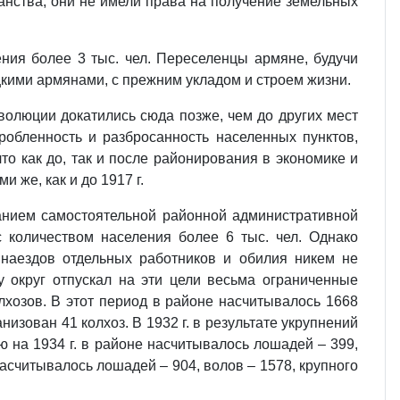
нства, они не имели права на получение земельных
ения более 3 тыс. чел. Переселенцы армяне, будучи
цкими армянами, с прежним укладом и строем жизни.
волюции докатились сюда позже, чем до других мест
обленность и разбросанность населенных пунктов,
то как до, так и после районирования в экономике и
 же, как и до 1917 г.
анием самостоятельной районной административной
 количеством населения более 6 тыс. чел. Однако
 наездов отдельных работников и обилия никем не
ку округ отпускал на эти цели весьма ограниченные
олхозов. В этот период в районе насчитывалось 1668
низован 41 колхоз. В 1932 г. в результате укрупнений
ю на 1934 г. в районе насчитывалось лошадей – 399,
 насчитывалось лошадей – 904, волов – 1578, крупного