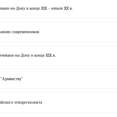
ани-на-Дону в конце XIX – начале XX в.
наниях современников
чевани-на-Дону в конце XIX в.
 "Армянству"
ийского этнорегиолекта