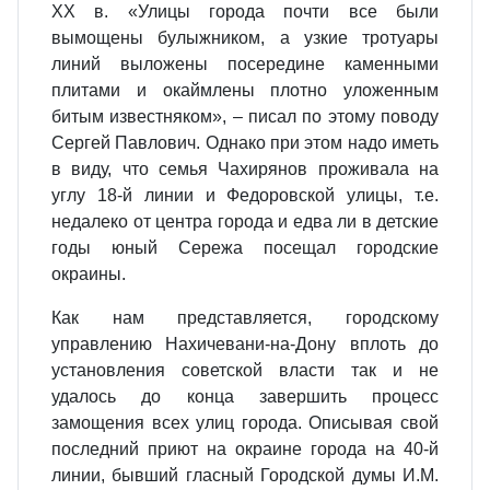
XX в. «Улицы города почти все были
вымощены булыжником, а узкие тротуары
линий выложены посередине каменными
плитами и окаймлены плотно уложенным
битым известняком», – писал по этому поводу
Сергей Павлович. Однако при этом надо иметь
в виду, что семья Чахирянов проживала на
углу 18-й линии и Федоровской улицы, т.е.
недалеко от центра города и едва ли в детские
годы юный Сережа посещал городские
окраины.
Как нам представляется, городскому
управлению Нахичевани-на-Дону вплоть до
установления советской власти так и не
удалось до конца завершить процесс
замощения всех улиц города. Описывая свой
последний приют на окраине города на 40-й
линии, бывший гласный Городской думы И.М.