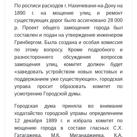
По росписи расходов г. Нахичевани-на-Дону на
1890 г. на мощение улиц и ремонт
существующих дорог было ассигновано 28 000
р. Проект общего замощения города был
составлен и подан на утверждение инженером
Гринбергом. Была создана и особая комиссия
по этому вопросу. Кроме подробного и
разностороннего обсуждения вопросов
замощения улиц, комитет должен будет
«заведовать устройством новых мостовых и
поддержанием уже существующих», городская
управа просит образовать комитет по
усмотрению Городской думы.
Городская дума приняла во внимание
ходатайство городской управы определением
12 декабря 1889 г. и избрала комитет по
мощению города в составе гласных С.Х.
Гатагажева, М.К. Миганаджиева, К.А.