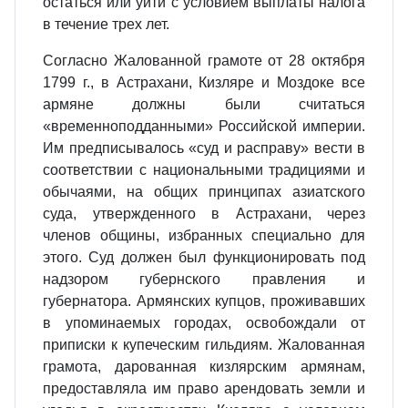
остаться или уйти с условием выплаты налога
в течение трех лет.
Согласно Жалованной грамоте от 28 октября
1799 г., в Астрахани, Кизляре и Моздоке все
армяне должны были считаться
«временноподданными» Российской империи.
Им предписывалось «суд и расправу» вести в
соответствии с национальными традициями и
обычаями, на общих принципах азиатского
суда, утвержденного в Астрахани, через
членов общины, избранных специально для
этого. Суд должен был функционировать под
надзором губернского правления и
губернатора. Армянских купцов, проживавших
в упоминаемых городах, освобождали от
приписки к купеческим гильдиям. Жалованная
грамота, дарованная кизлярским армянам,
предоставляла им право арендовать земли и