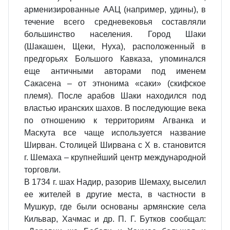
арменизированные ААЦ (например, удины), в
течение всего средневековья составляли
большинство населения. Город Шаки
(Шакашен, Щеки, Нуха), расположенный в
предгорьях Большого Кавказа, упоминался
еще античными авторами под именем
Сакасена – от этнонима «саки» (скифское
племя). После арабов Шаки находился под
властью иранских шахов. В последующие века
по отношению к территориям Агванка и
Маскута все чаще используется название
Ширван. Столицей Ширвана с Х в. становится
г. Шемаха – крупнейший центр международной
торговли.
В 1734 г. шах Надир, разорив Шемаху, выселил
ее жителей в другие места, в частности в
Мушкур, где были основаны армянские села
Кильвар, Хачмас и др. П. Г. Бутков сообщал: