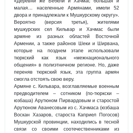
«Деревни же Бебели и Хачмас большая и
малая… населенные Армянами, имели 52
двора и принадлежали к Мушкурскому округу».
Вероятно (версия третья), жителями
мушкурских сел Кильвар и Хачмас были
армяне из разных областей Восточной
Армении, а также районов Шеки и Ширвана,
которые на позднем этапе использовали
тюркский как язык «межнационального
общения» в полиэтничном регионе. Но, даже
переняв тюркский язык, эта группа армян
смогла отстоять свою веру.
Армяне с. Кильвара, возглавляемые военным
предводителем – сотником (по-тюркски –
юзбаша) Арутюном Пирвардовым и старостой
Арутюном Аванесовым из с. Хачмаса (юзбаша
Воскан Хазаров, староста Каприел Погосов)
Мушкурской провинции, находились в тесной
связи со своими соотечественниками из