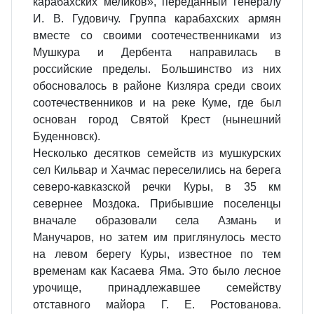
карабахских меликов», переданный генералу
И. В. Гудовичу. Группа карабахских армян
вместе со своими соотечественниками из
Мушкура и Дербента направилась в
российские пределы. Большинство из них
обосновалось в районе Кизляра среди своих
соотечественников и на реке Куме, где был
основан город Святой Крест (нынешний
Буденновск).
Несколько десятков семейств из мушкурских
сел Кильвар и Хачмас переселились на берега
северо-кавказской речки Куры, в 35 км
севернее Моздока. Прибывшие поселенцы
вначале образовали села Азмань и
Манучаров, но затем им приглянулось место
на левом берегу Куры, известное по тем
временам как Касаева Яма. Это было лесное
урочище, принадлежавшее семейству
отставного майора Г. Е. Ростованова.