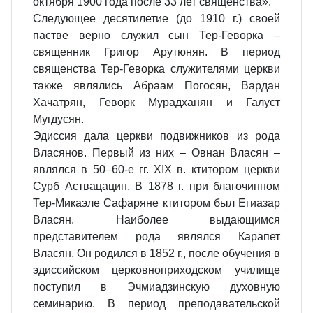
октября 1900 года после 33 лет священства».
Следующее десятилетие (до 1910 г.) своей
пастве верно служил сын Тер-Геворка –
священник Григор Арутюнян. В период
священства Тер-Геворка служителями церкви
также являлись Абраам Погосян, Вардан
Хачатрян, Геворк Мурадханян и Галуст
Мугдусян.
Эдиссия дала церкви подвижников из рода
Власянов. Первый из них – Овнан Власян –
являлся в 50–60-е гг. XIX в. ктитором церкви
Сурб Аствацацин. В 1878 г. при благочинном
Тер-Микаэле Сафаряне ктитором был Егиазар
Власян. Наиболее выдающимся
представителем рода являлся Карапет
Власян. Он родился в 1852 г., после обучения в
эдиссийском церковноприходском училище
поступил в Эчмиадзинскую духовную
семинарию. В период преподавательской