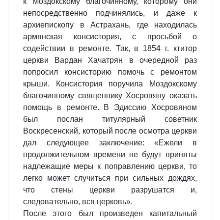
к Моздокскому благочинному, которому они
непосредственно подчинялись, и даже к
архиепископу в Астрахань, где находилась
армянская консистория, с просьбой о
содействии в ремонте. Так, в 1854 г. ктитор
церкви Вардан Хачатрян в очередной раз
попросил консисторию помочь с ремонтом
крыши. Консистория поручила Моздокскому
благочинному священнику Хосровяну оказать
помощь в ремонте. В Эдиссию Хосровяном
был послан титулярный советник
Воскресенский, который после осмотра церкви
дал следующее заключение: «Ежели в
продолжительном времени не будут приняты
надлежащие меры к поправлению церкви, то
легко может случиться при сильных дождях,
что стены церкви разрушатся и,
следовательно, вся церковь».
После этого был произведен капитальный