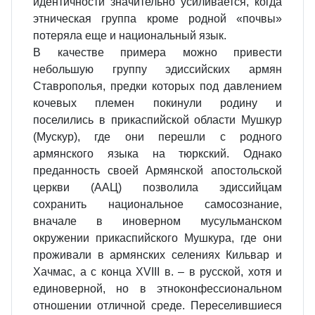
идентичности значительно усиливается, когда
этническая группа кроме родной «почвы»
потеряла еще и национальный язык.
В качестве примера можно привести
небольшую группу эдиссийских армян
Ставрополья, предки которых под давлением
кочевых племен покинули родину и
поселились в прикаспийской области Мушкур
(Мускур), где они перешли с родного
армянского языка на тюркский. Однако
преданность своей Армянской апостольской
церкви (ААЦ) позволила эдиссийцам
сохранить национальное самосознание,
вначале в иноверном мусульманском
окружении прикаспийского Мушкура, где они
проживали в армянских селениях Кильвар и
Хачмас, а с конца ХVIII в. – в русской, хотя и
единоверной, но в этноконфессиональном
отношении отличной среде. Переселившиеся