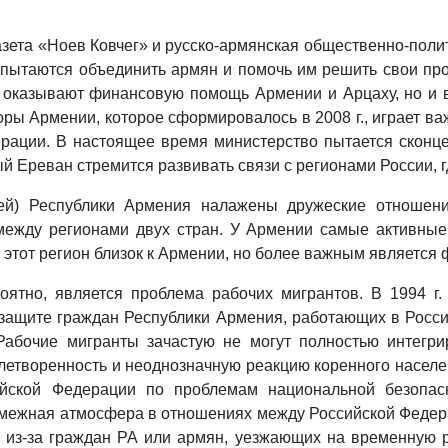
зета «Ноев Ковчег» и русско-армянская общественно-поли
и пытаются объединить армян и помочь им решить свои пр
о оказывают финансовую помощь Армении и Арцаху, но и в
ы Армении, которое сформировалось в 2008 г., играет ва
ерации. В настоящее время министерство пытается сконц
й Ереван стремится развивать связи с регионами России, 
тей) Республики Армения налажены дружеские отношени
ежду регионами двух стран. У Армении самые активные
к этот регион близок к Армении, но более важным является
оятно, является проблема рабочих мигрантов. В 1994 г
 защите граждан Республики Армения, работающих в Росси
Рабочие мигранты зачастую не могут полностью интегри
летворенность и неоднозначную реакцию коренного населен
йской Федерации по проблемам национальной безопасн
смежная атмосфера в отношениях между Российской Федера
т из-за граждан РА или армян, уезжающих на временную 