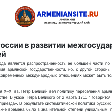
оссии в развитии межгосуд
ей
ода является распространенность ее большей части по 
ия армянской государственности, но, с другой сторон
 современных международных отношениях может быть то
 X–XI вв. Пётр Великий вел политику переселения армян
ве. В указе Петра Великого от 2 марта 1711 г. говорится
 приезда». В результате систематической политики русск
кие времена было в значительной степени уникальным, п