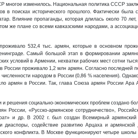
СР многое изменилось. Национальная политика СССР заклю
ов в поисках исторического прошлого. Фактически была
атар. Влияние пропаганды, которая длилась около 70 лет
том же плане со всеми кавказскими народами, а ассоциаци
 проживало 532,4 тыс. армян, которые в основном прож
 Ленинграде. Самый большой этап в формировании армян
ких условий в Армении, нехватки рабочих мест сотни тыс
 России проживало 1,2 млн армян. Согласно последней пе
о численности народом в России (0,86 % населения). Одна
ло армян в России. Так, глава Союза армян России Ара А
 и решения социально-экономических проблем создано бол
ян России, «Русско-армянское сотрудничество», Российс
арат» и др. В 2002 г. был создан Всемирный армянский
и диаспоры, содействие развитию Арцаха и армянской
ского конфликта. В Москве функционируют четыре школы 