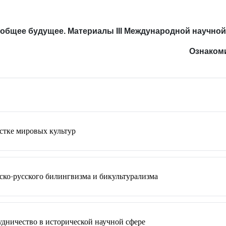
 общее будущее. Материалы III Международной научной к
Ознаком
естке мировых культур
нско-русского билингвизма и бикультурализма
удничество в исторической научной сфере