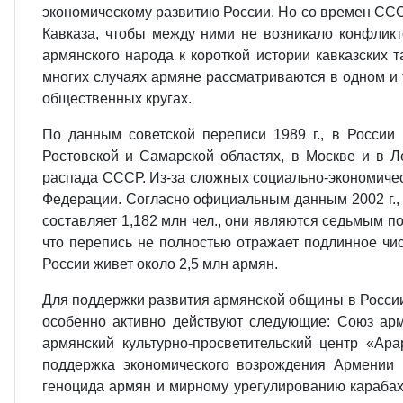
экономическому развитию России. Но со времен СС
Кавказа, чтобы между ними не возникало конфликт
армянского народа к короткой истории кавказских т
многих случаях армяне рассматриваются в одном и 
общественных кругах.
По данным советской переписи 1989 г., в России
Ростовской и Самарской областях, в Москве и в
распада СССР. Из-за сложных социально-экономичес
Федерации. Согласно официальным данным 2002 г., в
составляет 1,182 млн чел., они являются седьмым п
что перепись не полностью отражает подлинное чис
России живет около 2,5 млн армян.
Для поддержки развития армянской общины в России
особенно активно действуют следующие: Союз арм
армянский культурно-просветительский центр «Ар
поддержка экономического возрождения Армении 
геноцида армян и мирному урегулированию карабах