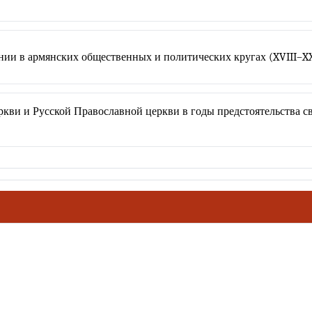
ии в армянских общественных и политических кругах (XVIII–XX
ви и Русской Православной церкви в годы предстоятельства свя
ховное наследие