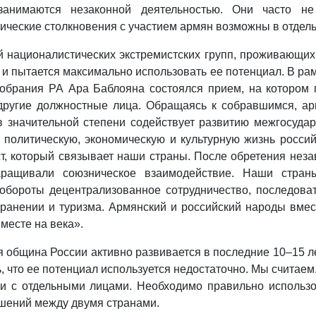
анимаются незаконной деятельностью. Они часто не
ческие столкновения с участием армян возможны в отдельн
й националистических экстремистских групп, проживающи
и пытается максимально использовать ее потенциал. В рам
обрания РА Ара Баблояна состоялся прием, на котором 
ругие должностные лица. Обращаясь к собравшимся, арм
в значительной степени содействует развитию межгосуд
 политическую, экономическую и культурную жизнь россий
ст, который связывает наши страны. После обретения неза
ращивали союзническое взаимодействие. Наши страны
т обороты децентрализованное сотрудничество, последова
хранении и туризма. Армянский и российский народы вме
месте на века».
я община России активно развивается в последние 10–15 л
, что ее потенциал используется недостаточно. Мы считае
 и с отдельными лицами. Необходимо правильно использ
ошений между двумя странами.