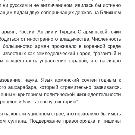
т ни русским и не англичанином, явилась бы истинно
ечащим видам двух соперничащих держав на Ближнем
армян, России, Англии и Турции. С армянской точки
бодиться от иностранного владычества. Численность
ак большинство армян проживало в коренной среде
 известных как земледельческий народ, “развитый и
м осуществлять управление страной, что наглядно
зование, наука. Язык армянский сочтен годным к
го ашхарабара, который стремительно развивался.
венным критерием политической жизнедеятельности
 прошлое и блистательную историю”.
я на конституционном строе, что позволило бы иметь
ом султана. Поддержание правопорядка и тишины