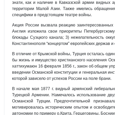
знати, как и наличие в Кавказской армии видных 
территории Малой Азии. Также имелись обращения
специфики в предстоящем театре войны.
Акция России вызвала реакцию заинтересованных с
Англия изложила свои приоритеты Петербургскому
блокады Суэцкого канала; 3) нежелательность окк
Константинополя “концертом” европейских держав и 
В отличие от Крымской войны, Турция осталась один
бы жизнь и имущество христианского населения Ос
хаттихумаюн 16 февраля 1856 г., закон об общем упр
введении Османской конституции и генеральная инс
которой зависело от успехов России на поле брани.
В начале мая 1877 г. видный армянский либеральн
Турецкой Армении. Намечалось использование двух
Османской Турции. Предпочтительной признавал
мотивировалась историческим опытом и освободит
автономии по примеру о.Крита, Герцеговины, Боснии