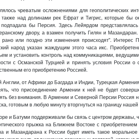
лялось чреватым осложнениями для геополитических инте
 также над долинами рек Ефрат и Тигрис, которые бы ок
и подпадала бы Персия. Здесь Лейярдом представлялас
еранскому двору, а взамен получить Гилян и Мазандаран
о рано или поздно эти изменения происходят”. Интерес 
кий народ указан жаждущим этого часа икс. Приобрете
ем и установить контроль над коммуникациями, ведущими
ости с Османской Турцией и принять условия России о 
ственным его приобретению Россией.
Англии, от Африки до Багдада и Индии, Турецкая Армения
нять, что присоединение Армении к ней не будет соверш
лять без внимания. В Армении и Северной Персии Россия 
ка, готовым в любую минуту вторгнуться на границу нашей
оре и Батуми поддерживали бы связь с центром державы, ч
итического прыжка на Ближнем Востоке с приобретением
на и Мазандарана к России будет иметь такое моральное