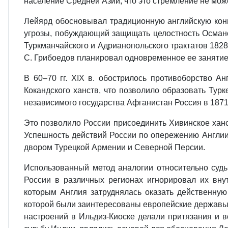
население Средней Азии, что это стремление не мож
Лейярд обосновывал традиционную английскую кон
угрозы, побуждающий защищать целостность Османс
Туркманчайского и Адрианопольского трактатов 1828
С. Грибоедов планировал одновременное ее занятие
В 60–70 гг. ХIХ в. обострилось противоборство Ан
Кокандского ханств, что позволило образовать Тур
независимого государства Афганистан Россия в 1871-
Это позволило России присоединить Хивинское ханств
Успешность действий России по опережению Англии
двором Турецкой Армении и Северной Персии.
Использованный метод аналогии относительно суд
России в различных регионах игнорировал их вн
которым Англия затруднялась оказать действенну
которой были заинтересованы европейские державы 
настроений в Ильдиз-Киоске делали притязания и 