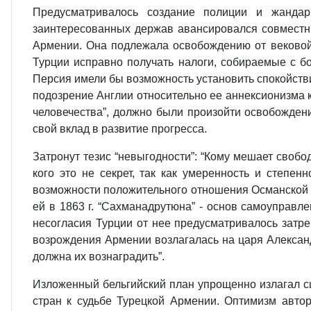
Предусматривалось создание полиции и жандар
заинтересованных держав авансировался совместны
Армении. Она подлежала освобождению от вековой 
Турции исправно получать налоги, собираемые с бо
Персия имели бы возможность установить спокойстви
подозрение Англии относительно ее аннексионизма 
человечества”, должно были произойти освобожден
свой вклад в развитие прогресса.
Затронут тезис “невыгодности”: “Кому мешает своб
кого это не секрет, так как умеренность и степе
возможности положительного отношения Османской Т
ей в 1863 г. “Сахманадрутюна” - основ самоуправл
несогласия Турции от нее предусматривалось затре
возрождения Армении возлагалась на царя Александр
должна их вознаградить”.
Изложенный бельгийский план упрощенно излагал с
стран к судьбе Турецкой Армении. Оптимизм автор