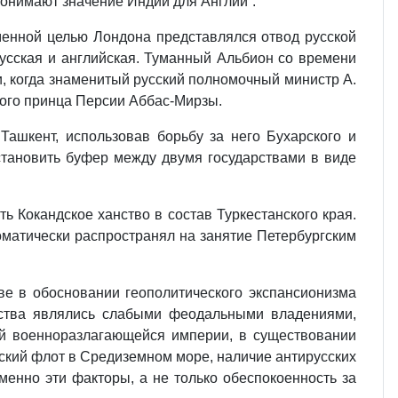
понимают значение Индии для Англии”.
енной целью Лондона представлялся отвод русской
усская и английская. Туманный Альбион со времени
и, когда знаменитый русский полномочный министр А.
ного принца Персии Аббас-Мирзы.
 Ташкент, использовав борьбу за него Бухарского и
установить буфер между двумя государствами в виде
ть Кокандское ханство в состав Туркестанского края.
матически распространял на занятие Петербургским
е в обосновании геополитического экспансионизма
нства являлись слабыми феодальными владениями,
ой военноразлагающейся империи, в существовании
ский флот в Средиземном море, наличие антирусских
енно эти факторы, а не только обеспокоенность за