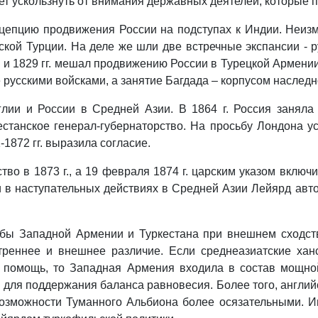
ет ускользнуть от внимания державных деятелей, которые 
цепцию продвижения России на подступах к Индии. Неизм
кой Турции. На деле же шли две встречные экспансии - р
 и 1829 гг. мешал продвижению России в Турецкой Армени
 русскими войсками, а занятие Багдада – корпусом наслед
глии и России в Средней Азии. В 1864 г. Россия заняла
кестанское генерал-губернаторство. На просьбу Лондона 
1872 гг. выразила согласие.
о в 1873 г., а 19 февраля 1874 г. царским указом включи
 в наступательных действиях в Средней Азии Лейярд авто
ьбы Западной Армении и Туркестана при внешнем сходств
утреннее и внешнее различие. Если среднеазиатские ха
ю помощь, то Западная Армения входила в состав мощн
для поддержания баланса равновесия. Более того, англий
возможности Туманного Альбиона более осязательными. Им