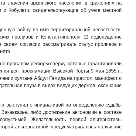
ета значения армянского населения в сражениях на
 и Кобулети, свидетельствующие об учете местной
щенную войну во имя территориальной целостности.
ских проливов и Константинополя; 2) недопущение
в своем согласии рассматривать статус проливов и
ипта.
лено провалом реформ сверху, которые гарантировали
ия дел: прокламация Высокой Порты 9 мая 1855 г.,
уплении султана Абдул Гамида на престол, манифест о
дательная пауза в видах ведущих держав, окончание
уни выступил с инициативой по определению судьбы
 Закавказье, либо достижение автономии в составе
допустимой. Желательность первой альтернативы
торой альтернативой предусматривалось получение