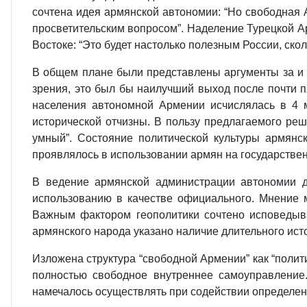
сочтена идея армянской автономии: “Но свободная А
просветительским вопросом”. Наделение Турецкой 
Востоке: “Это будет настолько полезным России, скол
В общем плане были представлены аргументы за и п
зрения, это был бы наилучший выход после почти п
населения автономной Армении исчислялась в 4 м
исторической отчизны. В пользу предлагаемого реш
умный”. Состояние политической культуры армянс
проявлялось в использовании армян на государствен
В ведение армянской администрации автономии д
использованию в качестве официального. Мнение 
Важным фактором геополитики сочтено исповедыва
армянского народа указано наличие длительного исто
Изложена структура “свободной Армении” как “полит
полностью свободное внутреннее самоуправлени
намечалось осуществлять при содействии определенн