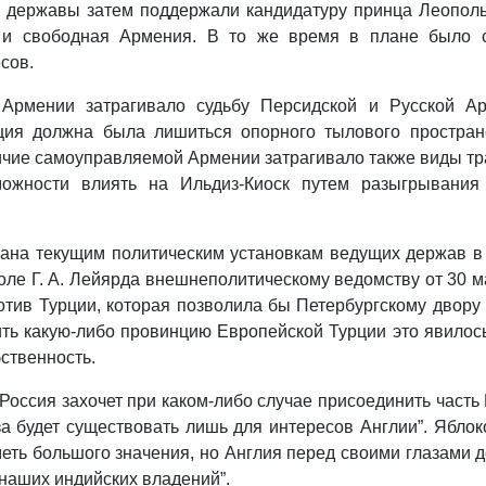
 державы затем поддержали кандидатуру принца Леопольд
я и свободная Армения. В то же время в плане было с
сов.
й Армении затрагивало судьбу Персидской и Русской А
ция должна была лишиться опорного тылового пространс
чие самоуправляемой Армении затрагивало также виды тра
ожности влиять на Ильдиз-Киоск путем разыгрывания
плана текущим политическим установкам ведущих держав 
ле Г. А. Лейярда внешнеполитическому ведомству от 30 м
тив Турции, которая позволила бы Петербургскому двору
ть какую-либо провинцию Европейской Турции это явилось
ственность.
Россия захочет при каком-либо случае присоединить часть
оза будет существовать лишь для интересов Англии”. Ябло
еть большого значения, но Англия перед своими глазами д
наших индийских владений”.