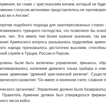
рмения, во главе с христианским князем, который не буде
Армении статусом автономии представлялось не противор
ько же и Англии”.
ротив подобного подхода для заинтересованных сторон - 
ятивекового турецкого господства, что позволило бы осво
лн. чел. Это имело тем более важное значение, так к
ения Армянского вопроса указывалось трудолюбие армян,
кого народа признавалось достаточно высоким, способны
ной службе в Турции, России и Персии.
олжны были быть включены управление, финансы, обра
мотивировалось наличием древнего языка грабара и ново
ние армянами “древней христианской религии”. Сущест
рического развития: “Он имеет, в конечном счете, славное
ического организма”. Управление должно было базироватьс
е. Правитель Армении должен был утверждаться фирман
ого числа войск.