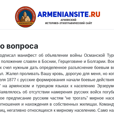
о вопроса
 подписал манифест об объявлении войны Османской Тур
ь положение славян в Боснии, Герцеговине и Болгарии. 
 счел нужным дать определенное разъяснение боевым вой
. Жалел проливать Вашу кровь, дорогую для меня, но ког
реля 1877 г. русские формирования начали боевые действ
” на армянском и турецком языках к населению Эрзерум
аявлялось об отсутствии намерения русских войск погуб
гое предписание русским частям “не трогать” мирное нас
отношения и нахождения в собственных жилищах. Команду
иц, негативно относящихся к мирному населению. Само н