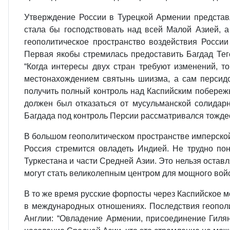
Утверждение России в Турецкой Армении представ
стала бы господствовать над всей Малой Азией, а
геополитическое пространство воздействия Росси
Первая якобы стремилась предоставить Багдад Тег
“Когда интересы двух стран требуют изменений, т
местонахождением святынь шиизма, а сам персидс
получить полный контроль над Каспийским побережь
должен был отказаться от мусульманской солидарн
Багдада под контроль Персии рассматривался тожде
В большом геополитическом пространстве имперской 
Россия стремится овладеть Индией. Не трудно по
Туркестана и части Средней Азии. Это нельзя остав
могут стать великолепным центром для мощного войс
В то же время русские форпосты через Каспийское м
в международных отношениях. Последствия геопол
Англии: “Овладение Армении, присоединение Гиля