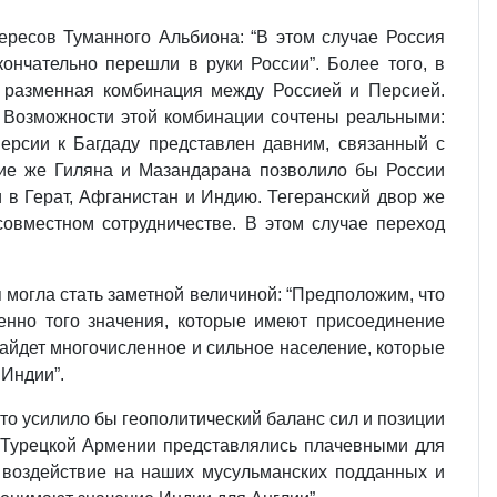
ресов Туманного Альбиона: “В этом случае Россия
ончательно перешли в руки России”. Более того, в
ь разменная комбинация между Россией и Персией.
. Возможности этой комбинации сочтены реальными:
Персии к Багдаду представлен давним, связанный с
ние же Гиляна и Мазандарана позволило бы России
 в Герат, Афганистан и Индию. Тегеранский двор же
совместном сотрудничестве. В этом случае переход
 могла стать заметной величиной: “Предположим, что
енно того значения, которые имеют присоединение
найдет многочисленное и сильное население, которые
 Индии”.
то усилило бы геополитический баланс сил и позиции
 Турецкой Армении представлялись плачевными для
 воздействие на наших мусульманских подданных и