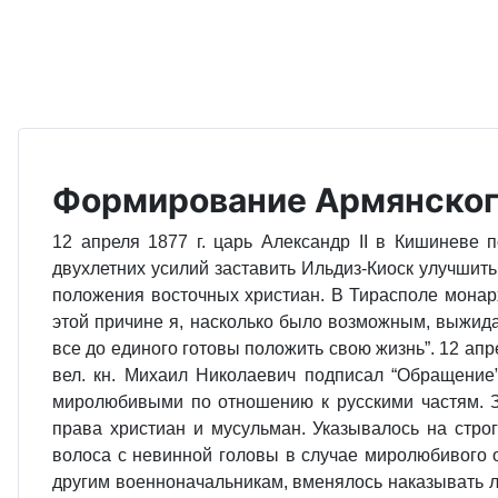
Формирование Армянског
12 апреля 1877 г. царь Александр II в Кишиневе
двухлетних усилий заставить Ильдиз-Киоск улучшит
положения восточных христиан. В Тирасполе монарх
этой причине я, насколько было возможным, выжидал
все до единого готовы положить свою жизнь”. 12 ап
вел. кн. Михаил Николаевич подписал “Обращение
миролюбивыми по отношению к русскими частям. З
права христиан и мусульман. Указывалось на стро
волоса с невинной головы в случае миролюбивого 
другим военноначальникам, вменялось наказывать л