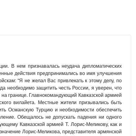
ции. В нем признавалась неудача дипломатических
Военные действия предпринимались во имя улучшения
скам: “Я не желал Вас привлекать к этому делу, по
да необходимо защитить честь России, я уверен, что
ия на границе. Главнокомандующий Кавказской армией
ского вилайета. Местные жители призывались быть
ить Османскую Турцию и необходимости обеспечить
еление. Обещалось не допускать падения ни одного
ющему Кавказской армией Т. Лорис-Меликову, как и
азначение Лорис-Меликова, представителя армянской