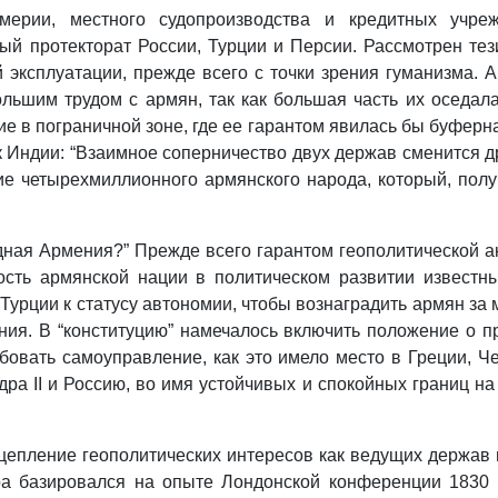
мерии, местного судопроизводства и кредитных учре
й протекторат России, Турции и Персии. Рассмотрен тез
эксплуатации, прежде всего с точки зрения гуманизма.
льшим трудом с армян, так как большая часть их оседала
е в пограничной зоне, где ее гарантом явилась бы буфер
к Индии: “Взаимное соперничество двух держав сменится д
ие четырехмиллионного армянского народа, который, пол
одная Армения?” Прежде всего гарантом геополитической а
нность армянской нации в политическом развитии известн
урции к статусу автономии, чтобы вознаградить армян за
ения. В “конституцию” намечалось включить положение о 
бовать самоуправление, как это имело место в Греции, 
а II и Россию, во имя устойчивых и спокойных границ на К
цепление геополитических интересов как ведущих держав 
а базировался на опыте Лондонской конференции 1830 г