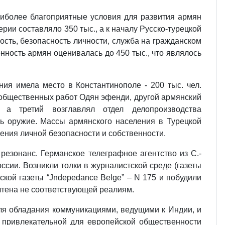
аиболее благоприятные условия для развития армян
ерии составляло 350 тыс., а к началу Русско-турецкой
ость, безопасность личности, служба на гражданском
ность армян оценивалась до 450 тыс., что являлось
ия имела место в Константинополе - 200 тыс. чел.
 общественных работ Одян эфенди, другой армянский
 а третий возглавлял отдел делопроизводства
ь оружие. Массы армянского населения в Турецкой
ения личной безопасности и собственности.
езонанс. Германское телеграфное агентство из С.-
ссии. Возникли толки в журналистской среде (газеты
ской газеты “Jndepedance Belge” – N 175 и побудили
чтена не соответствующей реалиям.
ля обладания коммуникациями, ведущими к Индии, и
о привлекательной для европейской общественности