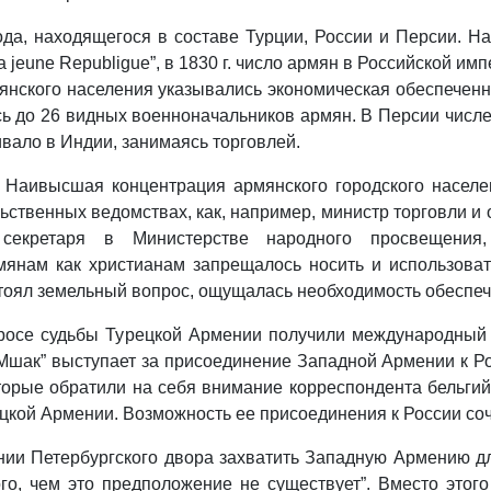
ода, находящегося в составе Турции, России и Персии. Н
jeune Republigue”, в 1830 г. число армян в Российской имп
мянского населения указывались экономическая обеспеченн
ь до 26 видных военноначальников армян. В Персии числен
вало в Индии, занимаясь торговлей.
 Наивысшая концентрация армянского городского населен
ственных ведомствах, как, например, министр торговли и
о секретаря в Министерстве народного просвещения,
мянам как христианам запрещалось носить и использоват
стоял земельный вопрос, ощущалась необходимость обеспеч
росе судьбы Турецкой Армении получили международный р
Мшак” выступает за присоединение Западной Армении к Ро
оторые обратили на себя внимание корреспондента бельгий
ецкой Армении. Возможность еe присоединения к России со
нии Петербургского двора захватить Западную Армению д
о, чем это предположение не существует”. Вместо этог