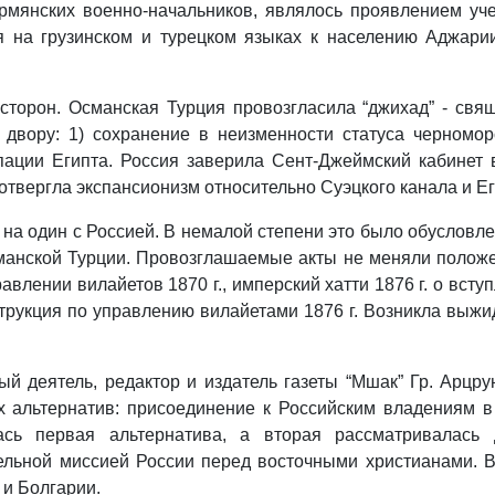
армянских военно-начальников, являлось проявлением уч
 на грузинском и турецком языках к населению Аджарии
торон. Османская Турция провозгласила “джихад” - свя
 двору: 1) сохранение в неизменности статуса черномор
упации Египта. Россия заверила Сент-Джеймский кабинет 
отвергла экспансионизм относительно Суэцкого канала и Ег
 на один с Россией. В немалой степени это было обуслов
манской Турции. Провозглашаемые акты не меняли положен
авлении вилайетов 1870 г., имперский хатти 1876 г. о вст
трукция по управлению вилайетами 1876 г. Возникла выжи
ый деятель, редактор и издатель газеты “Мшак” Гр. Арцр
 альтернатив: присоединение к Российским владениям в
ась первая альтернатива, а вторая рассматривалась 
ельной миссией России перед восточными христианами. В
 и Болгарии.