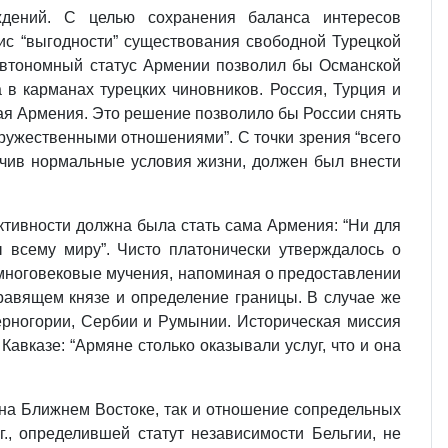
ждений. С целью сохранения баланса интересов
ис “выгодности” существования свободной Турецкой
 Автономный статус Армении позволил бы Османской
 в карманах турецких чиновников. Россия, Турция и
ная Армения. Это решение позволило бы России снять
ружественными отношениями”. С точки зрения “всего
учив нормальные условия жизни, должен был внести
ктивности должна была стать сама Армения: “Ни для
ы всему миру”. Чисто платонически утверждалось о
 многовековые мучения, напоминая о предоставлении
правящем князе и определение границы. В случае же
Черногории, Сербии и Румынии. Историческая миссия
авказе: “Армяне столько оказывали услуг, что и она
на Ближнем Востоке, так и отношение сопредельных
., определившей статут независимости Бельгии, не