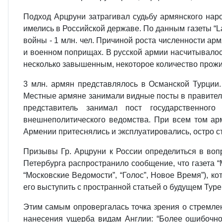
Подход Арцруни затрагивал судьбу армянского нар
имелись в Российской державе. По данным газеты “La 
войны - 1 млн. чел. Причиной роста численности ар
и военном поприщах. В русской армии насчитывалос
несколько завышенным, некоторое количество прожи
3 млн. армян представлялось в Османской Турции.
Местные армяне занимали видные посты в правитель
представитель занимал пост государственног
внешнеполитического ведомства. При всем том ар
Армении притеснялись и эксплуатировались, остро 
Призывы Гр. Арцруни к России определиться в воп
Петербурга распространило сообщение, что газета “
“Московские Ведомости”, “Голос”, Новое Время”), к
его выступить с пространной статьей о будущем Тур
Этим самым опровергалась точка зрения о стремле
нанесения ущерба видам Англии: “Более ошибочног