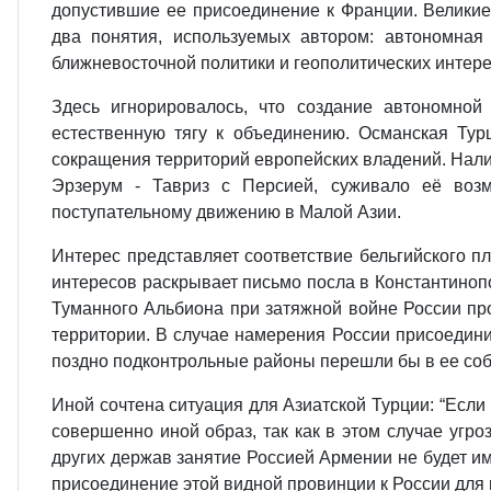
допустившие еe присоединение к Франции. Великие
два понятия, используемых автором: автономна
ближневосточной политики и геополитических интере
Здесь игнорировалось, что создание автономно
естественную тягу к объединению. Османская Тур
сокращения территорий европейских владений. Нали
Эрзерум - Тавриз с Персией, суживало её возм
поступательному движению в Малой Азии.
Интерес представляет соответствие бельгийского 
интересов раскрывает письмо посла в Константинопо
Туманного Альбиона при затяжной войне России про
территории. В случае намерения России присоедини
поздно подконтрольные районы перешли бы в еe соб
Иной сочтена ситуация для Азиатской Турции: “Если 
совершенно иной образ, так как в этом случае угр
других держав занятие Россией Армении не будет им
присоединение этой видной провинции к России для 