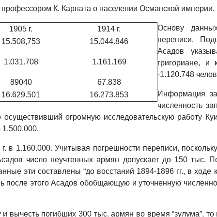
 профессором К. Карпата о населении Османской империи.
Основу данных
1905 г.
1914 г.
переписи. Под
15.508,753
15.044.846
Асадов указыв
1.031.708
1.161.169
григориане, и 
-1.120.748 челове
89040
67.838
Информация за
16.629.501
16.273.853
численность зап
 осуществивший огромную исследовательскую работу Куи
1.500.000.
 г. в 1.160.000. Учитывая погрешности переписи, посколь
Асадов число неучтенных армян допускает до 150 тыс. П
 данные эти составлены “до восстаний 1894-1896 гг., в ход
ь после этого Асадов обобщающую и уточненную численнос
 и вычесть погибших 300 тыс. армян во время “зулума”, то