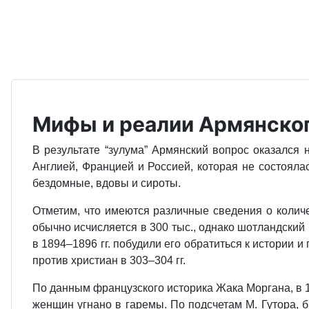
Мифы и реалии Армянског
В результате “зулума” Армянский вопрос оказался
Англией, Францией и Россией, которая не состоялас
бездомные, вдовы и сироты.
Отметим, что имеются различные сведения о количес
обычно исчисляется в 300 тыс., однако шотландский
в 1894–1896 гг. побудили его обратиться к истори
против христиан в 303–304 гг.
По данным французского историка Жака Моргана, в 18
женщин угнано в гаремы. По подсчетам М. Гутора, б