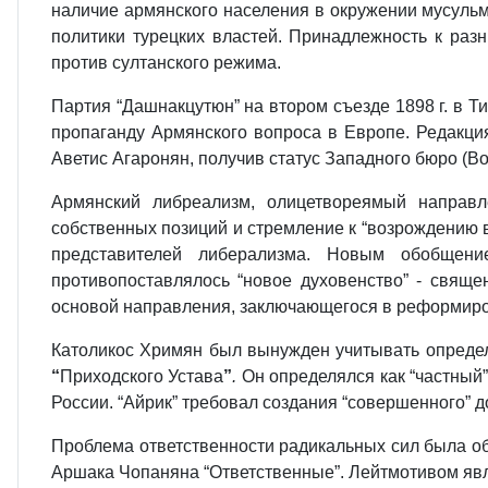
наличие армянского населения в окружении мусульм
политики турецких властей. Принадлежность к ра
против султанского режима.
Партия “Дашнакцутюн” на втором съезде 1898 г. в 
пропаганду Армянского вопроса в Европе. Редакци
Аветис Агаронян, получив статус Западного бюро (Во
Армянский либреализм, олицетвореямый направл
собственных позиций и стремление к “возрождению в
представителей либерализма. Новым обобщени
противопоставлялось “новое духовенство” - свяще
основой направления, заключающегося в реформиров
Католикос Хримян был вынужден учитывать определе
“
Приходского Устава
”
.
Он определялся как “частный
России. “Айрик” требовал создания “совершенного” 
Проблема ответственности радикальных сил была обс
Аршака Чопаняна “Ответственные”. Лейтмотивом явл