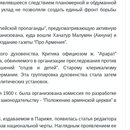
к, являвшееся следствием планомерной и обдуманной
 уклад не позволяли создать единый фронт борьбы
ропейской пропаганды”, предусматривающую активную
анизована, куда вошли Хачатур Малумян (Акнуни) и
изданию газеты “Про Армения”.
го духовенства. Критика официозом ж. “Арарат”
ма, обвиняемого в организации преследования против
шений “отцов и детей”
.
Старому клерикализму
ермании. Эта группировка духовенства стала затем
литических установок.
 1900 г. была организована комиссия по разработке
законодательству - “Положению армянской церкви” в
3, издаваемом в Париже, появилась статья редактора
 как национальной черты. Наглядным проявлением ее