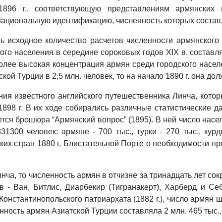
 1896 г., соответствующую представлениям армянских 
ациональную идентификацию, численность которых составля
ь исходное количество расчетов численности армянского
го населения в середине сороковых годов ХIХ в. составля
аиболее высокая концентрация армян среди городского насе
ой Турции в 2,5 млн. человек, то на начало 1890 г. она до
ния известного английского путешественника Линча, кот
е 1898 г. В их ходе собирались различные статистические
я брошюра “Армянский вопрос” (1895). В ней число насел
300 человек: армяне - 700 тыс., турки - 270 тыс., курд
ких стран 1880 г. Блистательной Порте о необходимости п
нча, то численность армян в отчизне за тринадцать лет со
 - Ван, Битлис, Диарбекир (Тигранакерт), Харберд и Себ
Константинопольского патриархата (1882 г.), число армян
нность армян Азиатской Турции составляла 2 млн. 465 тыс., 