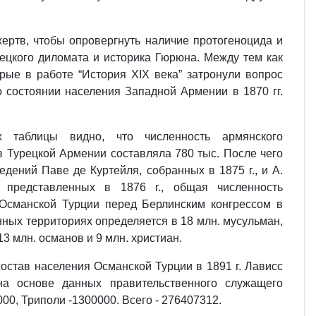
ертв, чтобы опровергнуть наличие протогеноцида и
ецкого диломата и историка Гюрюна. Между тем как
рые в работе “История ХIХ века” затронули вопрос
о состоянии населения Западной Армении в 1870 гг.
 таблицы видно, что численность армянского
в Турецкой Армении составляла 780 тыс. После чего
едений Паве де Куртейля, собранных в 1875 г., и А.
 представленных в 1876 г., общая численность
Османской Турции перед Берлинским конгрессом в
ных территориях определяется в 18 млн. мусульман,
13 млн. османов и 9 млн. христиан.
остав населения Османской Турции в 1891 г. Лависс
на основе данных правительственного служащего
00, Триполи -1300000. Всего - 276407312.