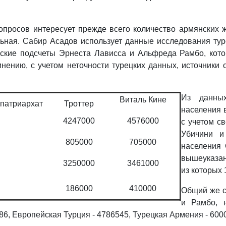
просов интересует прежде всего количество армянских ж
льная. Сабир Асадов использует данные исследования тур
еские подсчеты Эрнеста Лависса и Альфреда Рамбо, кото
нению, с учетом неточности турецких данных, источники 
Из данных
Виталь Кине
 патриархат
Троттер
населения 
4247000
4576000
с учетом св
Убичини и
805000
705000
населения 
вышеуказан
3250000
3461000
из которых 
186000
410000
Общий же с
и Рамбо, 
86, Европейская Турция - 4786545, Турецкая Армения - 6000