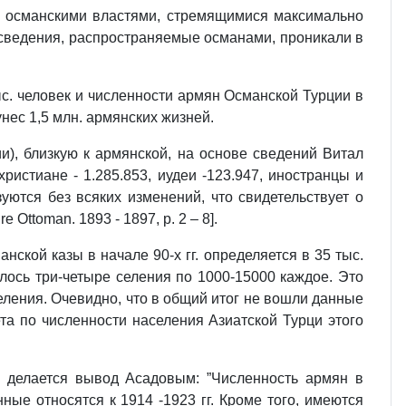
ы османскими властями, стремящимися максимально
 сведения, распространяемые османами, проникали в
с. человек и численности армян Османской Турции в
унес 1,5 млн. армянских жизней.
и), близкую к армянской, на основе сведений Витал
 христиане - 1.285.853, иудеи -123.947, иностранцы и
зуются без всяких изменений, что свидетельствует о
 Ottoman. 1893 - 1897, p. 2 – 8].
анской казы в начале 90-х гг. определяется в 35 тыс.
елось три-четыре селения по 1000-15000 каждое. Это
селения. Очевидно, что в общий итог не вошли данные
ета по численности населения Азиатской Турци этого
, делается вывод Асадовым: ”Численность армян в
ные относятся к 1914 -1923 гг. Кроме того, имеются