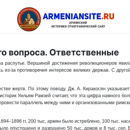
о вопроса. Ответственные
 на распутье. Вершиной достижения революционеров явил
ь из-за противоречия интересов великих держав. С друго
тве жертв. По этому поводу, Дж. А. Киракосян указывает
 историк Уильям Рамзей считает, что эта цифра намного 
и и провести параллель между ними и организованными рим
94–1896 гг. 200 тыс. армян было истреблено, 100 тыс. на
ыло опустошено и разрушено 50 тыс. домов и 8 тыс. сел.