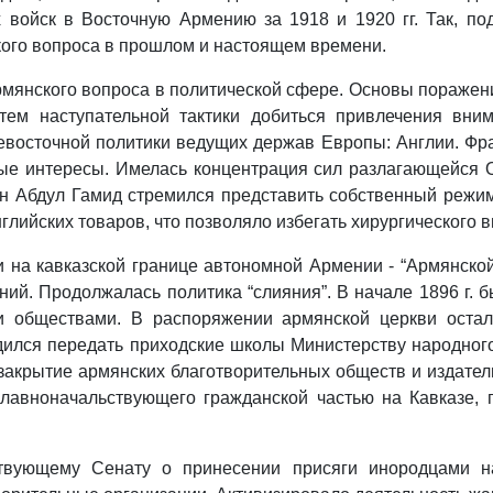
 войск в Восточную Армению за 1918 и 1920 гг. Так, по
кого вопроса в прошлом и настоящем времени.
мянского вопроса в политической сфере. Основы поражен
утем наступательной тактики добиться привлечения вни
евосточной политики ведущих держав Европы: Англии. Фра
ые интересы. Имелась концентрация сил разлагающейся 
тан Абдул Гамид стремился представить собственный режи
нглийских товаров, что позволяло избегать хирургического
 на кавказской границе автономной Армении - “Армянско
ий. Продолжалась политика “слияния”. В начале 1896 г. 
и обществами. В распоряжении армянской церкви остал
рядился передать приходские школы Министерству народно
закрытие армянских благотворительных обществ и издател
главноначальствующего гражданской частью на Кавказе,
ствующему Сенату о принесении присяги инородцами н