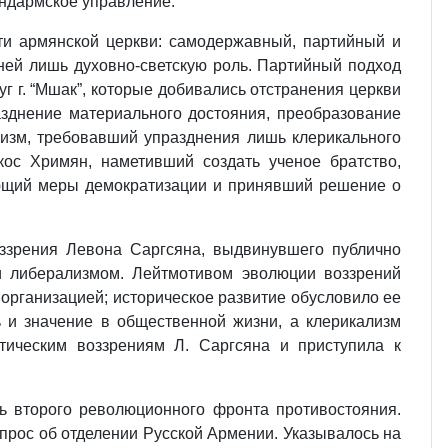
андармское управление.
сти армянской церкви: самодержавный, партийный и
ней лишь духовно-светскую роль. Партийный подход
г г. “Мшак”, которые добивались отстранения церкви
зднение материального достояния, преобразование
кизм, требовавший упразднения лишь клерикального
ос Хримян, наметивший создать ученое братство,
яющий меры демократизации и принявший решение о
ззрения Левона Саргсяна, выдвинувшего публично
и либерализмом. Лейтмотивом эволюции воззрений
организацией; историческое развитие обусловило еe
ль и значение в общественной жизни, а клерикализм
тическим воззрениям Л. Саргсяна и приступила к
ь второго революционного фронта противостояния.
опрос об отделении Русской Армении. Указывалось на