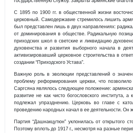
государственную службу. Закрыты армянские благот
С 1895 по 1900 гг. в общественной жизни восточн
церковный. Самодержавие стремилось лишить армян
был представлен лишь в двух направлениях: радикал
от доминирования в обществе. Радикальную позиц
приходских школ в светские и ликвидацию духовен
духовенства и развития выборного начала в дея
активизировавший церковное строительства в отв
создании “Приходского Устава”.
Важную роль в эволюции представлений о значен
проблему реформирования церкви, что позволило
Саргсяна являлось следующее положение: армянская
развитие не как чисто богословского института, а
подлежал упразднению. Церковь во главе с като
проведению народных начал в ее деятельности. Он ж
Партия “Дашнакцутюн” уклонилась от открытого с
Поэтому вплоть до 1917 г., несмотря на разные пер