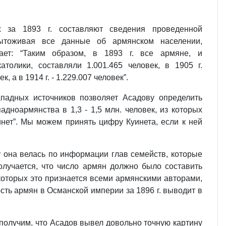
 за 1893 г. составляют сведения проведенной
ытоживая все данные об армянском населении,
ает: “Таким образом, в 1893 г. все армяне, и
католики, составляли 1.001.465 человек, в 1905 г.
к, а в 1914 г. - 1.229.007 человек”.
падных источников позволяет Асадову определить
адноармянства в 1,3 - 1,5 млн. человек, из которых
нет”. Мы можем принять цифру Куинета, если к ней
ку она велась по информации глав семейств, которые
олучается, что число армян должно было составить
е которых это признается всеми армянскими авторами,
ть армян в Османской империи за 1896 г. выводит в
 получим, что Асадов вывел довольно точную картину