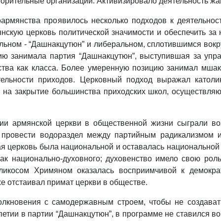
ворительные организации. Активизировало деятельность ж
оармянства проявилось несколько подходов к деятельно
скую церковь политической значимости и обеспечить за 
ьном - “Дашнакцутюн” и либеральном, сплотившимся вокру
ию занимала партия “Дашнакцутюн”, выступившая за упра
ства как класса. Более умеренную позицию занимал мша
тельности приходов. Церковный подход выражал католик
ет на закрытие большинства приходских школ, осуществл
ии армянской церкви в общественной жизни сыграли во
 провести водораздел между партийным радикализмом 
 церковь была национальной и оставалась национальной 
 как национально-духовного; духовенство имело свою ро
ликосом Хримяном оказалась восприимчивой к демокра
е отстаивал примат церкви в обществе.
толкновения с самодержавным строем, чтобы не создават
ипетии в партии “Дашнакцутюн”, в программе не ставился в