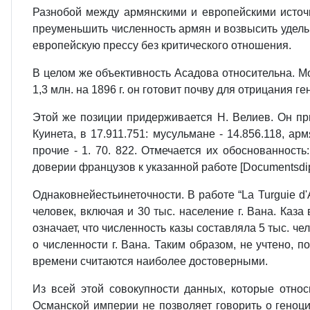
Разнобой между армянскими и европейскими источ
преуменьшить численность армян и возвысить удель
европейскую прессу без критического отношения.
В целом же объективность Асадова относительна. М
1,3 млн. на 1896 г. он готовит почву для отрицания г
Этой же позиции придерживается Н. Велиев. Он при
Куинета, в 17.911.751: мусульмане - 14.856.118, арм
прочие - 1. 70. 822. Отмечается их обоснованность
доверии французов к указанной работе [Documentsdiplom
Однаковнейестьинеточности. В работе “La Turguie d'A
человек, включая и 30 тыс. население г. Вана. Каз
означает, что численность казы составляла 5 тыс. ч
о численности г. Вана. Таким образом, не учтено, 
времени считаются наиболее достоверными.
Из всей этой совокупности данных, которые отно
Османской империи не позволяет говорить о геноцид