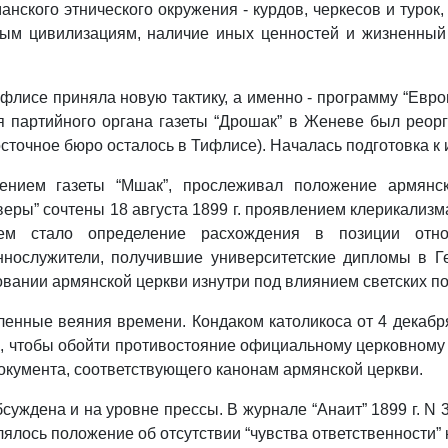
анского этнического окружения - курдов, черкесов и туро
зным цивилизациям, наличие иных ценностей и жизненный
Тифлисе приняла новую тактику, а именно - программу “Ев
я партийного органа газеты “Дрошак” в Женеве был реорг
сточное бюро осталось в Тифлисе). Началась подготовка к 
ением газеты “Мшак”, прослеживал положение армянско
еры” сочтены 18 августа 1899 г. проявлением клерикализ
ем стало определение расхождения в позиции отно
ннослужители, получившие университетские дипломы в Г
ании армянской церкви изнутри под влиянием светских по
нные веяния времени. Кондаком католикоса от 4 декабря
”, чтобы обойти противостояние официальному церковному 
документа, соответствующего канонам армянской церкви.
уждена и на уровне прессы. В журнале “Анаит” 1899 г. N 
ялось положение об отсутствии “чувства ответственности”