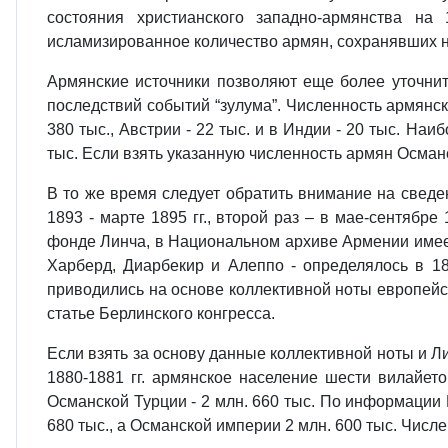
состояния христианского западно-армянства на
исламизированное количество армян, сохранявших н
Армянские источники позволяют еще более уточнит
последствий событий “зулума”. Численность армянско
380 тыс., Австрии - 22 тыс. и в Индии - 20 тыс. Н
тыс. Если взять указанную численность армян Османск
В то же время следует обратить внимание на сведе
1893 - марте 1895 гг., второй раз – в мае-сентябр
фонде Линча, в Национальном архиве Армении имеетс
Харберд, Диарбекир и Алеппо - определялось в 1831
приводились на основе коллективной ноты европейс
статье Берлинского конгресса.
Если взять за основу данные коллективной ноты и Ли
1880-1881 гг. армянское население шести вилайетов
Османской Турции - 2 млн. 660 тыс. По информации 
680 тыс., а Османской империи 2 млн. 600 тыс. Числе