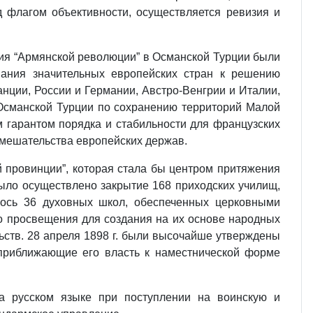
д флагом объективности, осуществляется ревизия и
ия “Армянской революции” в Османской Турции были
мания значительных европейских стран к решению
нции, России и Германии, Австро-Венгрии и Италии,
Османской Турции по сохранению территорий Малой
м гарантом порядка и стабильности для французских
 вмешательства европейских держав.
й провинции”, которая стала бы центром притяжения
было осуществлено закрытие 168 приходских училищ,
ось 36 духовных школ, обеспеченных церковными
го просвещения для создания на их основе народных
ьств. 28 апреля 1898 г. были высочайше утверждены
 приближающие его власть к наместнической форме
а русском языке при поступлении на воинскую и