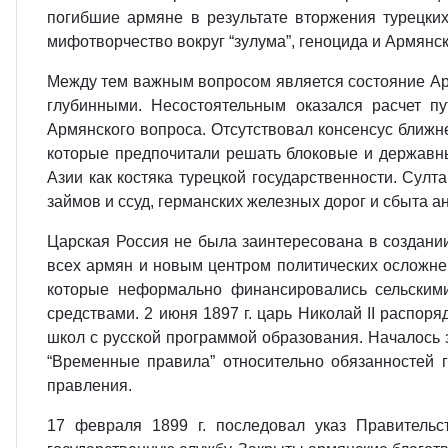
погибшие армяне в результате вторжения турецких
мифотворчество вокруг “зулума”, геноцида и Армянс
Между тем важным вопросом является состояние Ар
глубинными. Несостоятельным оказался расчет п
Армянского вопроса. Отсутствовал консенсус ближн
которые предпочитали решать блоковые и державн
Азии как костяка турецкой государственности. Сул
займов и ссуд, германских железных дорог и сбыта а
Царская Россия не была заинтересована в создании
всех армян и новым центром политических осложнен
которые неформально финансировались сельским
средствами. 2 июня 1897 г. царь Николай II распо
школ с русской программой образования. Началось 
“Временные правила” относительно обязанностей 
правления.
17 февраля 1899 г. последовал указ Правитель