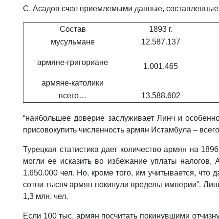
С. Асадов счел приемлемыми данные, составленные
Состав
1893 г.
мусульмане
12.587.137
армяне-григориане
1.001.465
армяне-католики
всего…
13.588.602
“наибольшее доверие заслуживает Линч и особенно
присовокупить численность армян Истамбула – всего 
Турецкая статистика дает количество армян на 1896
могли ее исказить во избежание уплаты налогов, 
1.650.000 чел. Но, кроме того, им учитывается, что
сотни тысяч армян покинули пределы империи”. Лиш
1,3 млн. чел.
Если 100 тыс. армян посчитать покинувшими отчизну