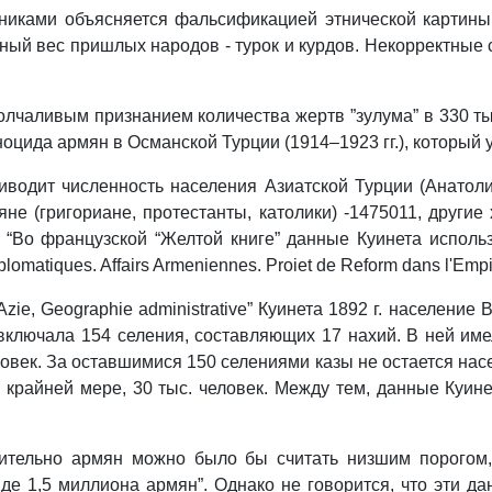
никами объясняется фальсификацией этнической картин
ный вес пришлых народов - турок и курдов. Некорректные
олчаливым признанием количества жертв ”зулума” в 330 ты
еноцида армян в Османской Турции (1914–1923 гг.), который 
водит численность населения Азиатской Турции (Анатоли
яне (григориане, протестанты, католики) -1475011, другие
: “Во французской “Желтой книге” данные Куинета исполь
atiques. Affairs Armeniennes. Proiet de Reform dans l'Empire
zie, Geographie administrative” Куинета 1892 г. население В
а включала 154 селения, составляющих 17 нахий. В ней им
еловек. За оставшимися 150 селениями казы не остается на
по крайней мере, 30 тыс. человек. Между тем, данные Куин
сительно армян можно было бы считать низшим порогом
е 1,5 миллиона армян”. Однако не говорится, что эти дан