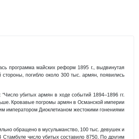
ась программа майских реформ 1895 г., выдвинутая
й стороны, погибло около 300 тыс. армян, появились
: “Число убитых армян в ходе событий 1894–1896 гг.
больше. Кровавые погромы армян в Османской империи
ским императором Диоклетианом жестокими гонениями
сильно обращено в мусульманство, 100 тыс. девушек и
 В Стамбуле число убитых составило 8750. По другим