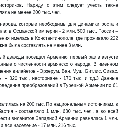
историков. Наряду с этим следует учесть также
ла не менее 200 тыс. чел.
 народа, которые необходимы для динамики роста и
ла: в Османской империи - 2 млн. 500 тыс., России –
ления имелась в Константинополе, где проживало 222
лжна была составлять не менее 3 млн.
орый дважды посещал Армению: первый раз в августе
 данные о численности армянского народа. В именном
ения вилайетов - Эрзерум, Ван, Муш, Битлис, Сивас,
ы – 320 тыс., несториане - 170 тыс. и т.д.3 Данные
роведения преобразований в Турецкой Армении по 61
кратилась на 200 тыс. По национальным источникам, в
астия - составляло 1 млн. 630 тыс. чел., а во всей
 шести вилайетов Западной Армении равнялась 1 млн.
а все население - 17 млн. 216 тыс.