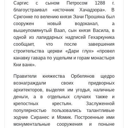
Саргис с сыном Петросом 1288 г.
благоустраивал «источник Хачадзора». В
Сркгонке по велению князя Эачи Прошяна был
сооружен новый водоканал, а
вышеупомянутый Ваап, сын князя Васила, в
одной из лапидарных надписей Гехаркуника
сообщает, что после завершения
строительства церкви «Дари глух» «провел
канавку гавара по ущельям и горам монастыря
Кни ванк».
Правители княжества Орбелянов щедро
вознаграждали своих придворных
архитекторов, выделяя им угодья, наличные
деньги, а в отдельных случаях также и
крепостных крестьян. Заслуженной
популярностью пользовались талантливые
зодчие Сиранес и Момик. Построенные ими
монументальные сооружения и поныне