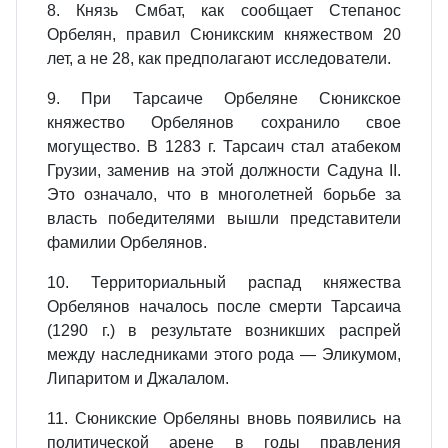
8. Князь Смбат, как сообщает Степанос
Орбелян, правил Сюникским княжеством 20
лет, а не 28, как предполагают исследователи.
9. При Тарсаиче Орбеляне Сюникское
княжество Орбелянов сохранило свое
могущество. В 1283 г. Тарсаич стал атабеком
Грузии, заменив на этой должности Садуна II.
Это означало, что в многолетней борьбе за
власть победителями вышли представители
фамилии Орбелянов.
10. Территориальный распад княжества
Орбелянов началось после смерти Тарсаича
(1290 г.) в результате возникших распрей
между наследниками этого рода — Эликумом,
Липаритом и Джалалом.
11. Сюникские Орбеляны вновь появились на
политической арене в годы правления