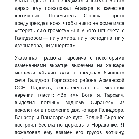
брата, однако он передумал и взамен «этого
дара» ему пожаловал Агазара в качестве
«вотчины». Повелитель Сюника строго
предупреждал всех, чтобы никто не осмелился
«стереть сию грамоту» «ни у кого нет счета с
Галидзором — ни у амира, ни у господина, ни у
дзернавора, ни у шортая».
Указанная грамота Тарсаича с некоторыми
изменениями вкратце высечена на хачкаре
местечка «Хачин хут» в пределах бывшего
села Галидзор Горисского района Армянской
ССР. Надпись, составленная на местном
наречии, гласит: «Во имя Бога, я, Тарсаич,
выделил вотчину зодчему Сиранесу из
поколения в поколение два копара Галидзора,
Ванасар и Ванасарские луга. Зодчий Сиранес
построил бесплатно церковь в Нораванке. Я
пожаловал ему взамен его трудов вотчину,