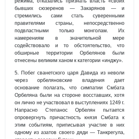
режима, отказались признать власть «своих
бывших сюзеренов — Закарянов — и
стремились сами стать суверенными
правителями страны, непосредственно
подвластными только монголам. Их
намерениям в значительной мере
содействовало и то обстоятельство, что
обширные территории Орбелянов были
отнесены великим ханом к категории «инджу».
5. Побег сванетского царя Давида из неволи
через орбеляновские владения дает
основание полагать, что симпатии Смбата
Орбеляна были на стороне восставших, хотя
он лично не участвовал в выступлениях 1249 г.
Напрасно Степанос Орбелян пытается
опровергнуть причастность князя Смбата к
этим событиям, приписывая участие в них
одному из азатов своего дяди — Танкрегула,