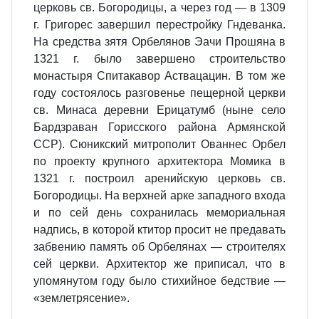
церковь св. Богородицы, а через год — в 1309
г. Григорес завершил перестройку Гндеванка.
На средства зятя Орбелянов Эачи Прошяна в
1321 г. было завершено строительство
монастыря Спитакавор Аствацацин. В том же
году состоялось разговенье пещерной церкви
св. Минаса деревни Ерицатумб (ныне село
Бардзраван Горисского района Армянской
ССР). Сюникский митрополит Ованнес Орбел
по проекту крупного архитектора Момика в
1321 г. построил аренийскую церковь св.
Богородицы. На верхней арке западного входа
и по сей день сохранилась мемориальная
надпись, в которой ктитор просит не предавать
забвению память об Орбелянах — строителях
сей церкви. Архитектор же приписал, что в
упомянутом году было стихийное бедствие —
«землетрясение».