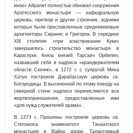
инок» Айрапет полностью обновил сооружения
Аратесского монастыря — кафедральную
церковь, притвор и другие строения, зодчими
которых были прославленные средневековые
архитекторы Сиранес и Григорик. В середине
XIII столетия «при властвовании Куки»
завершилось строительство монастыря в
Караглухе. Князь князей Тарсаич Орбелян,
назвавший себя в надписи «краедержателем
области Сюник», в 1272 г. с супругой Мина
Хатун построили Дарабасскую церковь св.
Богородицы. В высеченной по этому поводу на
северной стене надписи перечисляются все
жертвоприношения, предоставленные ими
«для нужд служителей храма».
В 1273 г. Прошяны построили церковь св.
Степаноса знаменитого Танаатского
монастыря в Вайоц дзоре. Талантливый