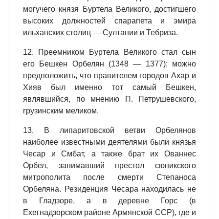
могучего князя Буртела Великого, достигшего
высоких должностей спарапета и эмира
ильханских столиц — Султании и Тебриза.
12. Преемником Буртела Великого стал сын
его Бешкен Орбелян (1348 — 1377); можно
предположить, что правителем городов Ахар и
Хияв был именно тот самый Бешкен,
являвшийся, по мнению П. Петрушевского,
грузинским меликом.
13. В липаритовской ветви Орбелянов
наиболее известными деятелями были князья
Чесар и Смбат, а также брат их Ованнес
Орбел, занимавший престол сюникского
митрополита после смерти Степаноса
Орбеляна. Резиденция Чесара находилась не
в Гладзоре, а в деревне Горс (в
Ехегнадзорском районе Армянской ССР), где и