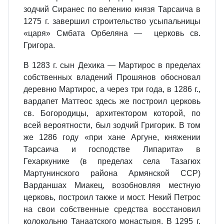
зодчий Сиранес по велению князя Тарсаича в
1275 г. завершил строительство усыпальницы
«царя» Смбата Орбеляна — церковь св.
Григора.
В 1283 г. сын Дехика — Мартирос в пределах
собственных владений Прошянов обосновал
деревню Мартирос, а через три года, в 1286 г.,
вардапет Маттеос здесь же построил церковь
св. Богородицы, архитектором которой, по
всей вероятности, был зодчий Григорик. В том
же 1286 году «при хане Аргуне, княжении
Тарсаича и господстве Липарита» в
Гехаркунике (в пределах села Тазагюх
Мартунинского района Армянской ССР)
Варданшах Миакец, возобновляя местную
церковь, построил также и мост. Некий Петрос
на свои собственные средства восстановил
колокольню Танаатского монастыря. B 1295 г.