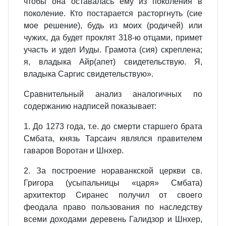
чтобы она оставалась ему из поколения в
поколение. Кто постарается расторгнуть (сие
мое решение), будь из моих (родичей) или
чужих, да будет проклят 318-ю отцами, примет
участь и удел Иуды. Грамота (сия) скреплена;
я, владыка Айр(апет) свидетельствую. Я,
владыка Саргис свидетельствую».
Сравнительный анализ аналогичных по
содержанию надписей показывает:
1. До 1273 года, т.е. до смерти старшего брата
Смбата, князь Тарсаич являлся правителем
гаваров Воротан и Шнхер.
2. За построение нораванкской церкви св.
Григора (усыпальницы «царя» Смбата)
архитектор Сиранес получил от своего
феодала право пользования по наследству
всеми доходами деревень Галидзор и Шнхер,