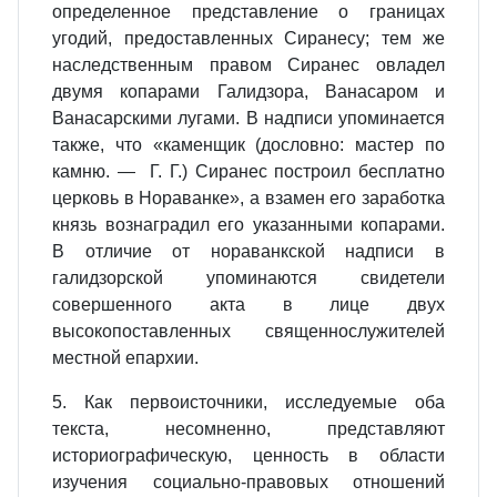
определенное представление о границах
угодий, предоставленных Сиранесу; тем же
наследственным правом Сиранес овладел
двумя копарами Галидзора, Ванасаром и
Ванасарскими лугами. В надписи упоминается
также, что «каменщик (дословно: мастер по
камню. — Г. Г.) Сиранес построил бесплатно
церковь в Нораванке», а взамен его заработка
князь вознаградил его указанными копарами.
В отличие от нораванкской надписи в
галидзорской упоминаются свидетели
совершенного акта в лице двух
высокопоставленных священнослужителей
местной епархии.
5. Как первоисточники, исследуемые оба
текста, несомненно, представляют
историографическую, ценность в области
изучения социально-правовых отношений