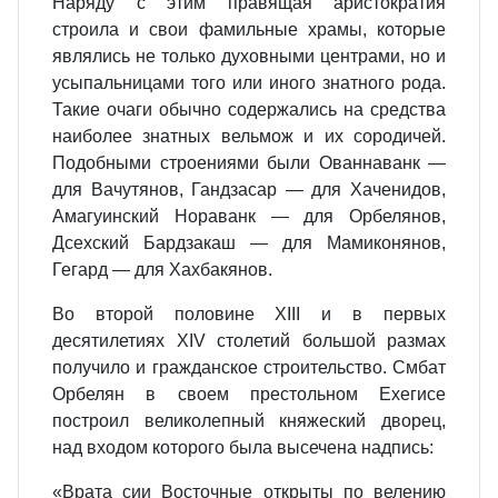
Наряду с этим правящая аристократия
строила и свои фамильные храмы, которые
являлись не только духовными центрами, но и
усыпальницами того или иного знатного рода.
Такие очаги обычно содержались на средства
наиболее знатных вельмож и их сородичей.
Подобными строениями были Ованнаванк —
для Вачутянов, Гандзасар — для Хаченидов,
Амагуинский Нораванк — для Орбелянов,
Дсехский Бардзакаш — для Мамиконянов,
Гегард — для Хахбакянов.
Во второй половине XIII и в первых
десятилетиях XIV столетий большой размах
получило и гражданское строительство. Смбат
Орбелян в своем престольном Ехегисе
построил великолепный княжеский дворец,
над входом которого была высечена надпись:
«Врата сии Восточные открыты по велению