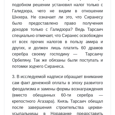
подобном решении установил налог только с
Галидзора, чего не видим в отношении
Шнхера. Не означает ли это, что Сиранесу
было предоставлено право получения
доходов только с Галидзора? Ведь Тарсаич
специально отмечает, что Сиранес освобожден
от всех прочих налогов в пользу амира и
других, и должен лишь платить 60 драмов
серебра своему господину — Тарсаичу
Орбеляну. Так же обязаны были поступать и
потомки зодчего Сиранеса.
3. В исследуемой надписи обращает внимание
сам факт денежной оплаты в эпоху развитого
феодализма и замены формы вознаграждения
(вместо обещанных 60-ти серебра —
крепостного Агазара). Князь Тарсаич обещал
после завершения строительства церкви-
усыпальницы в Нораванке предоставить