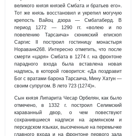
великого князя князей Смбата и братьев его».
Тот же князь восстановил и укрепил могучую
крепость Вайоц дзора — Смбатаберд. В
период 1272 — 1290 гг. «волею и по
повелению Тарсаича» сюникский епископ
Саргис II построил гостиницу монастыря
Нораванк268. Интересно отметить, что после
смерти «царя» Смбата в 1274 г. на фронтоне
парадного входа была вставлена новая
надпись, в которой говорится: «Да поздравит
Бог с вратами барона Тарсаича, Мину Хатун —
своим супругом. В лето 723 (1274)».
Сын князя Липарита Чесар Орбелян, как было
отмечено, в 1332 г. построил Селимский
караванный двор, о чем повествуют
сохранившиеся надписи на армянском и
персидском языках, высеченные на перемычке
главного входа и на фронтоне первого зала