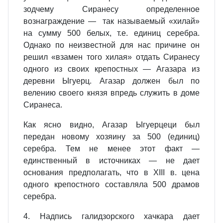
зодчему Сиранесу определенное
вознаграждение — так называемый «хилай»
на сумму 500 белых, т.е. единиц серебра.
Однако по неизвестной для нас причине он
решил «взамен того хилая» отдать Сиранесу
одного из своих крепостных — Агазара из
деревни Ыгуерц. Агазар должен был по
велению своего князя впредь служить в доме
Сиранеса.
Как ясно видно, Агазар Ыгуерцеци был
передан новому хозяину за 500 (единиц)
серебра. Тем не менее этот факт —
единственный в источниках — не дает
основания предполагать, что в XIII в. цена
одного крепостного составляла 500 драмов
серебра.
4. Надпись галидзорского хачкара дает