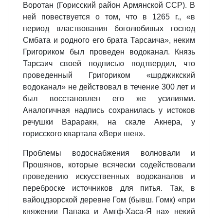
Воротан (Горисский район Армянской ССР). В
ней повествуется о том, что в 1265 г., «в
период властвования боголюбивых господ
Смбата и родного его брата Тарсаича», неким
Григориком был проведен водоканал. Князь
Тарсаич своей подписью подтвердил, что
проведенный Григориком «шрджикский
водоканал» не действовал в течение 300 лет и
был восстановлен его же усилиями.
Аналогичная надпись сохранилась у истоков
речушки Вараракн, на скале Акнера, у
горисского квартала «Вери шен».
Проблемы водоснабжения волновали и
Прошянов, которые всячески содействовали
проведению искусственных водоканалов и
переброске источников для питья. Так, в
вайоцдзорской деревне Гом (бывш. Гомк) «при
княжении Папака и Амгф-Хаса-Я на» некий