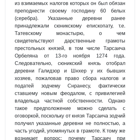
из взимаемых налогов которых он был обязан
преподнести своему господину 60 белых
(серебра). Указанные деревни ранее
принадлежали сюникскому епископату, т.е.
Татевскому монастырю, о чем
свидетельствуют дарственные грамоты
престольных князей, в том числе Тарсаича
Орбеляна от 13-го ноября 1274 года.
Следовательно, сюникский князь отобрал
деревни Галидзор и Шнхер у их бывших
хозяев, пожаловав право сбора налогов и
податей зодчему Снранесу, фактически
ставшему новым феодалом, с привилегией
владельца частной собственности. Однако
такое предположение можно сделать с
оговоркой, поскольку от князя Тарсаича зодчий
получил указанные деревни не полностью, а
часть угодий, упомянутых в грамоте. К тому же
возникает вопрос: почему Тарсаич при