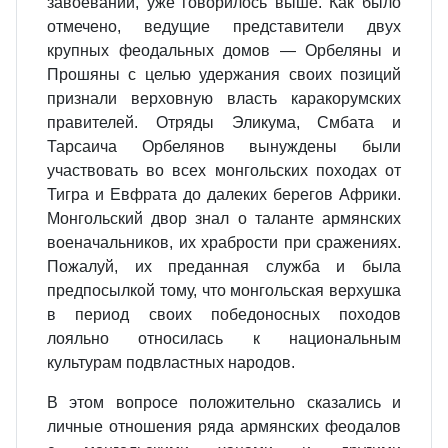
завоеваний, уже говорилось выше. Как было
отмечено, ведущие представители двух
крупных феодальных домов — Орбеляны и
Прошяны с целью удержания своих позиций
признали верховную власть каракорумских
правителей. Отряды Эликума, Смбата и
Тарсаича Орбелянов вынуждены были
участвовать во всех монгольских походах от
Тигра и Евфрата до далеких берегов Африки.
Монгольский двор знал о таланте армянских
военачальников, их храбрости при сражениях.
Пожалуй, их преданная служба и была
предпосылкой тому, что монгольская верхушка
в период своих победоносных походов
лояльно относилась к национальным
культурам подвластных народов.
В этом вопросе положительно сказались и
личные отношения ряда армянских феодалов