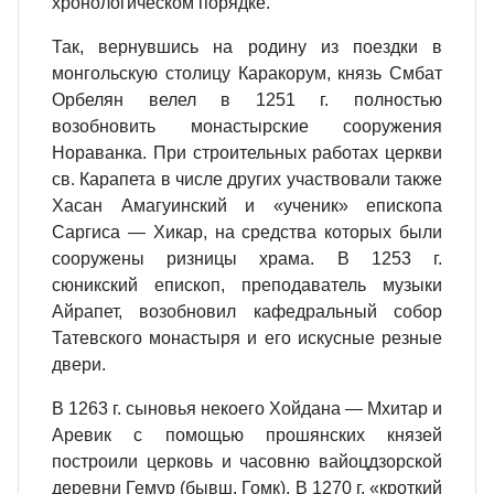
хронологическом порядке.
Так, вернувшись на родину из поездки в
монгольскую столицу Каракорум, князь Смбат
Орбелян велел в 1251 г. полностью
возобновить монастырские сооружения
Нораванка. При строительных работах церкви
св. Карапета в числе других участвовали также
Хасан Амагуинский и «ученик» епископа
Саргиса — Хикар, на средства которых были
сооружены ризницы храма. В 1253 г.
сюникский епископ, преподаватель музыки
Айрапет, возобновил кафедральный собор
Татевского монастыря и его искусные резные
двери.
В 1263 г. сыновья некоего Хойдана — Мхитар и
Аревик с помощью прошянских князей
построили церковь и часовню вайоцдзорской
деревни Гемур (бывш. Гомк). В 1270 г. «кроткий