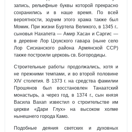
запись, рельефные буквы которой прекрасно
сохранились и в наше время. По всей
вероятности, зодчим этого храма также был
Момик. При жизни Буртела Великого, в 1345 г..
сыновья Нахапета — Амир Хасан и Саргис —
в деревне Лор Цхукского гавара (ныне село
Лор Сисианского района Армянской ССР)
также построили церковь св. Богородицы.
Строительные работы продолжались, хотя и
не прежними темпами, и во второй половине
XIV столетия. В 1373 г. на средства фамилии
Прошянов был восстановлен Танаатский
монастырь, а через год, в 1374 г., сын князя
Васила Вахап известил о строительстве им
церкви «Дари Глух» на высоком холме
нынешнего города Камо.
Подобные деяния светских и духовных