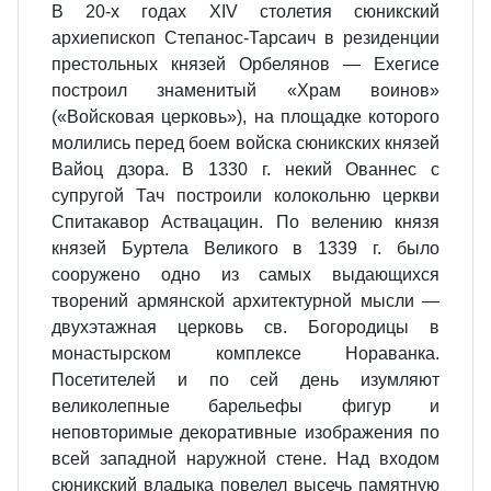
В 20-х годах XIV столетия сюникский
архиепископ Степанос-Тарсаич в резиденции
престольных князей Орбелянов — Ехегисе
построил знаменитый «Храм воинов»
(«Войсковая церковь»), на площадке которого
молились перед боем войска сюникских князей
Вайоц дзора. В 1330 г. некий Ованнес с
супругой Тач построили колокольню церкви
Спитакавор Аствацацин. По велению князя
князей Буртела Великого в 1339 г. было
сооружено одно из самых выдающихся
творений армянской архитектурной мысли —
двухэтажная церковь св. Богородицы в
монастырском комплексе Нораванка.
Посетителей и по сей день изумляют
великолепные барельефы фигур и
неповторимые декоративные изображения по
всей западной наружной стене. Над входом
сюникский владыка повелел высечь памятную