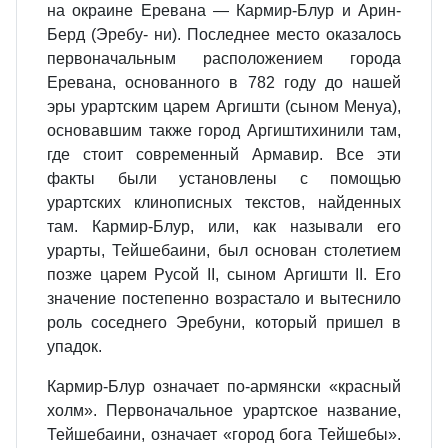
на окраине Еревана — Кармир-Блур и Арин-
Берд (Эребу- ни). Последнее место оказалось
первоначальным расположением города
Еревана, основанного в 782 году до нашей
эры урартским царем Аргишти (сыном Менуа),
основавшим также город Аргиштихинили там,
где стоит современный Армавир. Все эти
факты были установлены с помощью
урартских клинописных текстов, найденных
там. Кармир-Блур, или, как называли его
урарты, Тейшебаини, был основан столетием
позже царем Русой II, сыном Аргишти II. Его
значение постепенно возрастало и вытеснило
роль соседнего Эребуни, который пришел в
упадок.
Кармир-Блур означает по-армянски «красный
холм». Первоначальное урартское название,
Тейшебаини, означает «город бога Тейшебы».