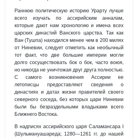
Раннюю политическую историю Урарту лучше
всего изучать по ассирийским анналам,
которые дают нам хронологию и имена всех
царских династий Ванского царства. Так как
Ван (Тушпа) находился менее чем в 200 милях
от Ниневии, следует отметить как необычный
тот факт, что две большие империи могли
долго сосуществовать бок о бок, часто воюя,
но никогда не уничтожая друг друга полностью.
С самого возникновения Ассирии ее
летописцы предоставляют сведения о
династиях и датах жизни правителей своего
северного соседа, без которых цари Ниневии
были бы безраздельными владыками всего
Ближнего Востока.
В надписях ассирийского царя Саламансара I
(Шульмануашареда; 1280—1261 гг. до нашей