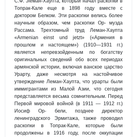
С.Ф. Jleман-Хаупта, который начал раскопки в
Топрак-Кале еще в 1898 году вместе с
доктором Белком. Эти раскопки велись более
научным образом, чем раскопки Ор- музда
Рассама. Трехтомный труд Леман-Хаупта
«Armenian einst und jetzt» («Армения в
прошлом и настоящем») (1910—1931 гг.)
является непревзойденным по богатству
оригинальных сведений обо всех периодах
армянской истории, включая ванское царство
Урарту, даже несмотря на настойчивое
утверждение Леман-Хаупта, что урарты были
иммигрантами из Малой Азии, что сегодня
представляется весьма сомнительным. Перед
Первой мировой войной (в 1911 — 1912 гг.)
Иосиф Ор- бели, позднее директор
ленинградского Эрмитажа, также проводил
раскопки в Топрак-Кале, которые были
продолжены в 1916 году, после оккупации