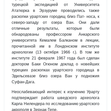
турецкой экспедицией от Университета
Ататюрка в Эрзуруме проводились также
раскопки урартских городищ близ Пат- носа, к
северо-западу от озера Ван. Они дали
отличные результаты, которые были
обнародованы профессором Анкарского
университета Кемалем Балканом в лекции,
прочитанной им в Лондонском институте
археологии (13 октября 1966 г.). В том же
институте 21 февраля 1967 года был сделан
доктором Баки Огюном доклад о новейших
турецких раскопках урартского городища в
Эдильсевазе близ озера Ван у подножия
Суфан-Дага.
Неослабевающий интерес к изучению Урарту
подтверждает работа шведского археолога
Карла Нилендера по исследованию урартского
акрополя в Зернак-Тепе.