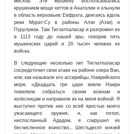
месхов. Эти мушкену воспользовались
крушением мощи хеттов в Анатолии и хлынули
в область верховьев Евфрата, двигаясь вдоль
реки Мурат-Су в районы Алзи (Аззи) и
Пурулумзи. Там Тиглатпаласар и разгромил их
в 1113 году до нашей эры, покорив пять
мушкенских царей и 20 тысяч человек их
войска.
В следующие несколько лет Тиглатпаласар
сосредоточил свои атаки на районе озера Ван,
или, как называли его ассирийцы, Наирийского
моря. «Двадцать три царя земли Наири
повелели собраться своим воинам и
колесницам и направили их на меня войной. Я
выступил против них со всей яростью моего
ужасающего оружия, и, как потоп,
ниспосланный Ададом, я сокрушил их
бесчисленное воинство... Шестьдесят князей