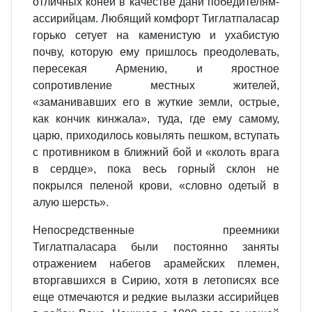
отличных коней в качестве дани победителям-
ассирийцам. Любящий комфорт Тиглатпаласар
горько сетует на каменистую и ухабистую
почву, которую ему пришлось преодолевать,
пересекая Армению, и яростное
сопротивление местных жителей,
«заманивавших его в жуткие земли, острые,
как кончик кинжала», туда, где ему самому,
царю, приходилось ковылять пешком, вступать
с противником в ближний бой и «колоть врага
в сердце», пока весь горный склон не
покрылся пеленой крови, «словно одетый в
алую шерсть».
Непосредственные преемники
Тиглатпаласара были постоянно заняты
отражением набегов арамейских племен,
вторгавшихся в Сирию, хотя в летописях все
еще отмечаются и редкие вылазки ассирийцев