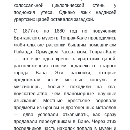
колоссальной циклопической стены у
подножия утеса. Однако язык надписей
урартских царей оставался загадкой.
С 1877-го по 1880 год по поручению
Британского музея в Топрак-Кале проводились
любительские раскопки бывшим помощником
Лэйарда, Ормуздом Расса- мом. Топрак-Кале
— это еще одна крепость урартских царей,
расположенная совсем недалеко от старого
города Вана. Эти раскопки, которые
продолжали вести местные консулы и
миссионеры, больше походили на кла-
доискательство, чем планомерные научные
изыскания. Местные крестьяне воровали
предметы из бронзы и драгоценных металлов
— едва успевали откапывать, как сразу
продавали перекупщикам в Ване. Через этих
посредников часть находок попала в музеи и