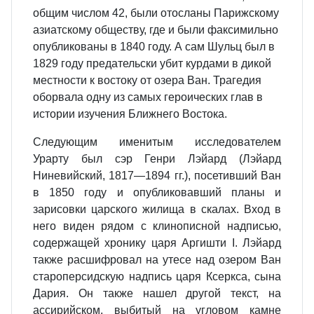
общим числом 42, были отосланы Парижскому
азиатскому обществу, где и были факсимильно
опубликованы в 1840 году. А сам Шульц был в
1829 году предательски убит курдами в дикой
местности к востоку от озера Ван. Трагедия
оборвала одну из самых героических глав в
истории изучения Ближнего Востока.
Следующим именитым исследователем
Урарту был сэр Генри Лэйард (Лэйард
Ниневийский, 1817—1894 гг.), посетивший Ван
в 1850 году и опубликовавший планы и
зарисовки царского жилища в скалах. Вход в
него виден рядом с клинописной надписью,
содержащей хронику царя Аргишти I. Лэйард
также расшифровал на утесе над озером Ван
староперсидскую надпись царя Ксеркса, сына
Дария. Он также нашел другой текст, на
ассирийском, выбитый на угловом камне