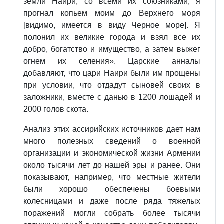
земли Наири, со всеми их союзниками, я
прогнал копьем моим до Верхнего моря
[видимо, имеется в виду Черное море]. Я
полонил их великие города и взял все их
добро, богатство и имущество, а затем выжег
огнем их селения». Царские анналы
добавляют, что цари Наири были им прощены
при условии, что отдадут сыновей своих в
заложники, вместе с данью в 1200 лошадей и
2000 голов скота.
Анализ этих ассирийских источников дает нам
много полезных сведений о военной
организации и экономической жизни Армении
около тысячи лет до нашей эры и ранее. Они
показывают, например, что местные жители
были хорошо обеспечены боевыми
колесницами и даже после ряда тяжелых
поражений могли собрать более тысячи