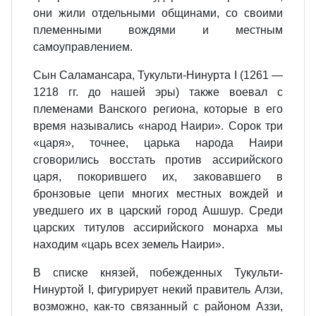
они жили отдельными общинами, со своими
племенными вождями и местным
самоуправлением.
Сын Саламансара, Тукульти-Нинурта I (1261 —
1218 гг. до нашей эры) также воевал с
племенами Ванского региона, которые в его
время назывались «народ Наири». Сорок три
«царя», точнее, царька народа Наири
сговорились восстать против ассирийского
царя, покорившего их, заковавшего в
бронзовые цепи многих местных вождей и
уведшего их в царский город Ашшур. Среди
царских титулов ассирийского монарха мы
находим «царь всех земель Наири».
В списке князей, побежденных Тукульти-
Нинуртой I, фигурирует некий правитель Алзи,
возможно, как-то связанный с районом Аззи,