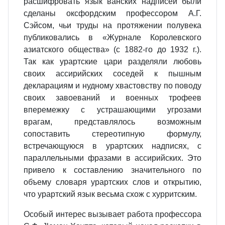
расшифровать язык ванских надписей были
сделаны оксфордским профессором А.Г.
Сэйсом, чьи труды на протяжении полувека
публиковались в «Журнале Королевского
азиатского общества» (с 1882-го до 1932 г.).
Так как урартские цари разделяли любовь
своих ассирийских соседей к пышным
декларациям и нудному хвастовству по поводу
своих завоеваний и военных трофеев
вперемежку с устрашающими угрозами
врагам, представлялось возможным
сопоставить стереотипную формулу,
встречающуюся в урартских надписях, с
параллельными фразами в ассирийских. Это
привело к составлению значительного по
объему словаря урартских слов и открытию,
что урартский язык весьма схож с хурритским.
Особый интерес вызывает работа профессора