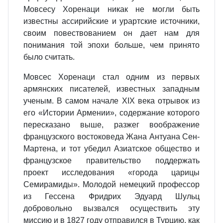
Мовсесу Хоренаци никак не могли быть
известны ассирийские и урартские источники,
своим повествованием он дает нам для
понимания той эпохи больше, чем принято
было считать.
Мовсес Хоренаци стал одним из первых
армянских писателей, известных западным
ученым. В самом начале XIX века отрывок из
его «Истории Армении», содержание которого
пересказано выше, разжег воображение
французского востоковеда Жана Антуана Сен-
Мартена, и тот убедил Азиатское общество и
французское правительство поддержать
проект исследования «города царицы
Семирамиды». Молодой немецкий профессор
из Гессена Фридрих Эдуард Шульц
добровольно вызвался осуществить эту
миссию и в 1827 году отправился в Турцию, как