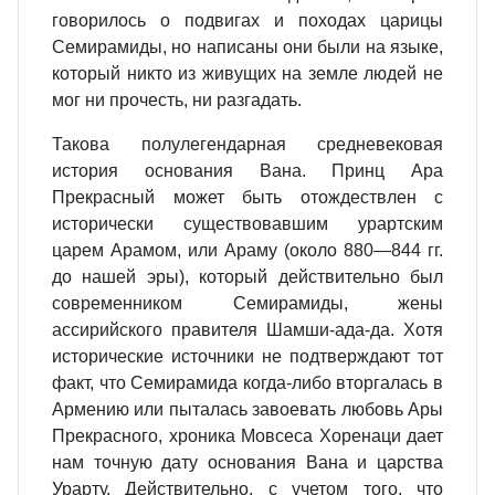
говорилось о подвигах и походах царицы
Семирамиды, но написаны они были на языке,
который никто из живущих на земле людей не
мог ни прочесть, ни разгадать.
Такова полулегендарная средневековая
история основания Вана. Принц Ара
Прекрасный может быть отождествлен с
исторически существовавшим урартским
царем Арамом, или Араму (около 880—844 гг.
до нашей эры), который действительно был
современником Семирамиды, жены
ассирийского правителя Шамши-ада-да. Хотя
исторические источники не подтверждают тот
факт, что Семирамида когда-либо вторгалась в
Армению или пыталась завоевать любовь Ары
Прекрасного, хроника Мовсеса Хоренаци дает
нам точную дату основания Вана и царства
Урарту. Действительно, с учетом того, что