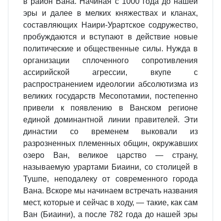
в район Вана. Начиная с 1000 года до нашей
эры и далее в мелких княжествах и кланах,
составляющих Наири-Урартское содружество,
пробуждаются и вступают в действие новые
политические и общественные силы. Нужда в
организации сплоченного сопротивления
ассирийской агрессии, вкупе с
распространением идеологии абсолютизма из
великих государств Месопотамии, постепенно
привели к появлению в Ванском регионе
единой доминантной линии правителей. Эти
династии со временем выковали из
разрозненных племенных общин, окружавших
озеро Ван, великое царство — страну,
называемую урартами Биаини, со столицей в
Тушпе, неподалеку от современного города
Вана. Вскоре мы начинаем встречать названия
мест, которые и сейчас в ходу, — такие, как сам
Ван (Биаини), а после 782 года до нашей эры