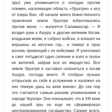
эры) уже упоминается о походах против
племен, населяющих область «Уруатри» к югу
от озера Ван. «В начале моего божественного
правления земли Уруатри взбунтовались
против меня, — жалуется Саламансар. — Я
воздел руки к Ашуру и другим великим богам,
владыкам моим, я собрал войска, я взошел на
вершины их могучих гор... и поверг в прах
восемь провинций с их войсками. Я уничтожил
и сжег пятьдесят одно селение и взял в полон
их жителей, забрав все их имущество. Все
земли Уруатри я заставил склониться к ногам
Ашура, господа моего. Я отобрал лучших
отпрысков их себе в услужение и наложил на
них тяжкую дань на веки веков». До сих пор
это считается самым ранним упоминанием о
народе Уруатри. Оно показывает, что в XIII веке
до нашей эры он еще не сформировал
централизованное государство. Скорее всего,