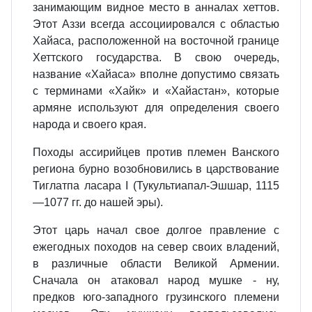
занимающим видное место в анналах хеттов.
Этот Аззи всегда ассоциировался с областью
Хайаса, расположенной на восточной границе
Хеттского государства. В свою очередь,
название «Хайаса» вполне допустимо связать
с терминами «Хайк» и «Хайастан», которые
армяне используют для определения своего
народа и своего края.
Походы ассирийцев против племен Ванского
региона бурно возобновились в царствование
Тиглатпа ласара I (Тукультиапал-Эшшар, 1115
—1077 гг. до нашей эры).
Этот царь начал свое долгое правление с
ежегодных походов на север своих владений,
в различные области Великой Армении.
Сначала он атаковал народ мушке - ну,
предков юго-западного грузинского племени