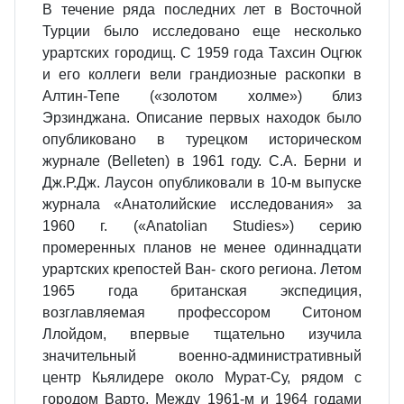
В течение ряда последних лет в Восточной
Турции было исследовано еще несколько
урартских городищ. С 1959 года Тахсин Оцгюк
и его коллеги вели грандиозные раскопки в
Алтин-Тепе («золотом холме») близ
Эрзинджана. Описание первых находок было
опубликовано в турецком историческом
журнале (Belleten) в 1961 году. С.А. Берни и
Дж.Р.Дж. Лаусон опубликовали в 10-м выпуске
журнала «Анатолийские исследования» за
1960 г. («Anatolian Studies») серию
промеренных планов не менее одиннадцати
урартских крепостей Ван- ского региона. Летом
1965 года британская экспедиция,
возглавляемая профессором Ситоном
Ллойдом, впервые тщательно изучила
значительный военно-административный
центр Кьялидере около Мурат-Су, рядом с
городом Варто. Между 1961-м и 1964 годами