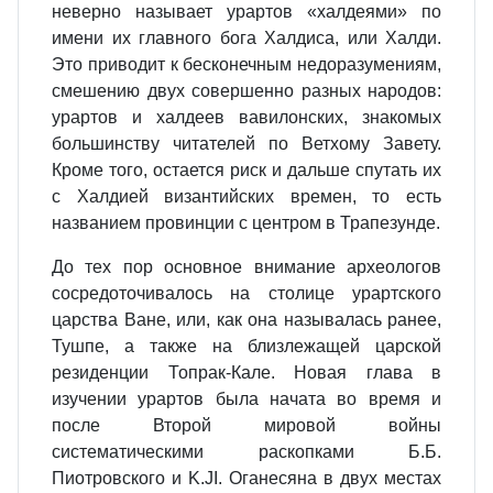
неверно называет урартов «халдеями» по
имени их главного бога Халдиса, или Халди.
Это приводит к бесконечным недоразумениям,
смешению двух совершенно разных народов:
урартов и халдеев вавилонских, знакомых
большинству читателей по Ветхому Завету.
Кроме того, остается риск и дальше спутать их
с Халдией византийских времен, то есть
названием провинции с центром в Трапезунде.
До тех пор основное внимание археологов
сосредоточивалось на столице урартского
царства Ване, или, как она называлась ранее,
Тушпе, а также на близлежащей царской
резиденции Топрак-Кале. Новая глава в
изучении урартов была начата во время и
после Второй мировой войны
систематическими раскопками Б.Б.
Пиотровского и K.JI. Оганесяна в двух местах