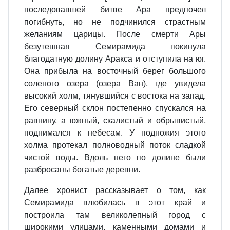
последовавшей битве Ара предпочел
погибнуть, но не подчинился страстным
желаниям царицы. После смерти Ары
безутешная Семирамида покинула
благодатную долину Аракса и отступила на юг.
Она прибыла на восточный берег большого
соленого озера (озера Ван), где увидела
высокий холм, тянувшийся с востока на запад.
Его северный склон постепенно спускался на
равнину, а южный, скалистый и обрывистый,
поднимался к небесам. У подножия этого
холма протекал полноводный поток сладкой
чистой воды. Вдоль него по долине были
разбросаны богатые деревни.
Далее хронист рассказывает о том, как
Семирамида влюбилась в этот край и
построила там великолепный город с
широкими улицами, каменными домами и