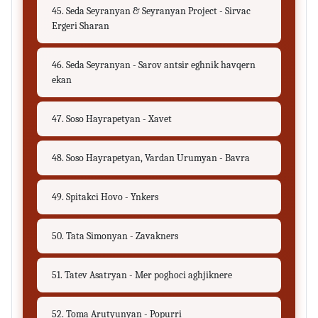
45. Seda Seyranyan & Seyranyan Project - Sirvac
Ergeri Sharan
46. Seda Seyranyan - Sarov antsir eghnik havqern
ekan
47. Soso Hayrapetyan - Xavet
48. Soso Hayrapetyan, Vardan Urumyan - Bavra
49. Spitakci Hovo - Ynkers
50. Tata Simonyan - Zavakners
51. Tatev Asatryan - Mer poghoci aghjiknere
52. Toma Arutyunyan - Popurri