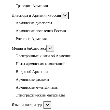
Трагедии Армении
Подробнее: Диаспора и 
Диаспора и Армения/Россия
Армянские диаспоры
Армянские поселения России
Россия и Армения
Подробнее: Медиа и библиотека
Медиа и библиотека
Электронные книги об Армении
Ноты армянских композиций
Видео об Армении
Армянские фильмы
Армянские мультфильмы
Этнографические материалы
Подробнее: Язык и литература
Язык и литература