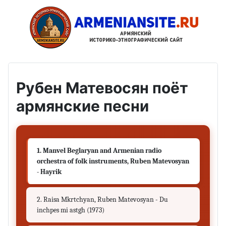
Рубен Матевосян поёт
армянские песни
1. Manvel Beglaryan and Armenian radio
orchestra of folk instruments, Ruben Matevosyan
- Hayrik
2. Raisa Mkrtchyan, Ruben Matevosyan - Du
inchpes mi astgh (1973)