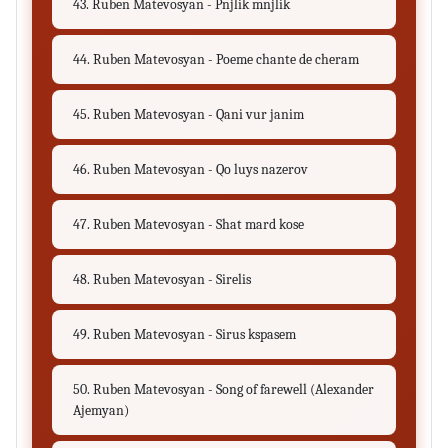
43. Ruben Matevosyan - Pnjlik mnjlik
44. Ruben Matevosyan - Poeme chante de cheram
45. Ruben Matevosyan - Qani vur janim
46. Ruben Matevosyan - Qo luys nazerov
47. Ruben Matevosyan - Shat mard kose
48. Ruben Matevosyan - Sirelis
49. Ruben Matevosyan - Sirus kspasem
50. Ruben Matevosyan - Song of farewell (Alexander
Ajemyan)