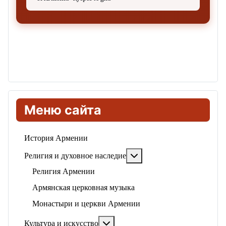
Меню сайта
История Армении
Подробнее: Религия и ду
Религия и духовное наследие
Религия Армении
Армянская церковная музыка
Монастыри и церкви Армении
Подробнее: Культура и искусство
Культура и искусство