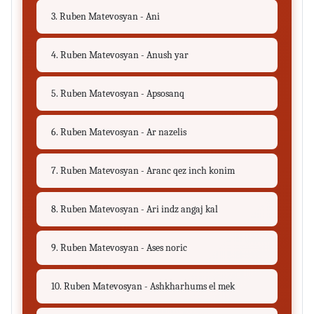
3. Ruben Matevosyan - Ani
4. Ruben Matevosyan - Anush yar
5. Ruben Matevosyan - Apsosanq
6. Ruben Matevosyan - Ar nazelis
7. Ruben Matevosyan - Aranc qez inch konim
8. Ruben Matevosyan - Ari indz angaj kal
9. Ruben Matevosyan - Ases noric
10. Ruben Matevosyan - Ashkharhums el mek