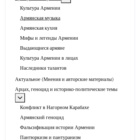
Культура Армении
Армянская музыка
Армянская кухня
Мифы и легенды Армении
Выдающиеся армяне
Культура Армении в лицах
Наследники талантов
Актуальное (Мнения и авторские материалы)
Арцах, геноцид и историко-политические темы
Подробнее: Арцах, геноцид и историко-политические
Конфликт в Нагорном Карабахе
Армянский геноцид
Фальсификация истории Армении
Пантюркизм и пантуранизм