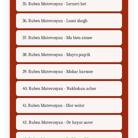
35. Ruben Matevosyan - Lerneri het
36. Ruben Matevosyan - Lusni shogh
37. Ruben Matevosyan - Ma bien aimee
38. Ruben Matevosyan - Mayrs poqrik
39. Ruben Matevosyan - Mokac harsner
40. Ruben Matevosyan - Nakhshun acher
41. Ruben Matevosyan - Olor мolor
42. Ruben Matevosyan - Ov hayoc sarer