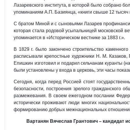
Лазаревского института, в которой было собрано бол
упоминаниям А.П. Базиянца, «книги свыше 12 тысяч 
С братом Миной и с сыновьями Лазарев профинансир
которая стала родовой усыпальницей московской ве
упоминается в «Историческом вестнике за 1883 г.».
В 1829 г. было закончено строительство каменног
расписывали крепостные художники Н. М. Казаков, 
Епишкин изготовил и подарил сельчанам куранты (на
были установлены у входа в церковь, эти часы показ
Сегодня, когда перед Россией стоят государственн
безопасности, построения зрелого гражданского о
размежевания. В своем ежегодном послании Федера
исторически проживают люди многих национальност
формированию добрых межнациональных отношений и
Вартанян Вячеслав Грантович – кандидат ис