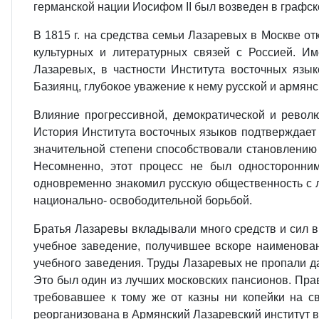
германской нации Иосифом II был возведен в графск
В 1815 г. на средства семьи Лазаревых в Москве о
культурных и литературных связей с Россией. И
Лазаревых, в частности Института восточных язык
Базиянц, глубокое уважение к нему русской и армян
Влияние прогрессивной, демократической и револю
История Института восточных языков подтверждает 
значительной степени способствовали становлению 
Несомненно, этот процесс не был односторонним
одновременно знакомил русскую общественность с л
национально- освободительной борьбой.
Братья Лазаревы вкладывали много средств и сил в
учебное заведение, получившее вскоре наименован
учебного заведения. Труды Лазаревых не пропали да
Это был один из лучших московских пансионов. Пр
требовавшее к тому же от казны ни копейки на с
реорганизована в Армянский Лазаревский институт 