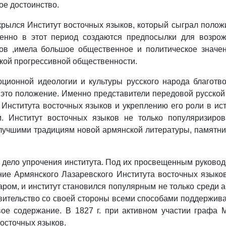
ое достоинство.
ткрылся Институт восточных языков, который сыграл поло
менно в этот период создаются предпосылки для возрож
ов ,имела большое общественное и политическое значен
ской прогрессивной общественности.
ционной идеологии и культуры русского народа благотво
это положение. Именно представители передовой русской
Института восточных языков и укреплению его роли в ист
. Институт восточных языков не только популяризиров
учшими традициям новой армянской литературы, памятник
 дело упрочения института. Под их просвещенным руково
ие Армянского Лазаревского Института восточных языков
ром, и институт становился популярным не только среди а
авительство со своей стороны всеми способами поддержив
вое содержание. В 1827 г. при активном участии графа 
восточных языков.