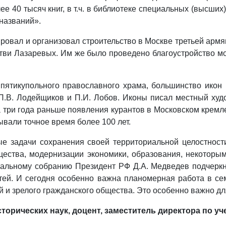
ее 40 тысяч книг, в т.ч. в библиотеке специальных (высших
названий».
овал и организовал строительство в Москве третьей армян
тви Лазаревых. Им же было проведено благоустройство м
о пятикупольного православного храма, большинство ико
П.В. Лодейщиков и П.И. Лобов. Иконы писал местный худо
 три года раньше появления курантов в Московском кремле
ывали точное время более 100 лет.
ые задачи сохранения своей территориальной целостност
бщества, модернизации экономики, образования, некотор
льному собранию Президент РФ Д.А. Медведев подчеркнул,
ей. И сегодня особенно важна планомерная работа в се
 зрелого гражданского общества. Это особенно важно дл
торических наук, доцент, заместитель директора по у