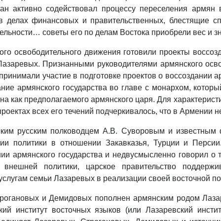
ван активно содействовал процессу переселения армян 
в делах финансовых и правительственных, блестящие сп
ельности… советы его по делам Востока приобрели вес и з
ого освободительного движения готовили проекты воссозд
Лазаревых. Признанными руководителями армянского освоб
 принимали участие в подготовке проектов о воссоздании а
ие армянского государства во главе с монархом, котор
ина как предполагаемого армянского царя. Для характерист
проектах всех его течений подчеркивалось, что в Армении н
ким русским полководцем А.В. Суворовым и известным ф
ии политики в отношении Закавказья, Турции и Персии.
ии армянского государства и недвусмысленно говорил о 
 внешней политики, царское правительство поддержи
услугам семьи Лазаревых в реализации своей восточной по
трогановых и Демидовых пополнен армянским родом Лаз
ий институт восточных языков (или Лазаревский инстит