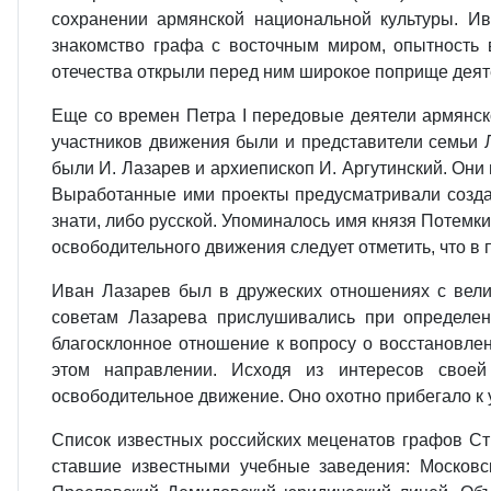
сохранении армянской национальной культуры. И
знакомство графа с восточным миром, опытность 
отечества открыли перед ним широкое поприще деят
Еще со времен Петра I передовые деятели армянск
участников движения были и представители семьи 
были И. Лазарев и архиепископ И. Аргутинский. Они
Выработанные ими проекты предусматривали создан
знати, либо русской. Упоминалось имя князя Потемк
освободительного движения следует отметить, что в 
Иван Лазарев был в дружеских отношениях с вели
советам Лазарева прислушивались при определен
благосклонное отношение к вопросу о восстановлен
этом направлении. Исходя из интересов своей
освободительное движение. Оно охотно прибегало к 
Список известных российских меценатов графов С
ставшие известными учебные заведения: Московск