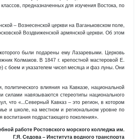
) классов, предназначенных для изучения Востока, по
ской – Вознесенской церкви на Ваганьковском поле,
осковской Воздвиженской армянской церкви. Об этом
н которого были подарены ему Лазаревыми. Церковь
жник Колмаков. В 1847 г. крепостной мастеровой Е.
) с боем и указателем чисел месяца и фаз луны. Они
и, политического влияния на Кавказе, национальной
ыми силами навязываются стереотипы национального
 что «...Северный Кавказ – это регион, в котором
мье и школе, на местном и региональном уровне по
я воспитания подрастающего поколения».
чебной работе Ростовского морского колледжа им.
Г.Я. Седова – Института водного транспорта