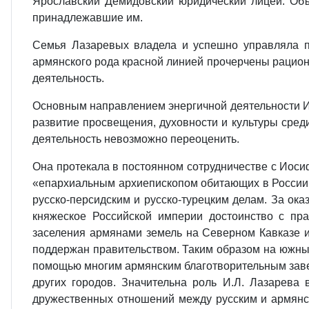
Ярославский Демидовский юридический лицей. Объ
принадлежавшие им.
Семья Лазаревых владела и успешно управляла пр
армянского рода красной линией прочерчены рацион
деятельность.
Основным направлением энергичной деятельности И.
развитие просвещения, духовности и культуры сред
деятельность невозможно переоценить.
Она протекала в постоянном сотрудничестве с Иосифо
«епархиальным архиепископом обитающих в России а
русско-персидским и русско-турецким делам. За ока
княжеское Российской империи достоинство с пра
заселения армянами земель на Северном Кавказе и
поддержан правительством. Таким образом на южных
помощью многим армянским благотворительным завед
других городов. Значительна роль И.Л. Лазарева 
дружественных отношений между русским и армянс