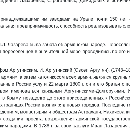
единяет Лазаревых, Строгановых, Демидовых и источник 
инадлежавшими им заводами на Урале почти 150 лет – 
альная предприимчивость, способность реализовывать сло
Л. Лазарева была забота об армянском народе. Переселени
и переселенцев в значительной мере проводились по его и
м Аргутинским. И. Аргутинский (Овсеп Аргутян), (1743–180
рмян», а затем католикосом всех армян, являлся крупны
занные России услуги 22 марта 1800 г. он и его братья 
вом именоваться князьями Аргутинскими-Долгорукими. И
 в Крыму, незадолго до этого присоединенных к Российск
 границах России возник ряд новых городов. Последние 
ениям, монастырям и обществам Астрахани, Нахичевани-н
в создании проекта возрождения армянской государстве
ким народами. В 1788 г. за свои заслуги Иван Лазареви