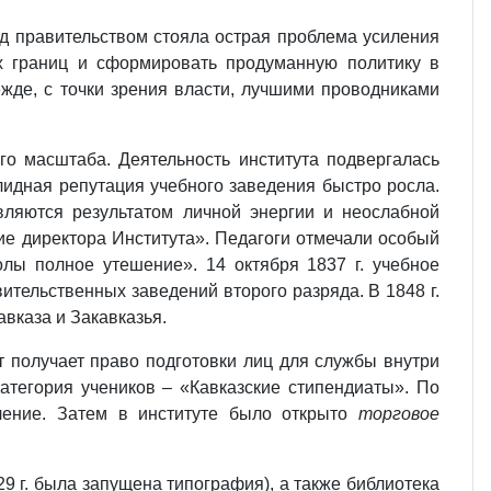
ед правительством стояла острая проблема усиления
х границ и сформировать продуманную политику в
жде, с точки зрения власти, лучшими проводниками
го масштаба. Деятельность института подвергалась
идная репутация учебного заведения быстро росла.
вляются результатом личной энергии и неослабной
ие директора Института». Педагоги отмечали особый
лы полное утешение». 14 октября 1837 г. учебное
тельственных заведений второго разряда. В 1848 г.
вказа и Закавказья.
т получает право подготовки лиц для службы внутри
категория учеников – «Кавказские стипендиаты». По
ление. Затем в институте было открыто
торговое
 г. была запущена типография), а также библиотека