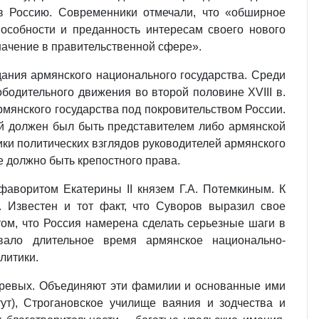
в Россию. Современники отмечали, что «обширное
особности и преданность интересам своего нового
начение в правительственной сфере».
ания армянского национального государства. Среди
одительного движения во второй половине XVIII в.
рмянского государства под покровительством России.
ый должен был быть представителем либо армянской
ики политических взглядов руководителей армянского
е должно быть крепостного права.
аворитом Екатерины II князем Г.А. Потемкиным. К
 Известен и тот факт, что Суворов выразил свое
том, что Россия намерена сделать серьезные шаги в
вало длительное время армянское национально-
литики.
аревых. Объединяют эти фамилии и основанные ими
ут), Строгановское училище ваяния и зодчества и