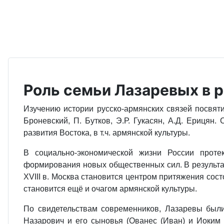
Роль семьи Лазаревых в 
Изучению истории русско-армянских связей посвяти
Броневский, П. Бутков, Э.Р. Гукасян, А.Д. Ериця
развития Востока, в т.ч. армянской культуры.
В социально-экономической жизни России протек
формирования новых общественных сил. В результат
XVIII в. Москва становится центром притяжения сос
становится ещё и очагом армянской культуры.
По свидетельствам современников, Лазаревы были
Назарович и его сыновья (Ованес (Иван) и Иоким 