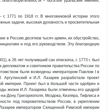
благотворительности – богатые уральские имения,
с 1771 по 1918 гг. В многовековой истории этого
жные задачи, высокая духовность и просветительная
е в Россию десятков тысяч армян, их обустройство,
нициативе и под его руководством. Эту благородную
1), в 26 лет получивший сан епископа, с 1773 г. был
м дипломатом и советником правительства России по
с потомством были возведены императором Павлом I в
. Аргутинский и И.Л. Лазарев разработали проект
ой империи. Проект был в большей части одобрен и
годы жизни И.Л. Лазарева были отмечены его щедрой
а-Дону, Григориополя, Моздока, Кизляра, Тифлиса и
нности под покровительством России, в укреплении
ч Лазарев императором Священной Римской империи