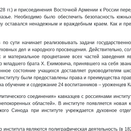
8 гг.) и присоединения Восточной Армении к России пер
казье. Необходимо было обеспечить безопасность южны
му оставался ненадежным и враждебным краем. Как и пре
 по сути начинает реализовывать задачи государственно
ховных дел и народного просвещения. Действительно, сол
к и материальное процветание всех частей заведения я
го младшего брата Х. Екимовича, принявшего на себя зван
енное состояние учащихся доставляет руководителям шко
институту были предоставлены права и преимущества прави
а обучение и содержание 24 воспитанников – уроженцев Ка
олитического соединения» кавказцев с россиянами институ
 непокоренных областей». В институте появляется новая 
кого Синода при институте учреждается духовное отде
института являются полиграфическая деятельность (в 1829