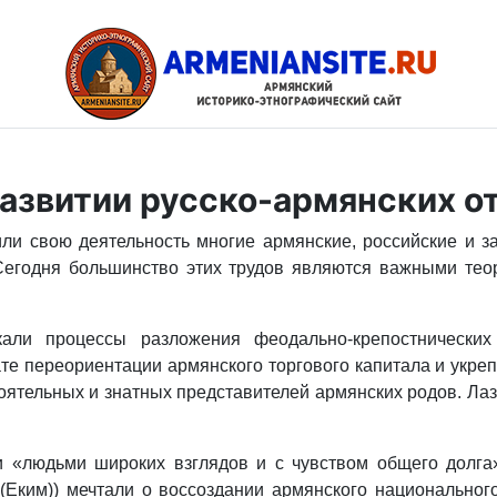
развитии русско-армянских 
ли свою деятельность многие армянские, российские и за
н. Сегодня большинство этих трудов являются важными те
али процессы разложения феодально-крепостнических 
е переориентации армянского торгового капитала и укрепл
тоятельных и знатных представителей армянских родов. Ла
 «людьми широких взглядов и с чувством общего долга».
(Еким)) мечтали о воссоздании армянского национального