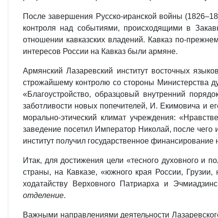
После завершения Русско-иранской войны (1826–182
контроля над событиями, происходящими в Закав
отношении кавказских владений. Кавказ по-прежне
интересов России на Кавказ были армяне.
Армянский Лазаревский институт восточных языков
строжайшему контролю со стороны Министерства ду
«Благоустройство, образцовый внутренний порядо
заботливости новых попечителей, И. Екимовича и е
морально-этический климат учреждения: «Нравств
заведение посетил Император Николай, после чего 
институт получил государственное финансирование н
Итак, для достижения цели «тесного духовного и п
страны, на Кавказе, «южного края России, Грузии,
ходатайству Верховного Патриарха и Эчмиадзинс
отделение
.
Важными направлениями деятельности Лазаревского 