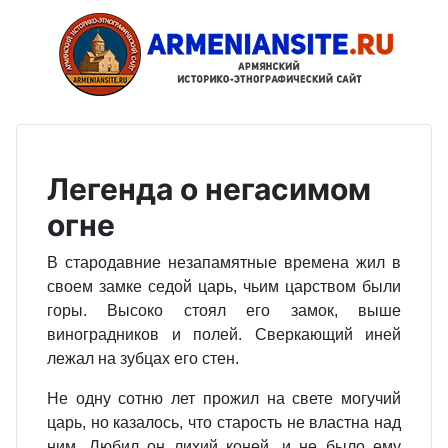
Легенда о негасимом
огне
В стародавние незапамятные времена жил в
своем замке седой царь, чьим царством были
горы. Высоко стоял его замок, выше
виноградников и полей. Сверкающий иней
лежал на зубцах его стен.
Не одну сотню лет прожил на свете могучий
царь, но казалось, что старость не властна над
ним. Любил он лихий коней, и не было ему