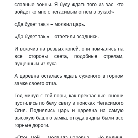
славные воины. Я буду ждать того из вас, кто
войдет ко мне с негасимым огнем в руках!»
«Да будет так,» – молвил царь.
«Да будет так,» – ответили всадники.
И вскочив на резвых коней, они помчались на
все стороны света, подобные стрелам,
пущенным из лука.
А царевна осталась ждать суженого в горном
замке своего отца.
Год минул с той поры, как прекрасные юноши
пустились по белу свету в поисках Негасимого
Огня. Поднялись царь и царевна на самую
высокую башню замка, откуда видны были все
горные дороги.
«Отец мой, – молвила царевна. – Не видишь