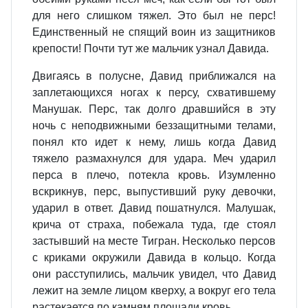
для него слишком тяжел. Это был не перс!
Единственный не спящий воин из защитников
крепости! Почти тут же мальчик узнал Давида.
Двигаясь в полусне, Давид приближался на
заплетающихся ногах к персу, схватившему
Манушак. Перс, так долго дравшийся в эту
ночь с неподвижными беззащитными телами,
понял кто идет к нему, лишь когда Давид
тяжело размахнулся для удара. Меч ударил
перса в плечо, потекла кровь. Изумленно
вскрикнув, перс, выпустивший руку девочки,
ударил в ответ. Давид пошатнулся. Малушак,
крича от страха, побежала туда, где стоял
застывший на месте Тигран. Несколько персов
с криками окружили Давида в кольцо. Когда
они расступились, мальчик увидел, что Давид
лежит на земле лицом кверху, а вокруг его тела
растекается по камням площади кровь.