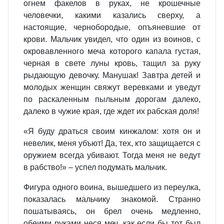
огнем факелов в руках, не крошечные
человечки, какими казались сверху, а
настоящие, чернобородые, опъяневшие от
крови. Мальчик увидел, что один из воинов, с
окровавленного меча которого капала густая,
черная в свете луны кровь, тащил за руку
рыдающую девочку. Манушак! Завтра детей и
молодых женщин свяжут веревками и уведут
по раскаленным пыльным дорогам далеко,
далеко в чужие края, где ждет их рабская доля!
«Я буду драться своим кинжалом: хотя он и
невелик, меня убъют! Да, тех, кто защищается с
оружием всегда убивают. Тогда меня не ведут
в рабство!» – успел подумать мальчик.
Фигура одного воина, вышедшего из переулка,
показалась мальчику знакомой. Странно
пошатываясь, он брел очень медленно,
обеими руками неся меч, как если бы тот был