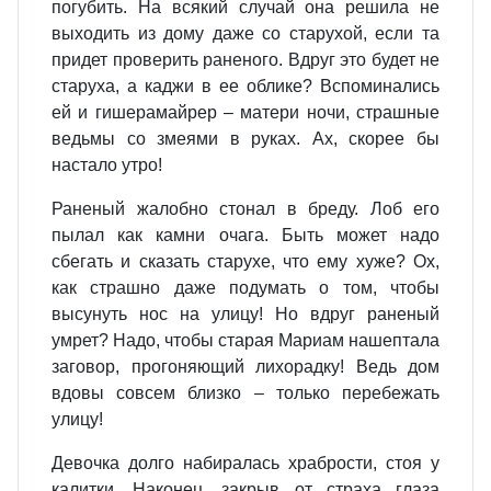
погубить. На всякий случай она решила не
выходить из дому даже со старухой, если та
придет проверить раненого. Вдруг это будет не
старуха, а каджи в ее облике? Вспоминались
ей и гишерамайрер – матери ночи, страшные
ведьмы со змеями в руках. Ах, скорее бы
настало утро!
Раненый жалобно стонал в бреду. Лоб его
пылал как камни очага. Быть может надо
сбегать и сказать старухе, что ему хуже? Ох,
как страшно даже подумать о том, чтобы
высунуть нос на улицу! Но вдруг раненый
умрет? Надо, чтобы старая Мариам нашептала
заговор, прогоняющий лихорадку! Ведь дом
вдовы совсем близко – только перебежать
улицу!
Девочка долго набиралась храбрости, стоя у
калитки. Наконец, закрыв от страха глаза