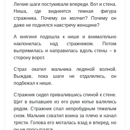
Легкие шаги постукивали впереди. Вот и стена.
Ниша, где виднеется темная фигура
стражника. Почему он молчит? Почему он
даже не поднялся навстречу женщине?
А княгиня подошла к нише и внимательно
наклонилась над стражником. Потом
выпрямилась и направилась вдоль стены – в
сторону ворот.
Страх окатил мальчика ледяной волной.
Выждав, пока шаги не отдалились, он
подбежал к нише.
Стражник сидел привалившись спиной к стене.
Щит в выпавшее из его руки копье валялись
рядом. Стражник спал непробудным тяжелым
сном. Мальчик схватил воина за плечо и начал
трясти. Голова его моталась взад и вперед, но
он не просыпался.