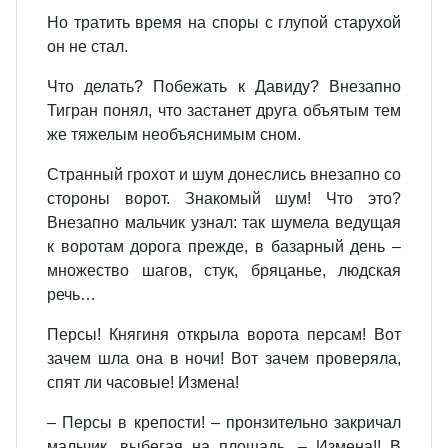
Но тратить время на споры с глупой старухой
он не стал.
Что делать? Побежать к Давиду? Внезапно
Тигран понял, что застанет друга объятым тем
же тяжелым необъяснимым сном.
Странный грохот и шум донеслись внезапно со
стороны ворот. Знакомый шум! Что это?
Внезапно мальчик узнал: так шумела ведущая
к воротам дорога прежде, в базарный день –
множество шагов, стук, бряцанье, людская
речь…
Персы! Княгиня открыла ворота персам! Вот
зачем шла она в ночи! Вот зачем проверяла,
спят ли часовые! Измена!
– Персы в крепости! – пронзительно закричал
мальчик, выбегая на площадь. – Измена!! В