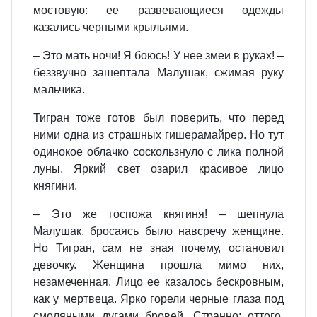
мостовую: ее развевающиеся одежды
казались черными крыльями.
– Это мать ночи! Я боюсь! У нее змеи в руках! –
беззвучно зашептала Малушак, сжимая руку
мальчика.
Тигран тоже готов был поверить, что перед
ними одна из страшных гишерамайрер. Но тут
одинокое облачко соскользнуло с лика полной
луны. Яркий свет озарил красивое лицо
княгини.
– Это же госпожа княгиня! – шепнула
Малушак, бросаясь было навсречу женщине.
Но Тигран, сам не зная почему, остановил
девочку. Женщина прошла мимо них,
незамеченная. Лицо ее казалось бескровным,
как у мертвеца. Ярко горели черные глаза под
смоляными дугами бровей. Странно: оттого,