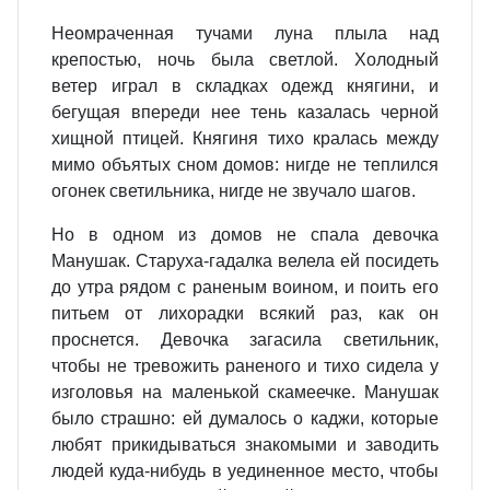
Неомраченная тучами луна плыла над
крепостью, ночь была светлой. Холодный
ветер играл в складках одежд княгини, и
бегущая впереди нее тень казалась черной
хищной птицей. Княгиня тихо кралась между
мимо объятых сном домов: нигде не теплился
огонек светильника, нигде не звучало шагов.
Но в одном из домов не спала девочка
Манушак. Старуха‑гадалка велела ей посидеть
до утра рядом с раненым воином, и поить его
питьем от лихорадки всякий раз, как он
проснется. Девочка загасила светильник,
чтобы не тревожить раненого и тихо сидела у
изголовья на маленькой скамеечке. Манушак
было страшно: ей думалось о каджи, которые
любят прикидываться знакомыми и заводить
людей куда‑нибудь в уединенное место, чтобы