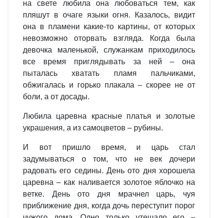
на свете любила она любоваться тем, как
пляшут в очаге языки огня. Казалось, видит
она в пламени какие‑то картины, от которых
невозможно оторвать взгляда. Когда была
девочка маленькой, служанкам приходилось
все время приглядывать за ней – она
пыталась хватать пламя пальчиками,
обжигалась и горько плакала – скорее не от
боли, а от досады.
Любила царевна красные платья и золотые
украшения, а из самоцветов – рубины.
И вот пришло время, и царь стал
задумываться о том, что не век дочери
радовать его седины. День ото дня хорошела
царевна – как наливается золотое яблочко на
ветке. День ото дня мрачнел царь, чуя
приближение дня, когда дочь переступит порог
чужого дома. Одно только утешало его –