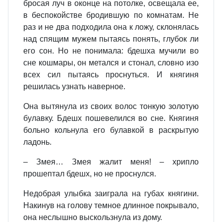
бросая луч в оконце на потолке, освещала ее,
в беспокойстве бродившую по комнатам. Не
раз и не два подходила она к ложу, склонялась
над спящим мужем пытаясь понять, глубок ли
его сон. Но не понимала: бдешха мучили во
сне кошмары, он метался и стонал, словно изо
всех сил пытаясь проснуться. И княгиня
решилась узнать наверное.
Она вытянула из своих волос тонкую золотую
булавку. Бдешх пошевелился во сне. Княгиня
больно кольнула его булавкой в раскрытую
ладонь.
– Змея… Змея жалит меня! – хрипло
прошептал бдешх, но не проснулся.
Недобрая улыбка заиграла на губах княгини.
Накинув на голову темное длинное покрывало,
она неслышно выскользнула из дому.