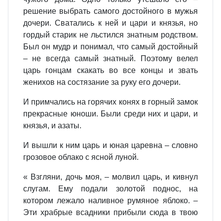
решение выбрать самого достойного в мужья
дочери. Сватались к ней и цари и князья, но
гордый старик не льстился знатным родством.
Был он мудр и понимал, что самый достойный
– не всегда самый знатный. Поэтому велел
царь гонцам скакать во все концы и звать
женихов на состязание за руку его дочери.
И примчались на горячих конях в горный замок
прекрасные юноши. Были среди них и цари, и
князья, и азаты.
И вышли к ним царь и юная царевна – словно
грозовое облако с ясной луной.
« Взгляни, дочь моя, – молвил царь, и кивнул
слугам. Ему подали золотой поднос, на
котором лежало наливное румяное яблоко. –
Эти храбрые всадники прибыли сюда в твою