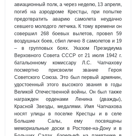
авиационный полк, а через неделю, 13 апреля,
погиб на аэродроме Крестцы, при попытке
предотвратить аварию самолета неудачно
севшего молодого летчика. К тому времени он
совершил 268 боевых вылетов, провел 59
воздушных боев, сбил лично 8 самолетов и 19
– в групповых боях. Указом Президиума
Верховного Совета СССР от 21 июля 1942 г.
батальонному комиссару Л.С. Чапчахову
посмертно присвоили звание Героя
Советского Союза. Это был первый армянин,
удостоенный этого высокого звания в годы
Великой Отечественной войны. Он был также
награжден орденами Ленина (дважды),
Красной Звезды, медалями. Имя Чапчахова
носят улицы в поселке Крестцы и в селе
Большие Салы, ему посвящены
мемориальные доски в Ростове-на-Дону и в
Больших Салах, барельеф на памятнике в