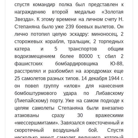
спустя командир полка был представлен к
награждению второй медалью «Золотая
Звезда». К этому времени на личном счету Н.
Степаняна было уже 239 боевых вылетов. Он
лично потопил целую эскадру: миноносец, 2
сторожевых корабля, тральщик, 2 торпедных
катера и 5 транспортов общим
водоизмещением более 80000 т, сбил 2
фашистских бомбардировщика Ю-88,
расстрелял и разбомбил на аэродромах еще
25 самолетов разных типов. 14 декабря 1944 г.
он повел группу «илов» для нанесения
бомбоштурмового удара по Либавскому
(Лиепайскому) порту. Уже на самом подходе к
целям самолеты Степаняна были внезапно
атакованы сразу 30 вражескими
«мессершмитами». Завязался ожесточенный и
скоротечный воздушный бой. Спустя
несколько минут самолет ведущего, который