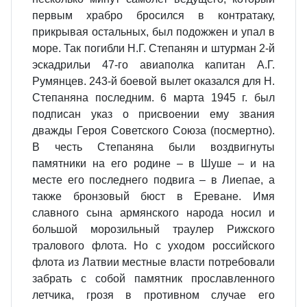
первым храбро бросился в контратаку,
прикрывая остальных, был подожжен и упал в
море. Так погибли Н.Г. Степанян и штурман 2-й
эскадрильи 47-го авиаполка капитан А.Г.
Румянцев. 243-й боевой вылет оказался для Н.
Степаняна последним. 6 марта 1945 г. был
подписан указ о присвоении ему звания
дважды Героя Советского Союза (посмертно).
В честь Степаняна были воздвигнуты
памятники на его родине – в Шуше – и на
месте его последнего подвига – в Лиепае, а
также бронзовый бюст в Ереване. Имя
славного сына армянского народа носил и
большой морозильный траулер Рижского
тралового флота. Но с уходом российского
флота из Латвии местные власти потребовали
забрать с собой памятник прославленного
летчика, грозя в противном случае его