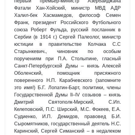
первый премьер-министр Азербайджана
Фатали Хан-Хойский, министр МВД АДР
Халил-бек Хасмамедов, философ Семен
Франк, президент Российского Футбольного
союза Роберт Фульда, русский посланник в
Сербии (в 1914 г.) Сергей Палеолог, министр
юстиции в правительстве Колчака С.С
Старынкевич., чиновник по особым
поручениям при П.А. Столыпине, гласный
Санкт-Петербургской Думы – князь Алексей
Оболенский, помощник присяжного
поверенного Н.П. Карабчевского (запомните
это имя!) Б.Г. Лопатин-Барт, политики, члены
Государственной Думы II–IV созывов – князь
Дмитрий Святополк-Мирский, С.Ип.
Келеповский, П.С. Ширский, М.С. Фокеев, Е.А.
Судиенко, И.П. Демидов, правовед Б.И.
Сыромятников, государственный деятель Н.С.
Каринский, Сергей Симанский – в недалеком