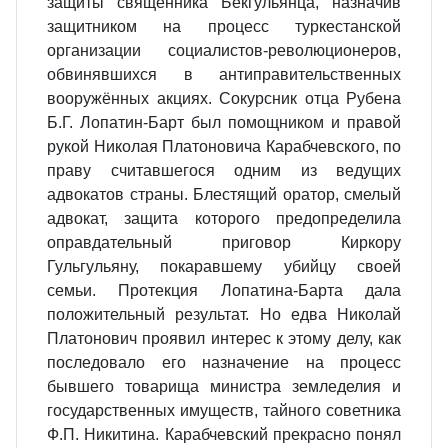
защиты священника Бекгульянца, назначив
защитником на процесс туркестанской
организации социалистов-революционеров,
обвинявшихся в антиправительственных
вооружённых акциях. Сокурсник отца Рубена
Б.Г. Лопатин-Барт был помощником и правой
рукой Николая Платоновича Карабчевского, по
праву считавшегося одним из ведущих
адвокатов страны. Блестящий оратор, смелый
адвокат, защита которого предопределила
оправдательный приговор Киркору
Гульгульяну, покаравшему убийцу своей
семьи. Протекция Лопатина-Барта дала
положительный результат. Но едва Николай
Платонович проявил интерес к этому делу, как
последовало его назначение на процесс
бывшего товарища министра земледелия и
государственных имуществ, тайного советника
Ф.П. Никитина. Карабчевский прекрасно понял