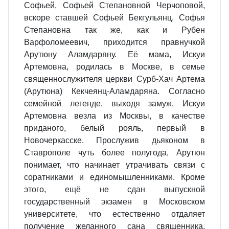
Софьей, Софьей Степановной Черчоповой,
вскоре ставшей Софьей Бекгульянц. Софья
Степановна так же, как и Рубен
Варфоломеевич, приходится правнучкой
Арутюну Аламдаряну. Её мама, Искуи
Артемовна, родилась в Москве, в семье
священнослужителя церкви Сурб-Хач Артема
(Арутюна) Кекчеянц-Аламдаряна. Согласно
семейной легенде, выходя замуж, Искуи
Артемовна везла из Москвы, в качестве
приданого, белый рояль, первый в
Новочеркасске. Прослужив дьяконом в
Ставрополе чуть более полугода, Арутюн
понимает, что начинает утрачивать связи с
соратниками и единомышленниками. Кроме
этого, ещё не сдан выпускной
государственный экзамен в Московском
университете, что естественно отдаляет
получение желанного сана священника.