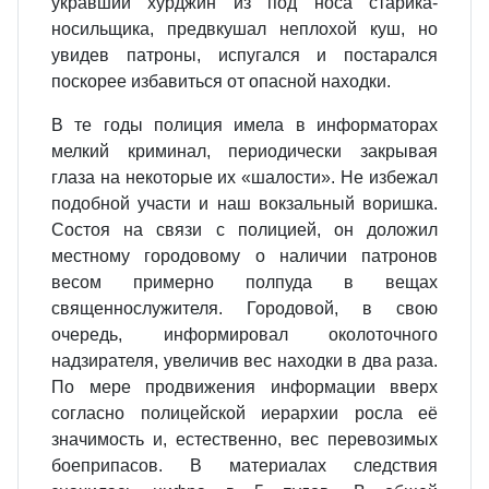
укравший хурджин из под носа старика-
носильщика, предвкушал неплохой куш, но
увидев патроны, испугался и постарался
поскорее избавиться от опасной находки.
В те годы полиция имела в информаторах
мелкий криминал, периодически закрывая
глаза на некоторые их «шалости». Не избежал
подобной участи и наш вокзальный воришка.
Состоя на связи с полицией, он доложил
местному городовому о наличии патронов
весом примерно полпуда в вещах
священнослужителя. Городовой, в свою
очередь, информировал околоточного
надзирателя, увеличив вес находки в два раза.
По мере продвижения информации вверх
согласно полицейской иерархии росла её
значимость и, естественно, вес перевозимых
боеприпасов. В материалах следствия