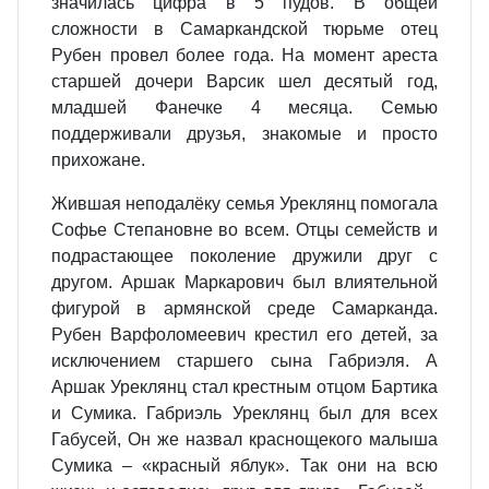
значилась цифра в 5 пудов. В общей
сложности в Самаркандской тюрьме отец
Рубен провел более года. На момент ареста
старшей дочери Варсик шел десятый год,
младшей Фанечке 4 месяца. Семью
поддерживали друзья, знакомые и просто
прихожане.
Жившая неподалёку семья Уреклянц помогала
Софье Степановне во всем. Отцы семейств и
подрастающее поколение дружили друг с
другом. Аршак Маркарович был влиятельной
фигурой в армянской среде Самарканда.
Рубен Варфоломеевич крестил его детей, за
исключением старшего сына Габриэля. А
Аршак Уреклянц стал крестным отцом Бартика
и Сумика. Габриэль Уреклянц был для всех
Габусей, Он же назвал краснощекого малыша
Сумика – «красный яблук». Так они на всю