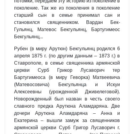
потомки, передаем эту историю из поколение в
поколение. Так же из поколения в поколение
старший сын в семье принимал сан и
становился священником. Вардан Бек-
Гульянц, Матевос Бекгульянц, Бартугимеос
Бекгульянц...
Рубен (в миру Арутюн) Бекгульянц родился 6
апреля 1875 г. (по другим данным – 1873 г.) в
Ставрополе, в семье священника армянской
церкви Сурб Грикор Лусаворич тер
Бартугимеоса (в миру Геворка) Матвеевича
(Матевосовича) Бекгульянца и Искуи
Алексеевны (урожденной Дживелеговой).
Новорожденный был назван в честь своего
славного предка Арутюна Аламдаряна. Две
дочери Арутюна Аламдаряна – Анна и
Екатерина – вышли замуж за священников
армянской церкви Сурб Григор Лусаворич г.