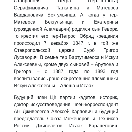
Ставрополя Петра (тер-Петроса)
Серафимовича Патканяна и Матевоса
Вардановича Бекгульянца. А когда у тер-
Матевоса Бекгульянца и Екатерины
(урожденной Аламдарян) родился сын Геворк,
то крестил его тер-Петрос. Обряд крещения
происходил 7 декабря 1847 г. в той же
Ставропольской церкви Сурб Григор
Лусаворич. В семье тер Бартугимеоса и Искуи
Алексеевны, кроме двух сыновей – Арутюна и
Григора – с 1887 года по 1893 год
воспитывались рано осиротевшие племянники
Искуи Алексеевны – Алеша и Исаак.
Будущий член ЦК партии кадетов, историк,
доктор искусствоведения, член-корреспондент
АН Дживелегов Алексей Карпович и будущий
председатель Союза Инженеров и Техников
России Дживелегов Исаак Карапетович.