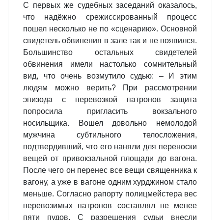
С первых же судебных заседаний оказалось,
что надёжно срежиссированный процесс
пошел несколько не по «сценарию». Основной
свидетель обвинения в зале так и не появился.
Большинство остальных свидетелей
обвинения имели настолько сомнительный
вид, что очень возмутило судью: – И этим
людям можно верить? При рассмотрении
эпизода с перевозкой патронов защита
попросила пригласить вокзального
носильщика. Вошел довольно немолодой
мужчина субтильного телосложения,
подтвердивший, что его наняли для переноски
вещей от привокзальной площади до вагона.
После чего он перенес все вещи священника к
вагону, а уже в вагоне одним хурджином стало
меньше. Согласно рапорту полицмейстера вес
перевозимых патронов составлял не менее
пяти пудов. С разрешения судьи внесли