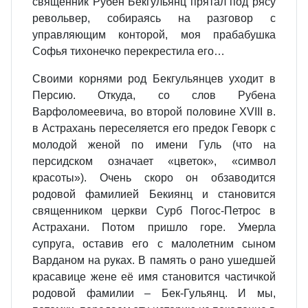
священник Рубен Бекгульянц прятал под рясу
револьвер, собираясь на разговор с
управляющим конторой, моя прабабушка
Софья тихонечко перекрестила его…
Своими корнями род Бекгульянцев уходит в
Персию. Откуда, со слов Рубена
Варфоломеевича, во второй половине XVIII в.
в Астрахань переселяется его предок Геворк с
молодой женой по имени Гуль (что на
персидском означает «цветок», «символ
красоты»). Очень скоро он обзаводится
родовой фамилией Бекиянц и становится
священником церкви Сурб Погос-Петрос в
Астрахани. Потом пришло горе. Умерла
супруга, оставив его с малолетним сыном
Варданом на руках. В память о рано ушедшей
красавице жене её имя становится частичкой
родовой фамилии – Бек-Гульянц. И мы,