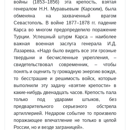
войны (1853–1856) эта крепость, взятая
генералом Н.Н. Муравьевым (Карским), была
обменяна на захваченный врагом
Севастополь. В войне 1877–1878 гг. падение
Карса во многом предопределило поражение
Турции. Успешный штурм Карса – наиболее
важная военная заслуга генерала И.Д.
Лазарева. «Надо было видеть все эти грозные
твердыни и бесчисленные укрепления, –
свидетельствовал современник, – чтобы
понять и оценить ту громадную энергию вождя,
то бесстрашие и решимость войск, которые
выполнили эту задачу «взятие крепости» в
какие-нибудь двенадцать часов. Крепость пала
только под ударами штыков, без
предварительного серьезного обстрела
артиллерией. Недаром событие то произвело
поражающее впечатление не только в целой
России, но и везде заграницей».