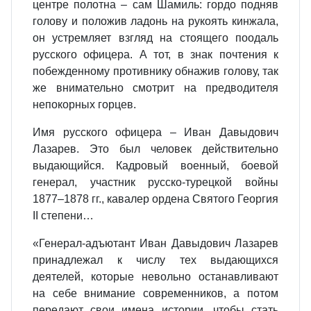
центре полотна – сам Шамиль: гордо подняв
голову и положив ладонь на рукоять кинжала,
он устремляет взгляд на стоящего поодаль
русского офицера. А тот, в знак почтения к
побежденному противнику обнажив голову, так
же внимательно смотрит на предводителя
непокорных горцев.
Имя русского офицера – Иван Давыдович
Лазарев. Это был человек действительно
выдающийся. Кадровый военный, боевой
генерал, участник русско-турецкой войны
1877–1878 гг., кавалер ордена Святого Георгия
II степени…
«Генерал-адъютант Иван Давыдович Лазарев
принадлежал к числу тех выдающихся
деятелей, которые невольно останавливают
на себе внимание современников, а потом
передают свои имена истории, чтобы стать