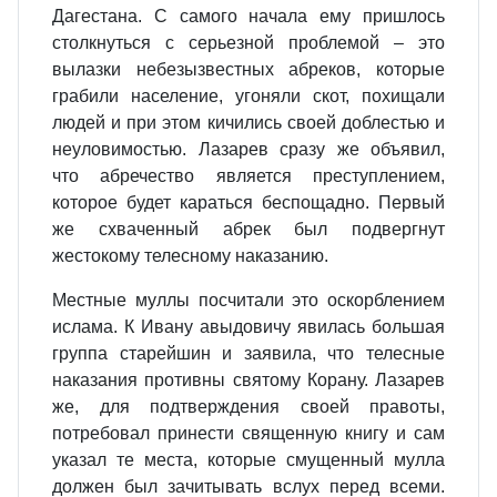
Дагестана. С самого начала ему пришлось
столкнуться с серьезной проблемой – это
вылазки небезызвестных абреков, которые
грабили население, угоняли скот, похищали
людей и при этом кичились своей доблестью и
неуловимостью. Лазарев сразу же объявил,
что абречество является преступлением,
которое будет караться беспощадно. Первый
же схваченный абрек был подвергнут
жестокому телесному наказанию.
Местные муллы посчитали это оскорблением
ислама. К Ивану авыдовичу явилась большая
группа старейшин и заявила, что телесные
наказания противны святому Корану. Лазарев
же, для подтверждения своей правоты,
потребовал принести священную книгу и сам
указал те места, которые смущенный мулла
должен был зачитывать вслух перед всеми.