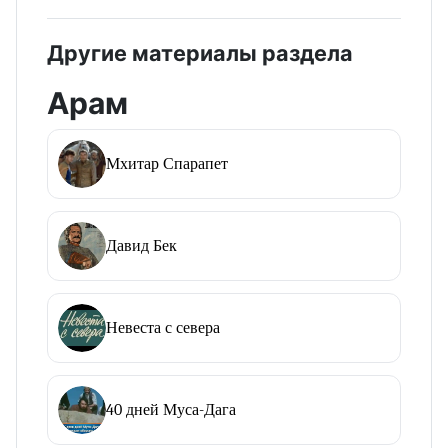
Другие материалы раздела
Арам
Мхитар Спарапет
Давид Бек
Невеста с севера
40 дней Муса-Дага