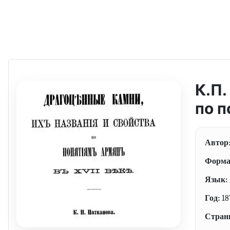
К.П.
по п
Автор
Форма
Язык:
Год:
18
Стран