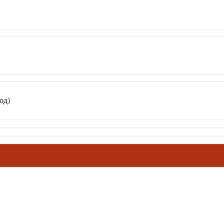
од)
ховное наследие