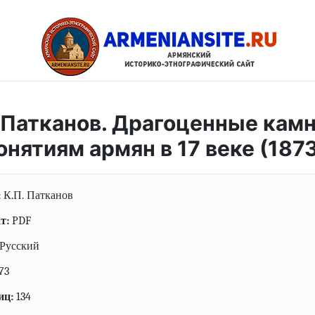
 Патканов. Драгоценные камни
онятиям армян в 17 веке (1873
:
К.П. Патканов
т:
PDF
Русский
73
иц:
134