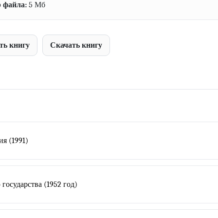
 файла:
5 Мб
ть книгу
Скачать книгу
я (1991)
государства (1952 год)