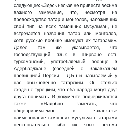
следующее: «Здесь нельзя не привести весьма
важного замечания, что, несмотря на
превосходство татар и монголов, наложивших
свой тип на всех тамошних мусульман, не
встречается названия татар или монголов,
хотя русские вообще именуют их татарами».
Далее там же указывается, что
господствующий язык в Ширване есть
туркоманский, употребляемый вообще в
Адербаэджане (соседней с Закавказьем
провинцией Персии – Д.Б.) и называемый у
нас обыкновенно татарским. Он столько
сходен с турецким, что оба народа могут друг
друга понимать. В документе подчеркивается
также: «Надобно заметить, что
общепринимаемое в Закавказье
наименование тамошних мусульман татарами
неосновательно, ибо их язык весьма