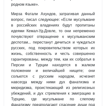
родном языке».
Мирза Фатали Ахундов, затрагивая данный
вопрос, писал следующее: «Если мусульмане
в российских владениях будут пропитаны
идеями Кемал-Уд-Довле, то они непременно
почувствуют отвращение к мусульманским
деспотам... перестанут дичиться и чуждаться
русских, под покровительством которых их
жизнь, собственность и честь совершенно
гарантированы, между тем, как их собратья в
Персии и Турции находятся в жалком
положении и величайшей нищете; они
сольются с русским народом, исчезнет
навсегда между ними дух фанатизма и
мюридизма, проистекающий из религиозных
убеждений, и дух стремления к эмиграцию в
Турцию, где мусульмане по слепому
фанатизму предполагают спасение души под