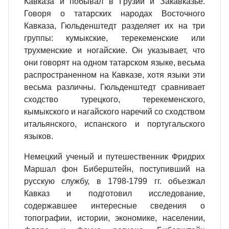
Кавказа и побывал в Грузии и Закавказье.
Говоря о татарских народах Восточного
Кавказа, Гюльденштедт разделяет их на три
группы: кумыкские, терекеменские или
трухменские и ногайские. Он указывает, что
они говорят на одном татарском языке, весьма
распространенном на Кавказе, хотя языки эти
весьма различны. Гюльденштедт сравнивает
сходство турецкого, терекеменского,
кымыкского и нагайского наречий со сходством
итальянского, испанского и португальского
языков.
Немецкий ученый и путешественник Фридрих
Маршал фон Биберштейн, поступивший на
русскую службу, в 1798-1799 гг. объезжал
Кавказ и подготовил исследование,
содержавшее интересные сведения о
топографии, истории, экономике, населении,