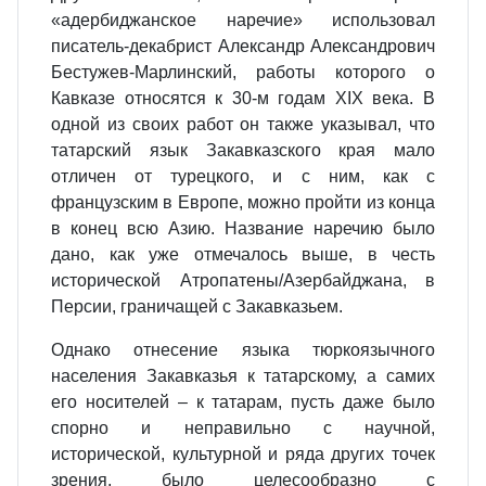
«адербиджанское наречие» использовал
писатель-декабрист Александр Александрович
Бестужев-Марлинский, работы которого о
Кавказе относятся к 30-м годам ХIХ века. В
одной из своих работ он также указывал, что
татарский язык Закавказского края мало
отличен от турецкого, и с ним, как с
французским в Европе, можно пройти из конца
в конец всю Азию. Название наречию было
дано, как уже отмечалось выше, в честь
исторической Атропатены/Азербайджана, в
Персии, граничащей с Закавказьем.
Однако отнесение языка тюркоязычного
населения Закавказья к татарскому, а самих
его носителей – к татарам, пусть даже было
спорно и неправильно с научной,
исторической, культурной и ряда других точек
зрения, было целесообразно с