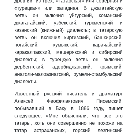
древняя из трех; «татарская» или северная и
«турецкая» или западная. В джагатайскую
ветвь он включил уйгурский, команский
джагатайский, узбекский, туркменский и
казанский (книжный) диалекты; в татарскую
ветвь он включил киргизский, башкирский,
ногайский, кумыкский, карачайский,
каракалпакский, мещерякский и сибирский
диалекты; в турецкую ветвь он включил
дербентский, адербиджанский, крымский,
анатоли-малоазиатский, румели-стамбульский
диалекты.
Известный русский писатель и драматург
Алексей Феофилактович Писемский,
побывавший в Баку в 1886 году, пишет
следующее: «Мне объяснили, что все это
татары, хоть они совершенно не похожи на
татар астраханских, горский лезгинский