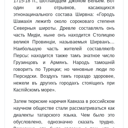
1715-18 гг., шотландцем Джоном Бельем. Вот
один из отрывков, касающихся
этнонацинального состава Ширвна: «Городъ
Шамахія лежитb около сороковаго степеня
Северныя широты. Древле составлялъ онъ
часть Мидіи, ныне онъ находится Столицею
великія Провинціи, называемыя Ширванъ…
Наибольшую часть жителей составляютb
Персы: находится также тамъ знатное число
Грузинцовъ и Армянъ. Народъ тамошній
говоритъ по Турецки; но чиновные люди по
Персидски. Воздухъ тамъ гораздо здоровее,
нежели въ другихъ городахъ стояіщихъ при
Каспійскомъ море».
Затем тюркские наречия Кавказа в российском
научном обществе стали рассматриваться как
диалекты татарского языка. Чем было это
обусловлено, однозначно сказать трудно.