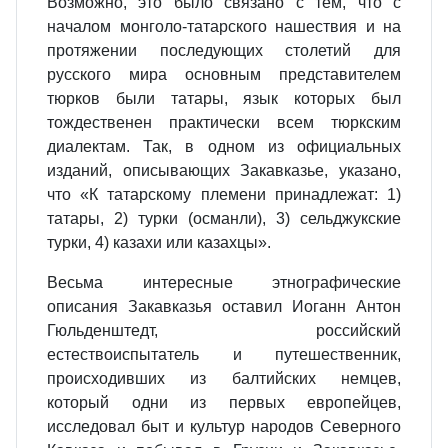
Возможно, это было связано с тем, что с
началом монголо-татарского нашествия и на
протяжении последующих столетий для
русского мира основным представителем
тюрков были татары, язык которых был
тождественен практически всем тюркским
диалектам. Так, в одном из официальных
изданий, описывающих Закавказье, указано,
что «К татарскому племени принадлежат: 1)
татары, 2) турки (османли), 3) сельджукские
турки, 4) казахи или казахцы».
Весьма интересные этнографические
описания Закавказья оставил Иоганн Антон
Гюльденштедт, российский
естествоиспытатель и путешественник,
происходивших из балтийских немцев,
который одни из первых европейцев,
исследовал быт и культур народов Северного