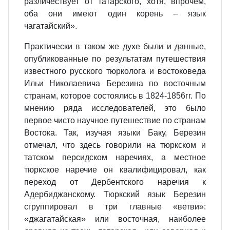
различествует от татарского, хотя, впрочем,
оба они имеют один корень – язык
чагатайский».
Практически в таком же духе были и данные,
опубликованные по результатам путешествия
известного русского тюрколога и востоковеда
Ильи Николаевича Березина по восточным
странам, которое состоялись в 1824-1856гг. По
мнению ряда исследователей, это было
первое чисто научное путешествие по странам
Востока. Так, изучая языки Баку, Березин
отмечал, что здесь говорили на тюркском и
татском персидском наречиях, а местное
тюркское наречие он квалифицировал, как
переход от Дербентского наречия к
Адербиджанскому. Тюркский язык Березин
сгруппировал в три главные «ветви»:
«джагатайская» или восточная, наиболее