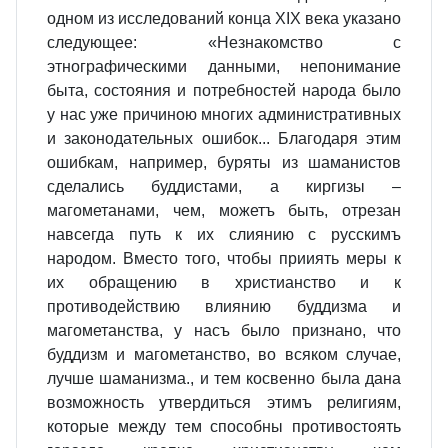
одном из исследований конца ХIХ века указано
следующее: «Незнакомство с
этнографическими данными, непонимание
быта, состояния и потребностей народа было
у нас уже причиною многих административных
и законодательных ошибок... Благодаря этим
ошибкам, например, буряты из шаманистов
сделались буддистами, а киргизы –
магометанами, чем, можетъ быть, отрезан
навсегда путь к их слиянию с русскимъ
народом. Вмeсто того, чтобы прииять меры к
их обращению в христианство и к
противодействию влиянию буддизма и
магометанства, у насъ было признано, что
буддизм и магометанство, во всяком случае,
лучше шаманизма., и тем косвенно была дана
возможность утвердиться этимъ религиям,
которые между тем способны противостоять