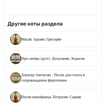
Другие ноты раздела
Масай. Аразян. Григорян
Про сапёра (дуэт). Долуханян. Ходосов
Хачатур Аветисян - Песни для голоса в
сопровождении фортепиано
Песня новобранца. Петросян. Саакян