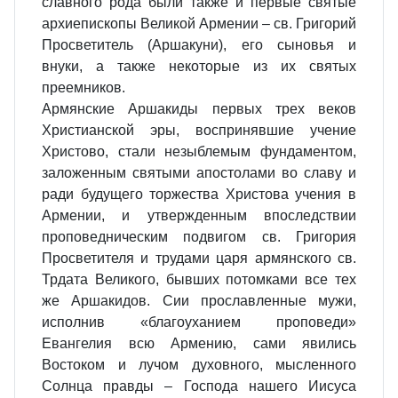
славного рода были также и первые святые
архиепископы Великой Армении – св. Григорий
Просветитель (Аршакуни), его сыновья и
внуки, а также некоторые из их святых
преемников.
Армянские Аршакиды первых трех веков
Христианской эры, воспринявшие учение
Христово, стали незыблемым фундаментом,
заложенным святыми апостолами во славу и
ради будущего торжества Христова учения в
Армении, и утвержденным впоследствии
проповедническим подвигом св. Григория
Просветителя и трудами царя армянского св.
Трдата Великого, бывших потомками все тех
же Аршакидов. Сии прославленные мужи,
исполнив «благоуханием проповеди»
Евангелия всю Армению, сами явились
Востоком и лучом духовного, мысленного
Солнца правды – Господа нашего Иисуса