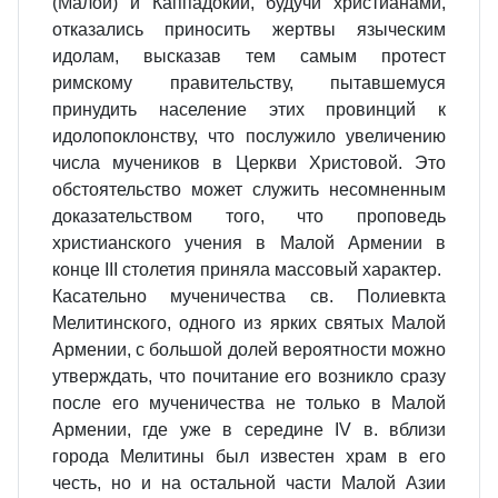
(Малой) и Каппадокии, будучи христианами,
отказались приносить жертвы языческим
идолам, высказав тем самым протест
римскому правительству, пытавшемуся
принудить население этих провинций к
идолопоклонству, что послужило увеличению
числа мучеников в Церкви Христовой. Это
обстоятельство может служить несомненным
доказательством того, что проповедь
христианского учения в Малой Армении в
конце III столетия приняла массовый характер.
Касательно мученичества св. Полиевкта
Мелитинского, одного из ярких святых Малой
Армении, с большой долей вероятности можно
утверждать, что почитание его возникло сразу
после его мученичества не только в Малой
Армении, где уже в середине IV в. вблизи
города Мелитины был известен храм в его
честь, но и на остальной части Малой Азии