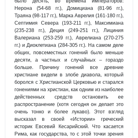
было десять, во времена императоров:
Нерона (54-68 гг.), Домициана (81-96 гг.),
Траяна (98-117 гг.), Марка Аврелия (161-180 гг.),
Септимия Севера (193-211 гг.), Максимиана
(235-238 гг.), Деция (249-251 гг.), Лициния
Валериана (253-259 гг.), Аврелиана (270-275
гг.) и Диоклетиана (284-305 гг.). На самом деле
общих, повсеместных гонений было меньше
десяти, а частных и случайных – гораздо
больше. Причину гонений все древние
христиане видели в злобе диавола, который
боролся с Христианской Церковью и старался
гонениями на христиан, как одним из наиболее
действенных средств остановить ее
распространение (хотя сегодня он делает это
очень тонко и более лукаво). Этот взгляд
высказал в своей «Истории» греческий
историк Евсевий Кесарийский. Что касается
Рима, как государства, то с этой точки зрения