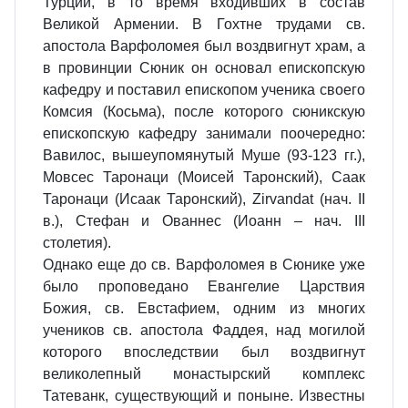
Турции, в то время входивших в состав
Великой Армении. В Гохтне трудами св.
апостола Варфоломея был воздвигнут храм, а
в провинции Сюник он основал епископскую
кафедру и поставил епископом ученика своего
Комсия (Косьма), после которого сюникскую
епископскую кафедру занимали поочередно:
Вавилос, вышеупомянутый Муше (93-123 гг.),
Мовсес Таронаци (Моисей Таронский), Саак
Таронаци (Исаак Таронский), Zirvandat (нач. II
в.), Стефан и Ованнес (Иоанн – нач. III
столетия).
Однако еще до св. Варфоломея в Сюнике уже
было проповедано Евангелие Царствия
Божия, св. Евстафием, одним из многих
учеников св. апостола Фаддея, над могилой
которого впоследствии был воздвигнут
великолепный монастырский комплекс
Татеванк, существующий и поныне. Известны