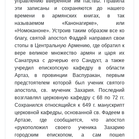
управлению вверенной им паствы. Правила
эти записаны и сохраняются до нашего
времени в армянских книгах, в так
называемом «Канонагирке», или
«Номоканоне». Устроив таким образом все ко
благу, святой апостол Фаддей направил свои
стопы в Центральную Армению, где обратил к
вере великое множество армян и царя их
Санатрука с дочерью его Сандухт, а также
учредил епископскую кафедру в области
Артаз, в провинции Васпуракан, первым
предстоятелем которой был ученик святого
апостола, св. мученик Захария. Последний
возглавлял церковную кафедру с 68 по 72 гг.
Сохранился относящийся к 649 г. манускрипт
церковной кафедры, основанной св. Фадеем в
Артазе, где сообщается, что апостол
«рукоположил своего ученика Захарию
городским епископом, а сам пошел