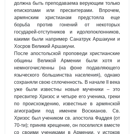
должна быть преподаваема верующим только
епископами или пресвитерами. Впрочем,
армянским христианам предстояла еще
борьба против гонений от некоторых
государей-отступников и идолопоклонников,
какими были например Санатрук Аршакуни и
Хосров Великий Аршакуни.
После апостольской проповеди христианские
общины Великой Армении были хотя и
немногочисленны (на фоне подавляющего
языческого большинства населения), однако
сохраняли свою сплоченность. В начале II века
уже были известны новые мученики – это
пресвитер Хризос и четыре его ученика, греки
по происхождению, известные в армянской
агиографии под именем Воскианов. Св.
Хризос был учеником св. апостола Фаддея (от
70-ти); приняв крещение, он поселился вместе
со своими учениками в Армении, у истоков