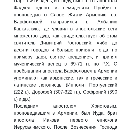
Царствия и здесь, и всюду, вместо св. апостола
Фаддея, одного из семидесяти. Пройдя с
проповедью о Слове Жизни Армению, св.
Варфоломей направился в Албанию
Кавказскую, где уловил в апостольские сети
множество душ, как свидетельствует об этом
святитель Димитрий Ростовский: «ибо до
десяти городов и больше приняли тогда, по
примеру царя, святое крещение», и принял
мученический венец в 69-71 гг. по Р.Х. О
пребывании апостола Варфоломея в Армении
упоминают как армянские, так и греческие и
латинские летописцы (Ипполит Портуенский
(222 г.), Дорофей (307-322 гг.), Софроний (390
г.) и др.).
Последним апостолом Христовым,
проповедавшим в Армении, был Иуда, брат
апостола Иакова, первого епископа
Иерусалимского. После Вознесения Господа