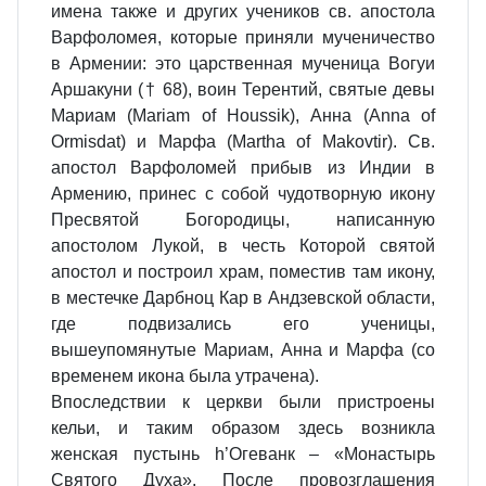
имена также и других учеников св. апостола
Варфоломея, которые приняли мученичество
в Армении: это царственная мученица Вогуи
Аршакуни († 68), воин Терентий, святые девы
Мариам (Mariam of Houssik), Анна (Anna of
Ormisdat) и Марфа (Martha of Makovtir). Св.
апостол Варфоломей прибыв из Индии в
Армению, принес с собой чудотворную икону
Пресвятой Богородицы, написанную
апостолом Лукой, в честь Которой святой
апостол и построил храм, поместив там икону,
в местечке Дарбноц Кар в Андзевской области,
где подвизались его ученицы,
вышеупомянутые Мариам, Анна и Марфа (со
временем икона была утрачена).
Впоследствии к церкви были пристроены
кельи, и таким образом здесь возникла
женская пустынь h’Огеванк – «Монастырь
Святого Духа». После провозглашения