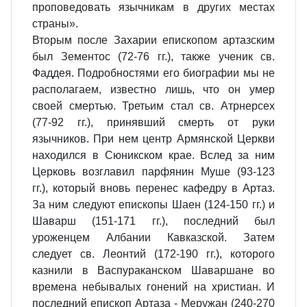
проповедовать язычникам в других местах
страны».
Вторым после Захарии епископом артазским
был Зементос (72-76 гг.), также ученик св.
Фаддея. Подробностями его биографии мы не
располагаем, известно лишь, что он умер
своей смертью. Третьим стал св. Атрнерсех
(77-92 гг.), принявший смерть от руки
язычников. При нем центр Армянской Церкви
находился в Сюникском крае. Вслед за ним
Церковь возглавил парфянин Муше (93-123
гг.), который вновь перенес кафедру в Артаз.
За ним следуют епископы Шаен (124-150 гг.) и
Шаварш (151-171 гг.), последний был
уроженцем Албании Кавказской. Затем
следует св. Леонтий (172-190 гг.), которого
казнили в Васпураканском Шаваршане во
времена небывалых гонений на христиан. И
последний епископ Артаза - Меружан (240-270