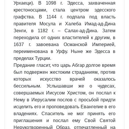
Урхаеци). В 1098 г. Эдесса, захваченная
крестоносцами, стала центром эдесского
графства. В 1144 г. подпала под власть
правителя Мосула и Халеба Имад-ад-Дина
Зенги, в 1182 г. – Салах-ад-Дина. Затем
переходила от одних властителей к другим, в
1637 г. завоевана Османской Империей,
переименована в Урфу. Ныне же Эдесса в
пределах Турции.
Предание гласит, что царь Абгар долгое время
был подвержен жестоким страданиям, против
которых искусство врачей оказалось
беcсильным. Услышавши же о чудесах,
совершаемых Иисусом Христом, он послал к
Нему в Иерусалим послов с просьбой придти
исцелить его и проповедовать Евангелие в его
владениях. Спаситель не мог принять его
приглашения и послал ему Свой Святой
Нерукотворенный Образ, отпечатленный на