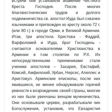
встречи они установили знамение Честного
Креста Господня. После многих
благовестнических трудов и долгого
подвижничества св. апостол Иуда был схвачен
язычниками и пригвожден ко кресту около 72 г.
(или 80 г.) в городе Орми, в Великой Армении.
Итак, три апостола Христова - Фаддей,
Варфоломей и Иуда, брат Господень -
считаются основателями Христианства в
Армении в I-ом столетии по Р.Х. Их
непосредственными преемниками стали
ученики апостолов – Захария, Евстафий,
Комсий, Амфилохий, Урбан, Нерсес, Апеллес и
Аристовул. Армянские епископы, после них
явившиеся, не менее обнаруживали горячей
ревности к возрождению своей страны, многие
из них были увенчаны венцом мученичества.
Они основывали церкви, разрабатывали чин
Богослужения, установив, что Евхаристия