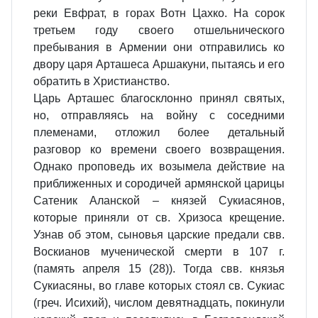
реки Евфрат, в горах Вотн Цахко. На сорок
третьем году своего отшельнического
пребывания в Армении они отправились ко
двору царя Арташеса Аршакуни, пытаясь и его
обратить в Христианство.
Царь Арташес благосклонно принял святых,
но, отправляясь на войну с соседними
племенами, отложил более детальный
разговор ко времени своего возвращения.
Однако проповедь их возымела действие на
приближенных и сородичей армянской царицы
Сатеник Аланской – князей Сукиасянов,
которые приняли от св. Хризоса крещение.
Узнав об этом, сыновья царские предали свв.
Воскианов мученической смерти в 107 г.
(память апреля 15 (28)). Тогда свв. князья
Сукиасяны, во главе которых стоял св. Сукиас
(греч. Исихий), числом девятнадцать, покинули