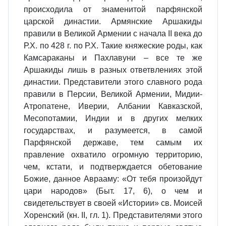
происходила от знаменитой парфянской
царской династии. Армянские Аршакиды
правили в Великой Армении с начала II века до
Р.Х. по 428 г. по Р.Х. Такие княжеские роды, как
Камсараканы и Пахлавуни – все те же
Аршакиды лишь в разных ответвлениях этой
династии. Представители этого славного рода
правили в Персии, Великой Армении, Мидии-
Атропатене, Иверии, Албании Кавказской,
Месопотамии, Индии и в других мелких
государствах, и разумеется, в самой
Парфянской державе, тем самым их
правление охватило огромную территорию,
чем, кстати, и подтверждается обетование
Божие, данное Аврааму: «От тебя произойдут
цари народов» (Быт. 17, 6), о чем и
свидетельствует в своей «Истории» св. Моисей
Хоренский (кн. II, гл. 1). Представителями этого