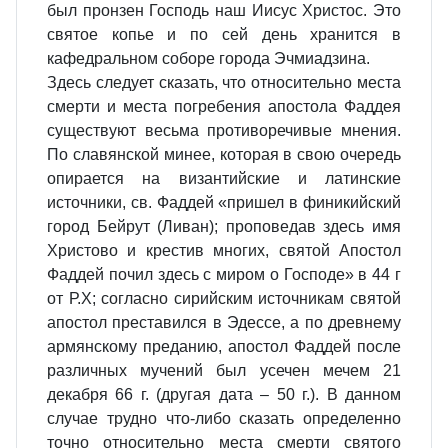
был пронзен Господь наш Иисус Христос. Это
святое копье и по сей день хранится в
кафедральном соборе города Эчмиадзина.
Здесь следует сказать, что относительно места
смерти и места погребения апостола Фаддея
существуют весьма противоречивые мнения.
По славянской минее, которая в свою очередь
опирается на византийские и латинские
источники, св. Фаддей «пришел в финикийский
город Бейрут (Ливан); проповедав здесь имя
Христово и крестив многих, святой Апостол
Фаддей почил здесь с миром о Господе» в 44 г
от Р.Х; согласно сирийским источникам святой
апостол преставился в Эдессе, а по древнему
армянскому преданию, апостол Фаддей после
различных мучений был усечен мечем 21
декабря 66 г. (другая дата – 50 г.). В данном
случае трудно что-либо сказать определенно
точно относительно места смерти святого