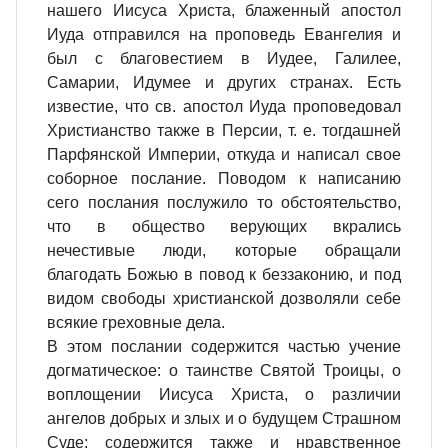
нашего Иисуса Христа, блаженный апостол
Иуда отправился на проповедь Евангелия и
был с благовестием в Иудее, Галилее,
Самарии, Идумее и других странах. Есть
известие, что св. апостол Иуда проповедовал
Христианство также в Персии, т. е. тогдашней
Парфянской Империи, откуда и написал свое
соборное послание. Поводом к написанию
сего послания послужило то обстоятельство,
что в общество верующих вкрались
нечестивые люди, которые обращали
благодать Божью в повод к беззаконию, и под
видом свободы христианской дозволяли себе
всякие греховные дела.
В этом послании содержится частью учение
догматическое: о таинстве Святой Троицы, о
воплощении Иисуса Христа, о различии
ангелов добрых и злых и о будущем Страшном
Суде; содержится также и нравственное