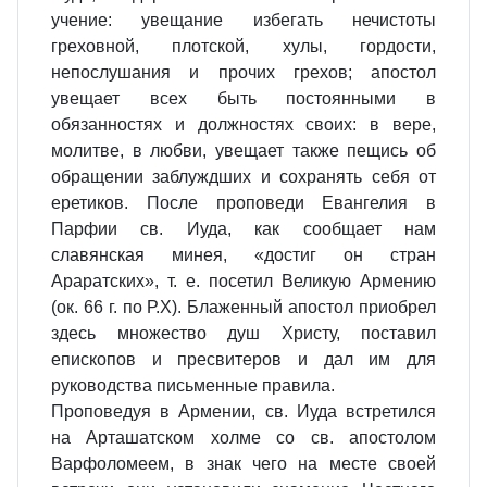
учение: увещание избегать нечистоты
греховной, плотской, хулы, гордости,
непослушания и прочих грехов; апостол
увещает всех быть постоянными в
обязанностях и должностях своих: в вере,
молитве, в любви, увещает также пещись об
обращении заблуждших и сохранять себя от
еретиков. После проповеди Евангелия в
Парфии св. Иуда, как сообщает нам
славянская минея, «достиг он стран
Араратских», т. е. посетил Великую Армению
(ок. 66 г. по Р.Х). Блаженный апостол приобрел
здесь множество душ Христу, поставил
епископов и пресвитеров и дал им для
руководства письменные правила.
Проповедуя в Армении, св. Иуда встретился
на Арташатском холме со св. апостолом
Варфоломеем, в знак чего на месте своей