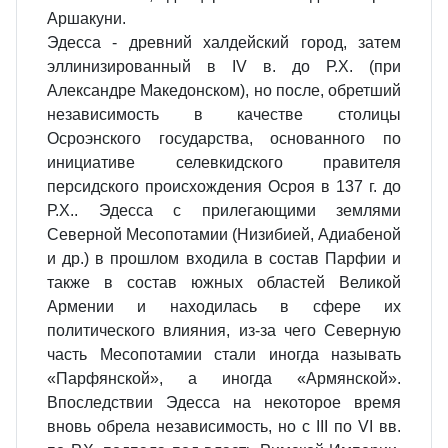
Аршакуни.
Эдесса - древний халдейский город, затем
эллинизированный в IV в. до Р.Х. (при
Александре Македонском), но после, обретший
независимость в качестве столицы
Осроэнского государства, основанного по
инициативе селевкидского правителя
персидского происхождения Осроя в 137 г. до
Р.Х.. Эдесса с прилегающими землями
Северной Месопотамии (Низибией, Адиабеной
и др.) в прошлом входила в состав Парфии и
также в состав южных областей Великой
Армении и находилась в сфере их
политического влияния, из-за чего Северную
часть Месопотамии стали иногда называть
«Парфянской», а иногда «Армянской».
Впоследствии Эдесса на некоторое время
вновь обрела независимость, но с III по VI вв.