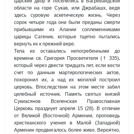
царский двор и поселились в Багревандской
области на горе Сукав, или Джрабашх, ведя
здесь суровую аскетическую жизнь. Через
сорок четыре года они были преданы смерти
прибывшими из Алании соплеменниками
царицы Сатеник, которые тщетно пытались
вернуть их к прежней вере.
Тела их оставались непогребенными до
времени св. Григория Просветителя († 335),
который через двести тридцать лет, если вести
счет по данным мартирологических актов,
похоронил их, а над их могилой построил
церковь. Впоследствии на этом месте забил
целебный источник. Память святых князей
Сукиасянов Вселенская Православная
Церковь празднует апреля 15 (28). В отличие
от Великой (Восточной) Армении, проповедь
христианского учения в Малой (Западной)
Армении продвигалось более живо. Вероятно,