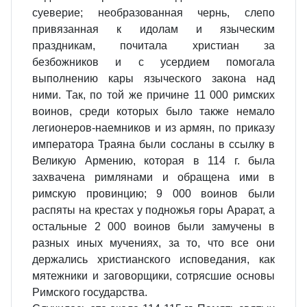
суеверие; необразованная чернь, слепо
привязанная к идолам и языческим
праздникам, почитала христиан за
безбожников и с усердием помогала
выполнению кары языческого закона над
ними. Так, по той же причине 11 000 римских
воинов, среди которых было также немало
легионеров-наемников и из армян, по приказу
императора Траяна были сосланы в ссылку в
Великую Армению, которая в 114 г. была
захвачена римлянами и обращена ими в
римскую провинцию; 9 000 воинов были
распяты на крестах у подножья горы Арарат, а
остальные 2 000 воинов были замучены в
разных иных мучениях, за то, что все они
держались христианского исповедания, как
мятежники и заговорщики, сотрясшие основы
Римского государства.