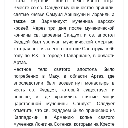
стала жертвой своего нечестивого отца.
Вместе со св. Сандухт мученичество приняли:
святые князья Самуил Аршакуни и Израиль, а
также св. Зармандухт, мученица царских
кровей. Через три дня после мученической
кончины св. царевны Сандухт, и св. апостол
Фаддей был увенчан мученической смертью,
которая постигла его от того же Санатрука в 66
году по Р.Х., в городе Шаваршане, в области
Артаз.
Честное тело святого апостола было
погребенно в Маку, в области Артаз, где
впоследствии был воздвигнут монастырь в
честь св. Фаддея, который существует и
поныне, и где хранились святые мощи
царственной мученицы Сандухт. Следует
отметить, что св. Фаддеем было принесено из
Каппадокии в Армению копье святого
мученика Лонгина Сотника, которым на Кресте