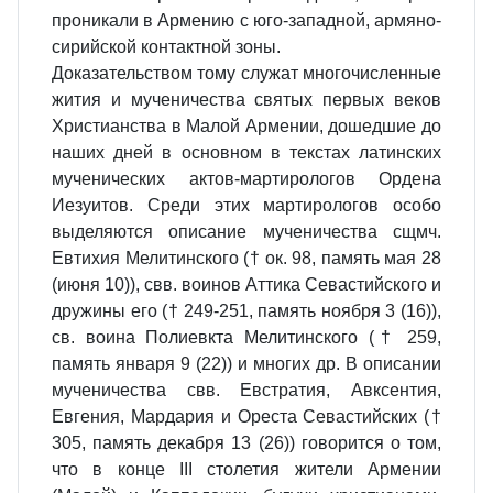
проникали в Армению с юго-западной, армяно-
сирийской контактной зоны.
Доказательством тому служат многочисленные
жития и мученичества святых первых веков
Христианства в Малой Армении, дошедшие до
наших дней в основном в текстах латинских
мученических актов-мартирологов Ордена
Иезуитов. Среди этих мартирологов особо
выделяются описание мученичества сщмч.
Евтихия Мелитинского († ок. 98, память мая 28
(июня 10)), свв. воинов Аттика Севастийского и
дружины его († 249-251, память ноября 3 (16)),
св. воина Полиевкта Мелитинского († 259,
память января 9 (22)) и многих др. В описании
мученичества свв. Евстратия, Авксентия,
Евгения, Мардария и Ореста Севастийских (†
305, память декабря 13 (26)) говорится о том,
что в конце III столетия жители Армении