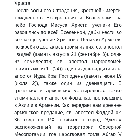
Христа.
После вольного Страдания, Крестной Смерти,
тридневного Воскресения и Вознесения на
небо Господа Иисуса Христа, ученики Его
разошлись по всей Вселенной, дабы нести во
все концы учение Христово. Великая Армения
по жребию досталась троим из них: св. апостол
Фаддей (память августа 21 (сентября 3)), один
из семидесяти; св. апостол Варфоломей
(память июня 11 (24)), один из двенадцати и св.
апостол Иуда, брат Господень (память июня 19
(июля 2)), также один из двенадцати. В
греческих и армянских мартирологах также
упоминается и апостол Фома, как проповедник
в Азии и в Армении. Как передает нам древнее
армянское предание, св. апостол Фаддей ок.
36 года по Р.Х. прибыл в город Эдессу,
расположенный на территории Северной
Месопотамии, где царствовал тогда Абгар V