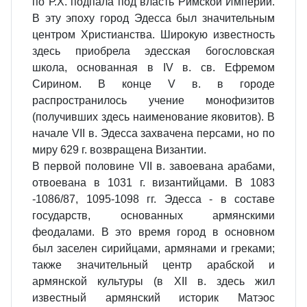
по Р.Х. подпала под власть Римской Империи.
В эту эпоху город Эдесса был значительным
центром Христианства. Широкую известность
здесь приобрела эдесская богословская
школа, основанная в IV в. св. Ефремом
Сирином. В конце V в. в городе
распространилось учение монофизитов
(получивших здесь наименование яковитов). В
начале VII в. Эдесса захвачена персами, но по
миру 629 г. возвращена Византии.
В первой половине VII в. завоевана арабами,
отвоевана в 1031 г. византийцами. В 1083
-1086/87, 1095-1098 гг. Эдесса - в составе
государств, основанных армянскими
феодалами. В это время город в основном
был заселен сирийцами, армянами и греками;
также значительный центр арабской и
армянской культуры (в XII в. здесь жил
известный армянский историк Матэос