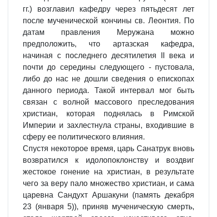
гг.) возглавил кафедру через пятьдесят лет
после мученической кончины св. Леонтия. По
датам правления Меружана можно
предположить, что артазская кафедра,
начиная с последнего десятилетия II века и
почти до середины следующего - пустовала,
либо до нас не дошли сведения о епископах
данного периода. Такой интервал мог быть
связан с волной массового преследования
христиан, которая поднялась в Римской
Империи и захлестнула страны, входившие в
сферу ее политического влияния.
Спустя некоторое время, царь Санатрук вновь
возвратился к идолопоклонству и воздвиг
жестокое гонение на христиан, в результате
чего за веру пало множество христиан, и сама
царевна Сандухт Аршакуни (память декабря
23 (января 5)), приняв мученическую смерть,