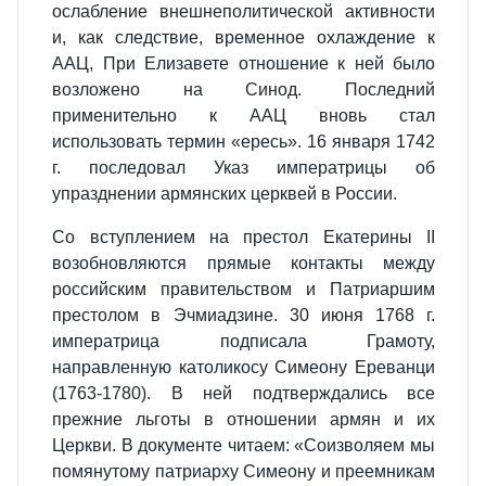
ослабление внешнеполитической активности
и, как следствие, временное охлаждение к
ААЦ, При Елизавете отношение к ней было
возложено на Синод. Последний
применительно к ААЦ вновь стал
использовать термин «ересь». 16 января 1742
г. последовал Указ императрицы об
упразднении армянских церквей в России.
Со вступлением на престол Екатерины II
возобновляются прямые контакты между
российским правительством и Патриаршим
престолом в Эчмиадзине. 30 июня 1768 г.
императрица подписала Грамоту,
направленную католикосу Симеону Ереванци
(1763-1780). В ней подтверждались все
прежние льготы в отношении армян и их
Церкви. В документе читаем: «Соизволяем мы
помянутому патриарху Симеону и преемникам