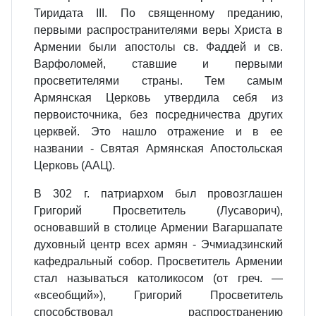
Тиридата III. По священному преданию,
первыми распространителями веры Христа в
Армении были апостолы св. Фаддей и св.
Варфоломей, ставшие и первыми
просветителями страны. Тем самым
Армянская Церковь утвердила себя из
первоисточника, без посредничества других
церквей. Это нашло отражение и в ее
названии - Святая Армянская Апостольская
Церковь (ААЦ).
В 302 г. патриархом был провозглашен
Григорий Просветитель (Лусаворич),
основавший в столице Армении Вагаршапате
духовный центр всех армян - Эчмиадзинский
кафедральный собор. Просветитель Армении
стал называться католикосом (от греч. —
«всеобщий»), Григорий Просветитель
способствовал распространению