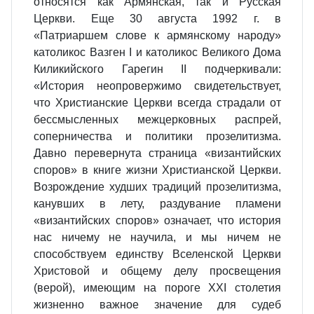
относятся как Армянская, так и Русская
Церкви. Еще 30 августа 1992 г. в
«Патриаршем слове к армянскому народу»
католикос Вазген I и католикос Великого Дома
Киликийского Гарегин II подчеркивали:
«История неопровержимо свидетельствует,
что Христианские Церкви всегда страдали от
бессмысленных межцерковных распрей,
соперничества и политики прозелитизма.
Давно перевернута страница «византийских
споров» в книге жизни Христианской Церкви.
Возрождение худших традиций прозелитизма,
канувших в лету, раздувание пламени
«византийских споров» означает, что история
нас ничему не научила, и мы ничем не
способствуем единству Вселенской Церкви
Христовой и общему делу просвещения
(верой), имеющим на пороге XXI столетия
жизненно важное значение для судеб