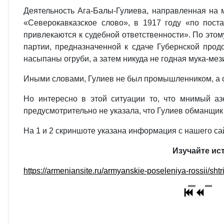
Деятельность Ага-Балы-Гулиева, направленная на 
«Северокавказское слово», в 1917 году «по пост
привлекаются к судебной ответственности». По этом
партии, предназначенной к сдаче Губернской прод
насыпаны огруби, а затем никуда не годная мука-мез
Иными словами, Гулиев не был промышленником, а 
Но интересно в этой ситуации то, что мнимый аз
предусмотрительно не указала, что Гулиев обманщик
На 1 и 2 скриншоте указана информация с нашего сай
Изучайте ис
https://armeniansite.ru/armyanskie-poseleniya-rossii/sh