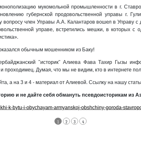
монополизацию мукомольной промышленности в г. Ставро
ановлению губернской продовольственной управы г. Гу
у вопросу член Управы А.А. Калантаров вошел в Управу с 
овольственной управе, встретились мешки, в которых с 
истика».
оказался обычным мошенником из Баку!
ербайджанский "историк" Алиева Фава Тахир Гызы инфо
 и проходимец. Думая, что мы не видим, кто в интернете п
та, а на 3 и 4 - материал от Алиевой. Ссылку на нашу стат
торию и не дайте себя обмануть псевдоисторикам из А
trikhi-k-bytu-i-obychayam-armyanskoj-obshchiny-goroda-stavrop
1
2
3
4