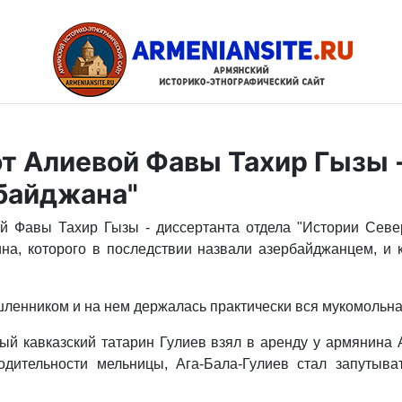
т Алиевой Фавы Тахир Гызы -
байджана"
й Фавы Тахир Гызы - диссертанта отдела "Истории Север
рина, которого в последствии назвали азербайджанцем, 
шленником и на нем держалась практически вся мукомольн
нный кавказский татарин Гулиев взял в аренду у армянина
одительности мельницы, Ага-Бала-Гулиев стал запутыва