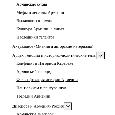
Армянская кухня
Мифы и легенды Армении
Выдающиеся армяне
Культура Армении в лицах
Наследники талантов
Актуальное (Мнения и авторские материалы)
Подроб
Арцах, геноцид и историко-политические темы
Конфликт в Нагорном Карабахе
Армянский геноцид
Фальсификация истории Армении
Пантюркизм и пантуранизм
Трагедии Армении
Подробнее: Диаспора и 
Диаспора и Армения/Россия
Армянские диаспоры