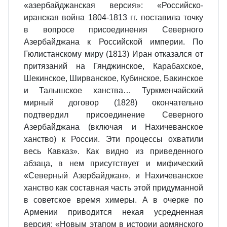
«азербайджанская версия»: «Российско-
иранская война 1804-1813 гг. поставила точку
в вопросе присоединения Северного
Азербайджана к Российской империи. По
Гюлистанскому миру (1813) Иран отказался от
притязаний на Гянджинское, Карабахское,
Шекинское, Ширванское, Кубинское, Бакинское
и Талышское ханства… Туркменчайский
мирный договор (1828) окончательно
подтвердил присоединение Северного
Азербайджана (включая и Нахичеванское
ханство) к России. Эти процессы охватили
весь Кавказ». Как видно из приведенного
абзаца, в нем присутствует и мифический
«Северный Азербайджан», и Нахичеванское
ханство как составная часть этой придуманной
в советское время химеры. А в очерке по
Армении приводится некая усредненная
версия: «Новым этапом в истории армянского