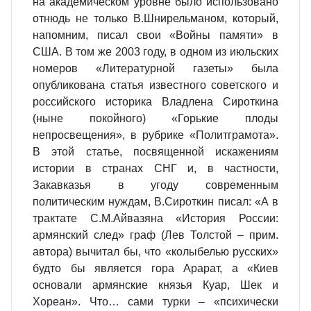
на академическом уровне было использовано
отнюдь не только В.Шнирельманом, который,
напомним, писал свои «Войны памяти» в
США. В том же 2003 году, в одном из июльских
номеров «Литературной газеты» была
опубликована статья известного советского и
российского историка Владлена Сироткина
(ныне покойного) «Горькие плоды
непросвещения», в рубрике «Политграмота».
В этой статье, посвященной искажениям
истории в странах СНГ и, в частности,
Закавказья в угоду современным
политическим нуждам, В.Сироткин писал: «А в
трактате С.М.Айвазяна «История России:
армянский след» граф (Лев Толстой – прим.
автора) вычитал бы, что «колыбелью русских»
будто бы является гора Арарат, а «Киев
основали армянские князья Куар, Шек и
Хореан». Что… сами турки – «психически