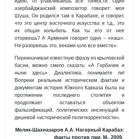
идею, то улавливаешь все тонкости. Один
азербайджанский композитор говорит: моя
Шуша. Он родился там в Карабахе, и говорит,
что это центр восточного искусства и т.д., это
их общая колыбель. Как ты его от нее
оторвешь? А Армения говорит одно – «наш».
Не разорвешь это, веками шло все вместе».
Переиначивая известную фразу из крыловской
басни, можно смело сказать: «А Горбачев и
ныне здесь». Диалектика, понимаете ли!
Вопреки реальным историческим фактам и
документам история Южного Кавказа была на
протяжении последнего столетия и
продолжает оставаться объектом
фальсификаций, политических инсинуаций и
дешевой «исторической политкорректности».
Мелик-Шахназаров А.А. Нагорный Карабах:
факты против лжи. М., 2009.