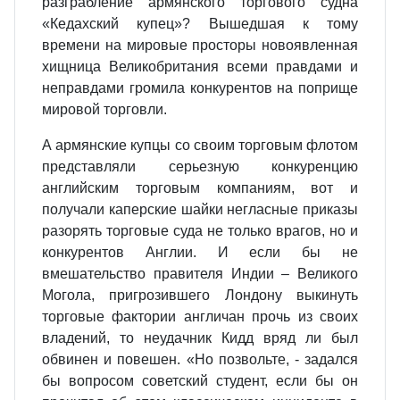
разграбление армянского торгового судна
«Кедахский купец»? Вышедшая к тому
времени на мировые просторы новоявленная
хищница Великобритания всеми правдами и
неправдами громила конкурентов на поприще
мировой торговли.
А армянские купцы со своим торговым флотом
представляли серьезную конкуренцию
английским торговым компаниям, вот и
получали каперские шайки негласные приказы
разорять торговые суда не только врагов, но и
конкурентов Англии. И если бы не
вмешательство правителя Индии – Великого
Могола, пригрозившего Лондону выкинуть
торговые фактории англичан прочь из своих
владений, то неудачник Кидд вряд ли был
обвинен и повешен. «Но позвольте, - задался
бы вопросом советский студент, если бы он