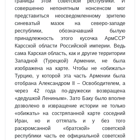
границы этой советской республики. И
совершенно непонятным нонсенсом мог
представиться неосведомленному зрителю
синеватый мазок на северо-западе
республики, обозначавший былую
принадлежность этого кусочка АрмССР
Карсской области Российской империи. Ведь
сама Карская область, как и другие территории
Западной (Турецкой) Армении, не была
изображена на карте. Чтобы не «обижать»
Турцию, у которой эта часть Армении была
отобрана Александром II – Освободителем, а
через 42 года по-дружески возвращена
«дедушкой Лениным». Зато Баку было вполне
дозволено в извращение истории не только
«обижать» на состряпанной карте соседний
Иран, но и оттяпать и у без того
раскромсанной «братской» советской
республики часть ее официальной советской