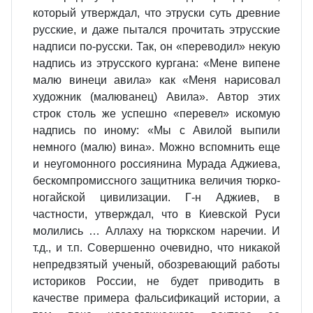
который утверждал, что этруски суть древние
русские, и даже пытался прочитать этрусские
надписи по-русски. Так, он «переводил» некую
надпись из этрусского кургана: «Мене випене
малю винеци авила» как «Меня нарисовал
художник (малюванец) Авила». Автор этих
строк столь же успешно «перевел» искомую
надпись по иному: «Мы с Авилой выпили
немного (малю) вина». Можно вспомнить еще
и неугомонного россиянина Мурада Аджиева,
бескомпромиссного защитника величия тюрко-
ногайской цивилизации. Г-н Аджиев, в
частности, утверждал, что в Киевской Руси
молились … Аллаху на тюркском наречии. И
т.д., и т.п. Совершенно очевидно, что никакой
непредвзятый ученый, обозревающий работы
историков России, не будет приводить в
качестве примера фальсификаций истории, а