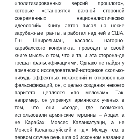
«политизированных версий прошлого»,
которые «становятся важной стороной
современных националистических
идеологий». Книгу автор писал на некие
зарубежные гранты, а работал над ней в США.
Г-н Шнирельман, касаясь нагорно-
карабахского конфликта, проводит в своей
книге мысль о том, что и та, и эта сторона-де
грешат фальсификациями. Однако не найдя у
армянских исследователей-историков сколько-
нибудь эффектных искажений и откровенных
фальсификаций, он, с целью создания некоего
паритета, цеплялся «по мелочам». Так,
например, он упрекнул армянских ученых в
том, что они «везде, где возможно,
использовали армянские термины – Арцах, а
не Карабах; Мовсес Каланкатуаци, а не
Моисей Каланкатуйский и т.д.». Между тем, в
первом случае речь шла об исконном названии