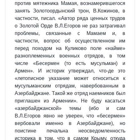
против мятежника Мамая, вознамерившегося
занять Золотоордынский трон, В.Кожинов, в
частности, писал. «Автор ряда ценных трудов
о Золотой Орде В.Л.Егоров не раз затрагивал
проблемы, связанные с Мамаем и, в
частности, вопрос об осуществленном им
перед походом на Куликово поле «найме»
разноплеменных военных отрядов, в том
числе «Бесермен (то есть мусульман) и
Армен». И историк утверждал, что-де это
«летописное указание может относиться к
мусульманским отрядам, навербованным в
Азербайджане. Такой же отряд наемников был
приглашен из Армении». Не буду касаться
«азербайджанской» темы (ибо и сам
В.Л.Егоров явно не уверен, что «бесермен»
вербовали именно в Азербайджане), но
поистине печальна неосведомленность
историка в том, что в самом Крыму, откуда