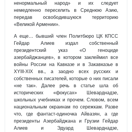
ненормальный народ» и их следует
немедленно переселить в Среднюю Азию,
передав освободившуюся территорию
«Великой Армении».
А еще… бывший член Политбюро ЦК КПСС
Гейдар Алиев издал собственный
президентский указ «О геноциде
азербайджанцев», в котором заклеймил все
войны России на Кавказе и в Закавказье в
XYIII-XIX вв., а заодно всех русских и
собственных писателей, которые о них писали
«не так». Далее речь в статье шла об
исторических «фокусах» Шеварднадзе,
школьных учебниках и прочем. Словом, всем
национальным окраинам по сережкам. Разве
что, где фантаст-одиночка Айвазян, а где
президенты Азербайджана и Грузии Гейдар
Алиев и Эдуард Шеварднадзе,