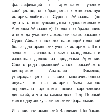
фальсификаций в армянском ученом
сообществе, он обращается к «творчеству»
историка-любителя Сурена Айвазяна (не
путать с вышеупомянутым однофамильцем
Арменом Айвазяном). Геолог по образованию
и некогда участник археологических раскопок
Сурен Айвазян является настоящей головной
болью для армянских ученых-историков. Этот
человек - личность весьма скандальная и
известная далеко за пределами Армении.
Своего рода армянский аналог российского
«историка» Анатолия Фоменко,
утверждающего в своих многочисленных
опусах, что вся история была заново
переписана адептами неких королевских
династий, и что на самом деле Петр Первый
жил в одну эпоху с египетскими фараонами.
И в придачу армянский Владимир Щербаков,