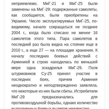
неприемлемо. МиГ-21 и МиГ-25 были
заменены на МиГ-29: подержан­ные самолеты,
как сообщается, были приобретены на
Украине. Число эксплуа­тируемых МиГ-25, по-
видимому, начало сокращаться не позднее
2004 г., когда было списано не менее 16
самолетов этого типа. Пара самолетов в
последний раз была видна на стоянке еще в
2010 г., а еще 27 — на площадке хранения. К
началу последних боевых действий с
Арменией в строю находилась по мень­шей
мере одна эскадрилья МиГ-29. Полк
штурмовиков Су-25 принял участие в
последних боях, причем Армения
неоднократно и неподтвержденно заявляла,
что некоторые из них были сбиты. Истребители
МиГ-29 предназначались для
противовоздушной борьбы, однако количество
выполненных боевых вылетов неизвестно.