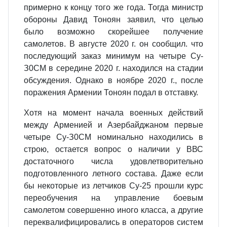
примерно к концу того же года. Тогда министр
обороны Давид Тоноян заявил, что целью
было возможно скорейшее получение
самолетов. В августе 2020 г. он сооб­щил. что
последующий заказ минимум на четыре Су-
З0СМ в середине 2020 г. находился на стадии
обсуждения. Однако в ноябре 2020 г., после
поражения Армении Тоноян подал в отставку.
Хотя на момент начала военных действий
между Арменией и Азер­байджаном первые
четыре Су-З0СМ номинально находились в
строю, остает­ся вопрос о наличии у ВВС
достаточного числа удовлетворительно
подготов­ленного летного состава. Даже если
бы некоторые из летчиков Су-25 прошли курс
переобучения на управление боевым
самолетом совершенно иного клас­са, а другие
переквалифицировались в операторов систем