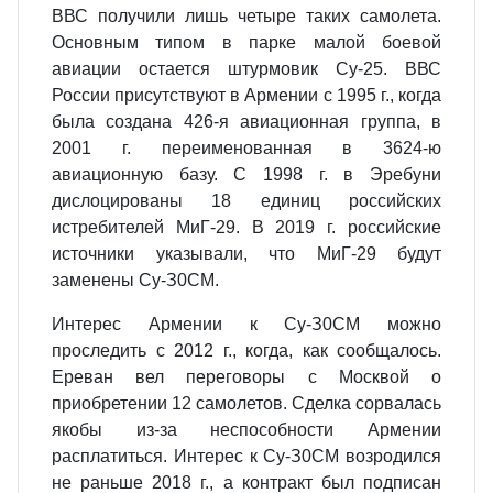
ВВС получили лишь четыре таких самолета.
Основным типом в парке малой боевой
авиации остается штурмовик Су-25. ВВС
России присутствуют в Армении с 1995 г., ког­да
была создана 426-я авиационная группа, в
2001 г. переименованная в 3624-ю
авиационную базу. С 1998 г. в Эребуни
дислоцированы 18 единиц российских
истребителей МиГ-29. В 2019 г. российские
источники указывали, что МиГ-29 будут
заменены Су-З0СМ.
Интерес Армении к Су-З0СМ можно
проследить с 2012 г., когда, как со­общалось.
Ереван вел переговоры с Москвой о
приобретении 12 самолетов. Сделка сорвалась
якобы из-за неспособности Армении
расплатиться. Интерес к Су-З0СМ возродился
не раньше 2018 г., а контракт был подписан