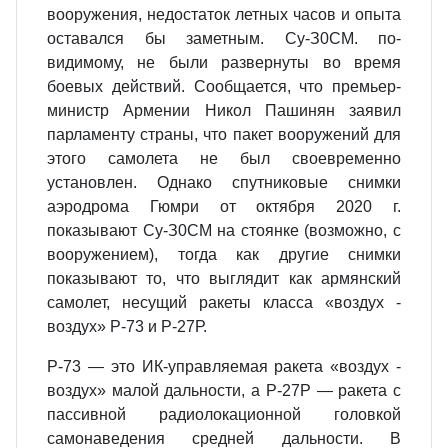
вооружения, недо­статок летных часов и опыта
оставался бы заметным. Су-З0СМ. по-
видимому, не были развернуты во время
боевых действий. Сообщается, что премьер-
ми­нистр Армении Никол Пашинян заявил
парламенту страны, что пакет вооруже­ний для
этого самолета не был своевременно
установлен. Однако спутниковые снимки
аэродрома Гюмри от октября 2020 г.
показывают Су-З0СМ на стоянке (возможно, с
вооружением), тогда как другие снимки
показывают то, что вы­глядит как армянский
самолет, несущий ракеты класса «воздух -
воздух» Р-73 и Р-27Р.
Р-73 — это ИК-управляемая ракета «воздух -
воздух» малой дальности, а Р-27Р — ракета с
пассивной радиолокационной головкой
самонаведения сред­ней дальности. В