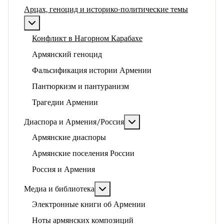
Арцах, геноцид и историко-политические темы
Подробнее: Арцах, геноцид и историко-политические
Конфликт в Нагорном Карабахе
Армянский геноцид
Фальсификация истории Армении
Пантюркизм и пантуранизм
Трагедии Армении
Подробнее: Диаспора и 
Диаспора и Армения/Россия
Армянские диаспоры
Армянские поселения России
Россия и Армения
Подробнее: Медиа и библиотека
Медиа и библиотека
Электронные книги об Армении
Ноты армянских композиций