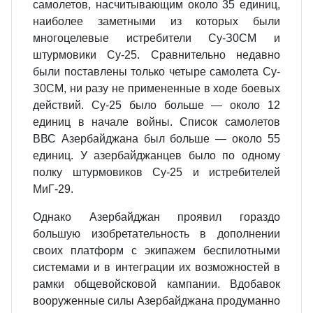
само­летов, насчитывающим около 35 единиц,
наиболее заметными из которых были
многоцелевые истребители Су-З0СМ и
штурмовики Су-25. Сравнительно недав­но
были поставлены только четыре самолета Су-
З0СМ, ни разу не примененные в ходе боевых
действий. Су-25 было больше — около 12
единиц в начале войны. Список самолетов
ВВС Азербайджана был больше — около 55
единиц. У азер­байджанцев было по одному
полку штурмовиков Су-25 и истребителей
МиГ-29.
Однако Азербайджан проявил гораздо
большую изобретательность в допол­нении
своих платформ с экипажем беспилотными
системами и в интеграции их возможностей в
рамки общевойсковой кампании. Вдобавок
вооруженные силы Азербайджана продуманно