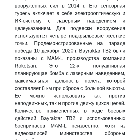
вооруженных сил в 2014 г. Его сенсорная
турель включает в себя электрооптическую и
ИК-систему с лазерным наведением и
целеуказа­нием. Для подвески вооружения
используются четыре подкрыльевые жесткие
точки. Продемонстрированные на параде
победы 10 декабря 2020 г. Bayraktar ТВ2 были
показаны с МAM-L производства компании
Roketsan. Это 22-кг полуактивная
планирующая бомба с лазерным наведением,
максимальная даль­ность полета которой
составляет 8 км при сбросе с большой высоты.
Ее мож­но использовать как против
неподвижных, так и против движущихся целей.
Количество примененных в ходе боевых
действий Bayraktar ТВ2 и использо­ванных
боеприпасов MAM-L неизвестно, хотя из
видеозаписей министерства обороны