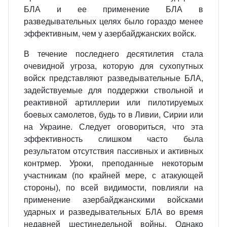
БЛА и ее применение БЛА в
разведывательных целях было гораздо менее
эффектив­ным, чем у азербайджанских войск.
В течение последнего десятилетия стала
очевидной угроза, которую для сухопутных
войск представляют разведывательные БЛА,
задействуемые для поддержки ствольной и
реактивной артиллерии или пилотируемых
боевых са­молетов, будь то в Ливии, Сирии или
на Украине. Следует оговориться, что эта
эффективность слишком часто была
результатом отсутствия пассивных и ак­тивных
контрмер. Уроки, преподанные некоторым
участникам (по крайней ме­ре, с атакующей
стороны), по всей видимости, повлияли на
применение азер­байджанскими войсками
ударных и разведывательных БЛА во время
недавней шестинедельной войны. Однако