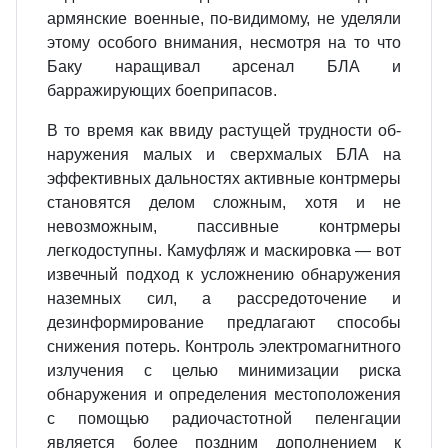
армянские военные, по-видимому, не уделя­ли
этому особого внимания, несмотря на то что
Баку наращивал арсенал БЛА и
барражирующих боеприпасов.
В то время как ввиду растущей трудности об­
наружения малых и сверхмалых БЛА на
эффективных дальностях активные контрмеры
становятся делом сложным, хотя и не
невозможным, пассивные контрмеры
легкодоступны. Камуфляж и маскировка — вот
извечный подход к усложнению обнаружения
наземных сил, а рассредоточение и
дезинформи­рование предлагают способы
снижения потерь. Контроль электромагнитного
излучения с целью минимизации риска
обнаружения и определения местопо­ложения
с помощью радиочастотной пеленгации
является более поздним до­полнением к