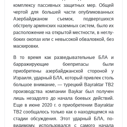
комплексу пассивных защитных мер. Общей
чертой для большей части опубликованных
Азербайджаном съемок, подвергшихся
обстрелу армян­ских наземных систем, было их
расположение на открытой местности, в неглу­
боких окопах или с невысокой обваловкой, без
маскировки.
В то время как разведывательные БЛА и
барражирующие боеприпасы бы­ли
приобретены азербайджанской стороной у
Израиля, ударный БЛА, кото­рый привлек столь
большое внимание, — турецкий Bayraktar ТВ2
производства компании Baykar был получен
лишь незадолго до начала боевых действий.
Еще в июне 2020 г. о приобретении Bayraktar
ТВ2 сообщалось только как о находя­щемся на
стадии обсуждения. Этот ударный БЛА, по-
видимому, использовался с самого начала