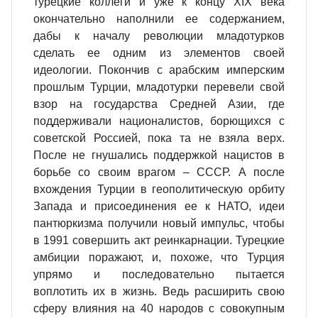
турецкие коллеги и уже к концу XIX века
окончательно наполнили ее содержанием,
дабы к началу революции младотурков
сделать ее одним из элементов своей
идеологии. Покончив с арабским имперским
прошлым Турции, младотурки перевели свой
взор на государства Средней Азии, где
поддерживали националистов, борющихся с
советской Россией, пока та не взяла верх.
После не гнушались поддержкой нацистов в
борьбе со своим врагом – СССР. А после
вхождения Турции в геополитическую орбиту
Запада и присоединения ее к НАТО, идеи
пантюркизма получили новый импульс, чтобы
в 1991 совершить акт реинкарнации. Турецкие
амбиции поражают, и, похоже, что Турция
упрямо и последовательно пытается
воплотить их в жизнь. Ведь расширить свою
сферу влияния на 40 народов с совокупным