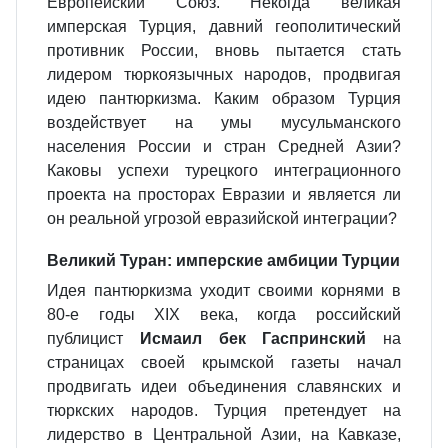
Европейский Союз. Некогда великая
имперская Турция, давний геополитический
противник России, вновь пытается стать
лидером тюркоязычных народов, продвигая
идею пантюркизма. Каким образом Турция
воздействует на умы мусульманского
населения России и стран Средней Азии?
Каковы успехи турецкого интеграционного
проекта на просторах Евразии и является ли
он реальной угрозой евразийской интеграции?
Великий Туран: имперские амбиции Турции
Идея пантюркизма уходит своими корнями в
80-е годы XIX века, когда российский
публицист
Исмаил бек Гаспринский
на
страницах своей крымской газеты начал
продвигать идеи объединения славянских и
тюркских народов. Турция претендует на
лидерство в Центральной Азии, на Кавказе,