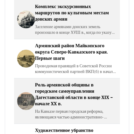
правительства. Петровские указы 1711, 1719,
Комплекс экскурсионных
1720 гг.…
маршрутов по культовым местам
донских армян
Заселение армянами донских земель
произошло в конце ХVIII в., когда по указу
Екатерины II тысячи армян были переселены
из Крыма в Приазовье. В 1779 г. здесь ими
Армянский район Майкопского
были основаны…
округа Северо-Кавказского края.
Первые шаги
Проводимая правящей в Советской России
коммунистической партией ВКП(б) в начале
1920-х гг. ленинская национальная политика
в огромной мере способствовала
Роль армянской общины в
возникновению целого ряда…
городском самоуправлении
Дагестанской области в конце XIX –
начале XX в.
На Кавказе первая городская реформа,
являющаяся частью административно-
судебной реформы и коснувшаяся лишь
Тифлиса, была проведена в 1840 г.
Художественное убранство