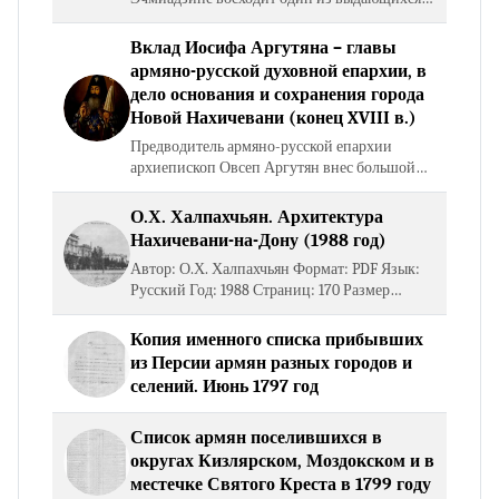
иерархов армянской церкви – святейший
Симеон Ереванци (1763–1780 гг.). Одним из
Вклад Иосифа Аргутяна – главы
его наиболее дальновидных…
армяно-русской духовной епархии, в
дело основания и сохранения города
Новой Нахичевани (конец XVIII в.)
Предводитель армяно-русской епархии
архиепископ Овсеп Аргутян внес большой
вклад в дело обустройства армянского
населения, преодоления неблагоприятных
О.Х. Халпахчьян. Архитектура
жизненных условий на местах,…
Нахичевани-на-Дону (1988 год)
Автор: О.Х. Халпахчьян Формат: PDF Язык:
Русский Год: 1988 Страниц: 170 Размер
файла: 34 Мб Открыть книгу Скачать книгу
Копия именного списка прибывших
из Персии армян разных городов и
селений. Июнь 1797 год
Список армян поселившихся в
округах Кизлярском, Моздокском и в
местечке Святого Креста в 1799 году