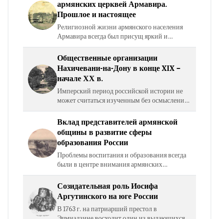
Национальное неравноправие узаконивало…
армянских церквей Армавира.
Прошлое и настоящее
Религиозной жизни армянского населения
Армавира всегда был присущ яркий и
неповторимый колорит. До советской власти
здесь существовало пять армянских церквей.
Общественные организации
Среди них сегодня…
Нахичевани-на-Дону в конце XIX –
начале ХХ в.
Имперский период российской истории не
может считаться изученным без осмысления
феномена общественных организаций –
добровольных, самоуправляющихся и
Вклад представителей армянской
надлежащим образом…
общины в развитие сферы
образования России
Проблемы воспитания и образования всегда
были в центре внимания армянских
мыслителей, духовенства и политических
деятелей. Именно образование и воспитание
Созидательная роль Иосифа
являлись основными…
Аргутинского на юге России
В 1763 г. на патриарший престол в
Эчмиадзине восходит один из выдающихся