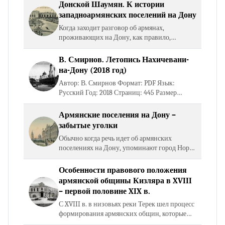
Донской Шаумян. К истории
западноармянских поселений на Дону
Когда заходит разговор об армянах,
проживающих на Дону, как правило,
вспоминают историю крымских (еще раньше
анийских) армян, в соответствии с указом
В. Смирнов. Летопись Нахичевани-
Екатерины II от 9 марта 1777…
на-Дону (2018 год)
Автор: В. Смирнов Формат: PDF Язык:
Русский Год: 2018 Страниц: 445 Размер
файла: 151 Мб Открыть книгу Скачать книгу
Армянские поселения на Дону –
забытые уголки
Обычно когда речь идет об армянских
поселениях на Дону, упоминают город Нор-
Нахичеван и пять сел (Чалтырь, Крым,
Большие Салы, Султан-Салы и Несветай).
Особенности правового положения
Однако помимо названных…
армянской общины Кизляра в XVIII
– первой половине XIX в.
С XVIII в. в низовьях реки Терек шел процесс
формирования армянских общин, которые
пользовались поддержкой российского