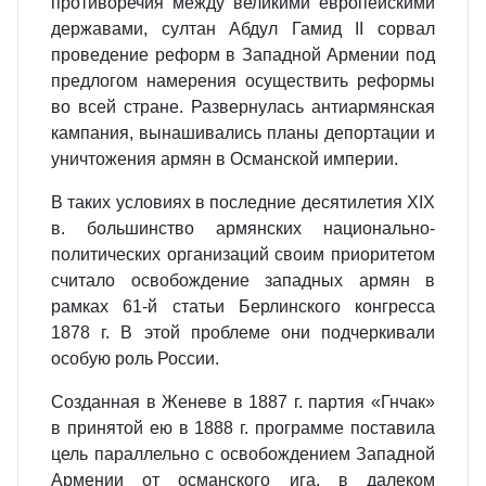
противоречия между великими европейскими
державами, султан Абдул Гамид II сорвал
проведение реформ в Западной Армении под
предлогом намерения осуществить реформы
во всей стране. Развернулась антиармянская
кампания, вынашивались планы депортации и
уничтожения армян в Османской империи.
В таких условиях в последние десятилетия XIX
в. большинство армянских национально-
политических организаций своим приоритетом
считало освобождение западных армян в
рамках 61-й статьи Берлинского конгресса
1878 г. В этой проблеме они подчеркивали
особую роль России.
Созданная в Женеве в 1887 г. партия «Гнчак»
в принятой ею в 1888 г. программе поставила
цель параллельно с освобождением Западной
Армении от османского ига, в далеком