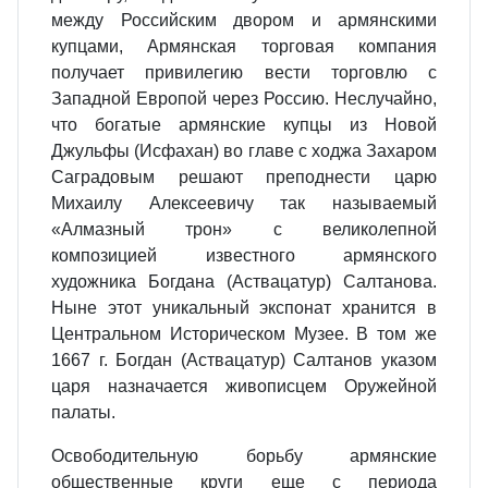
между Российским двором и армянскими
купцами, Армянская торговая компания
получает привилегию вести торговлю с
Западной Европой через Россию. Неслучайно,
что богатые армянские купцы из Новой
Джульфы (Исфахан) во главе с ходжа Захаром
Саградовым решают преподнести царю
Михаилу Алексеевичу так называемый
«Алмазный трон» с великолепной
композицией известного армянского
художника Богдана (Аствацатур) Салтанова.
Ныне этот уникальный экспонат хранится в
Центральном Историческом Музее. В том же
1667 г. Богдан (Аствацатур) Салтанов указом
царя назначается живописцем Оружейной
палаты.
Освободительную борьбу армянские
общественные круги еще с периода