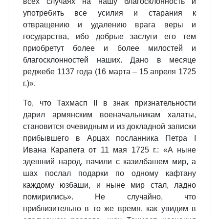
всех случаях на нашу благосклонность и
употребить все усилия и старания к
отвращению и удалению врага веры и
государства, ибо добрые заслуги его тем
приобретут более и более милостей и
благосклонностей наших. Дано в месяце
реджебе 1137 года (16 марта – 15 апреля 1725
г.)».
То, что Тахмасп II в знак признательности
дарил армянским военачальникам халаты,
становится очевидным и из докладной записки
прибывшего в Арцах посланника Петра I
Ивана Карапета от 11 мая 1725 г.: «А ныне
здешний народ, пачили с казилбашем мир, а
шах послал подарки по одному кафтану
каждому юзбаши, и ныне мир стал, ладно
помирились». Не случайно, что
приблизительно в то же время, как увидим в