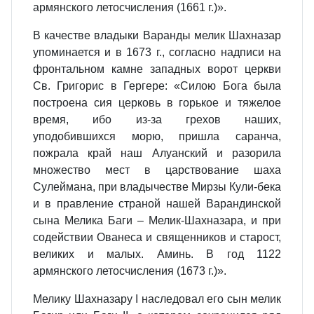
армянского летосчисления (1661 г.)».
В качестве владыки Варанды мелик Шахназар
упоминается и в 1673 г., согласно надписи на
фронтальном камне западных ворот церкви
Св. Григорис в Гергере: «Силою Бога была
построена сия церковь в горькое и тяжелое
время, ибо из-за грехов наших,
уподобившихся морю, пришла саранча,
пожрала край наш Алуанский и разорила
множество мест в царствование шаха
Сулеймана, при владычестве Мирзы Кули-бека
и в правление страной нашей Варандинской
сына Мелика Баги – Мелик-Шахназара, и при
содействии Ованеса и священников и старост,
великих и малых. Аминь. В год 1122
армянского летосчисления (1673 г.)».
Мелику Шахназару I наследовал его сын мелик