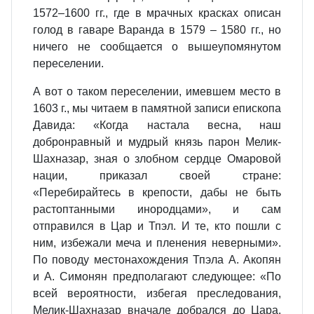
1572–1600 гг., где в мрачных красках описан
голод в гаваре Варанда в 1579 – 1580 гг., но
ничего не сообщается о вышеупомянутом
переселении.
А вот о таком переселении, имевшем место в
1603 г., мы читаем в памятной записи епископа
Давида: «Когда настала весна, наш
добронравный и мудрый князь парон Мелик-
Шахназар, зная о злобном сердце Омаровой
нации, приказал своей стране:
«Перебирайтесь в крепости, дабы не быть
растоптанными инородцами», и сам
отправился в Цар и Тпэл. И те, кто пошли с
ним, избежали меча и пленения неверными».
По поводу местонахождения Тпэла А. Акопян
и А. Симонян предполагают следующее: «По
всей вероятности, избегая преследования,
Мелик-Шахназар вначале добрался до Цара.