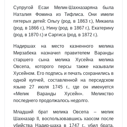
Супругой Есаи Мелик-Шахназаряна была
Наталия Фомина из Тифлиса. Они имели
пятерых детей: Ольгу (род. в 1863 г.), Микаела
(род. в 1866 г.), Нину (род. в 1867 г.), Екатерину
(род. в 1870 г.) и Саргиса (род. в 1872 г.).
Надиршах на место казненного мелика
Мирзабека назначил правителем Варанды
старшего сына мелика Хусейна мелика
Овсепа, которого персы также называли
Хусейном. Его подпись и печать сохранились в
одной купчей, составленной на персидском
языке 27 июля 1745 г., где он именуется
«Мелик Варанды Хусейн». Меликство
последнего продолжалось недолго.
Младший брат мелика Овсепа – мелик
Шахназар II, воспользовавшись хаосом после
убийства Надир-шаха в 1747 г., убил брата,