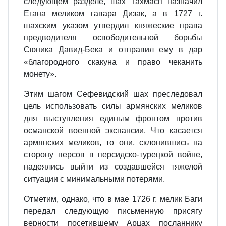
следующем разделе, шах Тахмасп назначил
Егана меликом гавара Дизак, а в 1727 г.
шахским указом утвердил княжеские права
предводителя освободительной борьбы
Сюника Давид-Бека и отправил ему в дар
«благородного скакуна и право чеканить
монету».
Этим шагом Сефевидский шах преследовал
цель использовать силы армянских меликов
для выступления единым фронтом против
османской военной экспансии. Что касается
армянских меликов, то они, склонившись на
сторону персов в персидско-турецкой войне,
надеялись выйти из создавшейся тяжелой
ситуации с минимальными потерями.
Отметим, однако, что в мае 1726 г. мелик Баги
передал следующую письменную присягу
верности посетившему Арцах посланнику