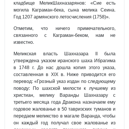
кладбище МеликШахназарянов: «Сиe есть
могила Каграман-бека, сына мелика Сеина.
Год 1207 армянского летосчисления (1758)».
Отметим, что ничего примечательного,
связанного с Каграман-беком, нам не
известно.
Меликская власть Шахназара II была
утверждена указом иранского шаха Ибрагима
в 1748 г. До нас дошла копия этого указа,
составленная в XIX в. Ниже приводится его
перевод: «Грозный указ издан по следующему
поводу: По шахской милости к лучшему из
христиан, мелику Варанды Шахназару с
третьего месяца года Дракона назначаем ему
годовое жалованье в 50 тавризских туманов и
передаем меликство в магале Варанда, чтобы
он каждый год получал свое жалованье из