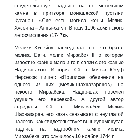
свидетельствует надпись на ее могильном
камне в притворе монашеской пустыни
Кусанац: «Сиe есть могила жены Мелик-
Хусейна – Анны-хатун, В году 1196 армянского
летосчисления (1747)».
Мелику Хусейну наследовал сын его брата,
мелика Баги, мелик Мирзабек II, о котором
известно крайне мало и то в связи с его казнью
Надир-шахом. Историк XIX в. Мирза Юсуф
Нерсесов пишет: «Приписав обвинение на
одного из них (Мелик-Шахназарянов), на
некоего Мирзабека, Надир-шах повелел
удушить его веревкой». А другой автор
середины XIX в., Микаел-бек Мелик-
Шахназарян, его казнь связывает с неуплатой
налогов. Как свидетельствует вышеупомянутая
надпись на надгробном камне мелика
Мирзабека, это случилось 10 ноября 1744 г.