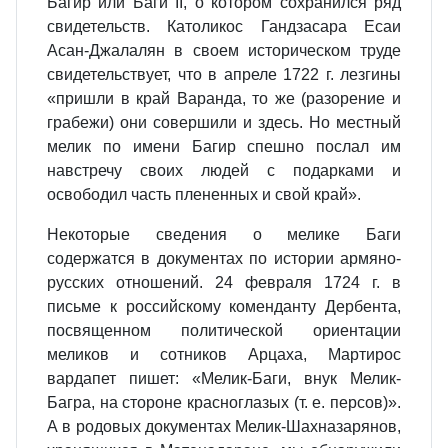
Багир или Баги II, о котором сохранился ряд
свидетельств. Католикос Гандзасара Есаи
Асан-Джалалян в своем историческом труде
свидетельствует, что в апреле 1722 г. лезгины
«пришли в край Варанда, то же (разорение и
грабежи) они совершили и здесь. Но местный
мелик по имени Багир спешно послал им
навстречу своих людей с подарками и
освободил часть плененных и свой край».
Некоторые сведения о мелике Баги
содержатся в документах по истории армяно-
русских отношений. 24 февраля 1724 г. в
письме к российскому коменданту Дербента,
посвященном политической ориентации
меликов и сотников Арцаха, Мартирос
вардапет пишет: «Мелик-Баги, внук Мелик-
Багра, на стороне красноглазых (т. е. персов)».
А в родовых документах Мелик-Шахназарянов,