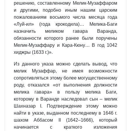
решению, составленному Мелик-Музаффаром
и другими, подобно иным нашим царским
пожалованиям восьмого числа месяца года
«Луй-ил» (года крокодила)… Мелика-Баги
назначить меликом гавара Варанда,
обязанности которого ранее были поручены
Мелик-Музаффару и Кара-Кюну… В год 1042
хиджры (1633 г.)».
Из данного указа можно сделать вывод, что
мелик Музаффар, не имея возможности
сопротивляться этому более могущественному
роду, отказался «от выполнения должности
мелика гавара» в пользу мелика Баги,
которому в Варанде наследовал сын – мелик
Шахназар I. Подтверждение этому можно
найти в указе, выданном последнему в 1646 г.
шахом Аббасом II (1642–1666), который
начинается с краткого изложения