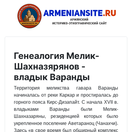
Генеалогия Мелик-
Шахназярянов -
владык Варанды
Территория меликства гавара Варанды
начиналась от реки Каркар и простиралась до
горного пояса Кирс-Дизапайт. С начала XVII в.
владыками Варанды были Мелик-
Шахназаряны, резиденцией которых было
укрепленное поселение Аветараноц (Чанахчи).
Здесь «в свое время был обширный комплекс