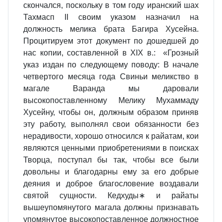
скончался, поскольку в том году иранский шах
Тахмасп II своим указом назначил на
должность мелика брата Багира Хусейна.
Процитируем этот документ по дошедшей до
нас копии, составленной в XIX в.: «Грозный
указ издан по следующему поводу: В начале
четвертого месяца года Свиньи меликство в
магале Варанда мы даровали
высокопоставленному Мелику Мухаммаду
Хусейну, чтобы он, должным образом приняв
эту работу, выполнял свои обязанности без
нерадивости, хорошо относился к райатам, кои
являются ценными приобретениями в поисках
Творца, поступал бы так, чтобы все были
довольны и благодарны ему за его добрые
деяния и доброе благословение воздавали
святой сущности. Кедхуды∗ и райаты
вышеупомянутого магала должны признавать
упомянутое высокопоставленное должностное