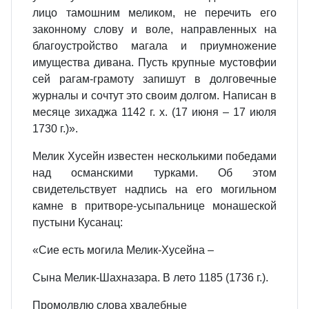
лицо тамошним меликом, не перечить его
законному слову и воле, направленных на
благоустройство магала и приумножение
имущества дивана. Пусть крупные мустовфии
сей рагам-грамоту запишут в долговечные
журналы и сочтут это своим долгом. Написан в
месяце зихаджа 1142 г. х. (17 июня – 17 июля
1730 г.)».
Мелик Хусейн известен несколькими победами
над османскими турками. Об этом
свидетельствует надпись на его могильном
камне в притворе-усыпальнице монашеской
пустыни Кусанац:
«Сиe есть могила Мелик-Хусейна –
Сына Мелик-Шахназара. В лето 1185 (1736 г.).
Промолвлю слова хвалебные