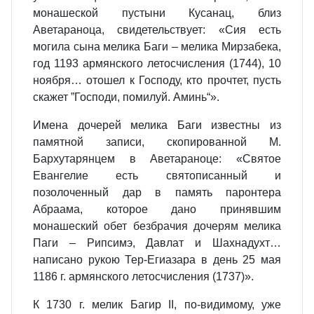
монашеской пустыни Кусанац, близ
Аветараноца, свидетельствует: «Сия есть
могила сына мелика Баги – мелика Мирзабека,
год 1193 армянского летосчисления (1744), 10
ноября… отошел к Господу, кто прочтет, пусть
скажет ”Господи, помилуй. Аминь“».
Имена дочерей мелика Баги известны из
памятной записи, скопированной М.
Бархутарянцем в Аветараноце: «Святое
Евангелие есть святописанный и
позолоченный дар в память паронтера
Абраама, которое дано принявшим
монашеский обет безбрачия дочерям мелика
Паги – Рипсимэ, Давлат и Шахнадухт…
написано рукою Тер-Егиазара в день 25 мая
1186 г. армянского летосчисления (1737)».
К 1730 г. мелик Багир II, по-видимому, уже