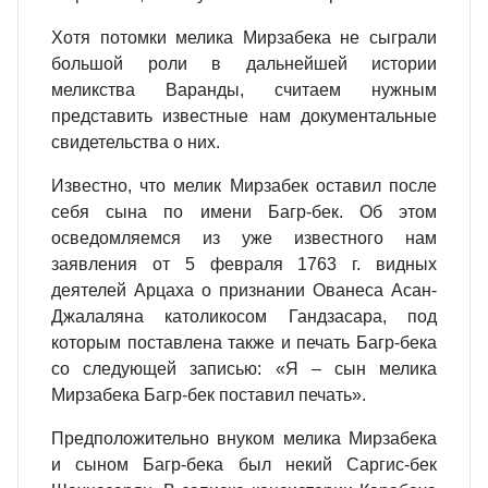
Хотя потомки мелика Мирзабека не сыграли
большой роли в дальнейшей истории
меликства Варанды, считаем нужным
представить известные нам документальные
свидетельства о них.
Известно, что мелик Мирзабек оставил после
себя сына по имени Багр-бек. Об этом
осведомляемся из уже известного нам
заявления от 5 февраля 1763 г. видных
деятелей Арцаха о признании Ованеса Асан-
Джалаляна католикосом Гандзасара, под
которым поставлена также и печать Багр-бека
со следующей записью: «Я – сын мелика
Мирзабека Багр-бек поставил печать».
Предположительно внуком мелика Мирзабека
и сыном Багр-бека был некий Саргис-бек