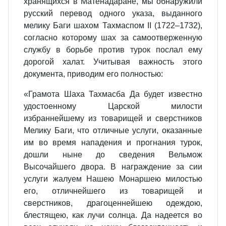
хранящихся в Матенадаране, мы обнаружили
русский перевод одного указа, выданного
мелику Баги шахом Тахмаспом II (1722–1732),
согласно которому шах за самоотверженную
службу в борьбе против турок послал ему
дорогой халат. Учитывая важность этого
документа, приводим его полностью:
«Грамота Шаха Тахмасба Да будет известно
удостоенному Царской милости
избраннейшему из товарищей и сверстников
Мелику Баги, что отличные услуги, оказанные
им во время нападения и прогнания турок,
дошли ныне до сведения Вельмож
Высочайшего двора. В награждение за сии
услуги жалуем Нашею Монаршею милостью
его, отличнейшего из товарищей и
сверстников, драгоценнейшею одеждою,
блестящею, как лучи солнца. Да надеется во