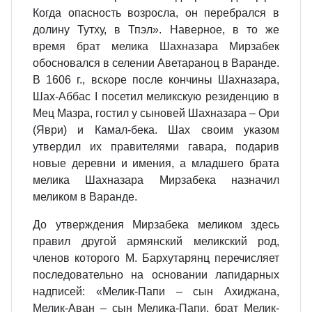
Когда опасность возросла, он перебрался в
долину Тутху, в Тпэл». Наверное, в то же
время брат мелика Шахназара Мирзабек
обосновался в селении Аветараноц в Варанде.
В 1606 г., вскоре после кончины Шахназара,
Шах-Аббас I посетил меликскую резиденцию в
Мец Мазра, гостил у сыновей Шахназара – Ори
(Яври) и Камал-бека. Шах своим указом
утвердил их правителями гавара, подарив
новые деревни и имения, а младшего брата
мелика Шахназара Мирзабека назначил
меликом в Варанде.
До утверждения Мирзабека меликом здесь
правил другой армянский меликский род,
членов которого М. Бархутарянц перечисляет
последовательно на основании лапидарных
надписей: «Мелик-Папи – сын Ахиджана,
Мелик-Аван – сын Мелика-Папи, брат Мелик-