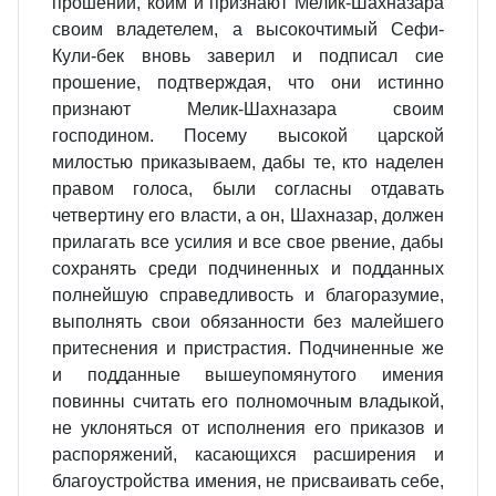
прошении, коим и признают Мелик-Шахназара
своим владетелем, а высокочтимый Сефи-
Кули-бек вновь заверил и подписал сие
прошение, подтверждая, что они истинно
признают Мелик-Шахназара своим
господином. Посему высокой царской
милостью приказываем, дабы те, кто наделен
правом голоса, были согласны отдавать
четвертину его власти, а он, Шахназар, должен
прилагать все усилия и все свое рвение, дабы
сохранять среди подчиненных и подданных
полнейшую справедливость и благоразумие,
выполнять свои обязанности без малейшего
притеснения и пристрастия. Подчиненные же
и подданные вышеупомянутого имения
повинны считать его полномочным владыкой,
не уклоняться от исполнения его приказов и
распоряжений, касающихся расширения и
благоустройства имения, не присваивать себе,