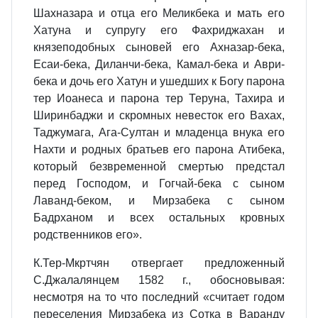
Шахназара и отца его Меликбека и мать его
Хатуна и супругу его Фахриджахан и
князеподобных сыновей его Ахназар-бека,
Есаи-бека, Диланчи-бека, Камал-бека и Аври-
бека и дочь его Хатун и ушедших к Богу парона
тер Иоанеса и парона тер Теруна, Тахира и
Ширинбаджи и скромных невесток его Вахах,
Таджумага, Ага-Султан и младенца внука его
Нахти и родных братьев его парона Атибека,
который безвременной смертью предстал
перед Господом, и Гогчай-бека с сыном
Лаванд-беком, и Мирзабека с сыном
Бадрханом и всех остальных кровных
родственников его».
К.Тер-Мкртчян отвергает предложенный
С.Джалалянцем 1582 г., обосновывая:
несмотря на то что последний «считает годом
переселения Мирзабека из Сотка в Варанду