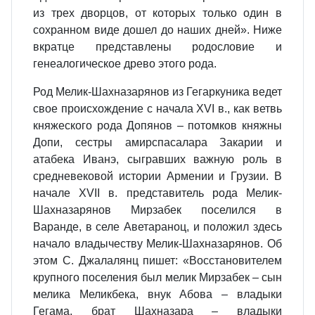
из трех дворцов, от которых только один в
сохранном виде дошел до наших дней». Ниже
вкратце представлены родословие и
генеалогическое древо этого рода.
Род Мелик-Шахназарянов из Гегаркуника ведет
свое происхождение с начала XVI в., как ветвь
княжеского рода Допянов – потомков княжны
Допи, сестры амирспасалара Закарии и
атабека Иванэ, сыгравших важную роль в
средневековой истории Армении и Грузии. В
начале XVII в. представитель рода Мелик-
Шахназарянов Мирзабек поселился в
Варанде, в селе Аветараноц, и положил здесь
начало владычеству Мелик-Шахназарянов. Об
этом С. Джалалянц пишет: «Восстановителем
крупного поселения был мелик Мирзабек – сын
мелика Меликбека, внук Абова – владыки
Гегама, брат Шахназара – владыки