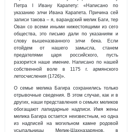
Петра I Ивану Карапету: «Написано по
указанию элчи Ивана Карапета. Причина сей
записи такова – я, варандский мелик Баги, тер
Ован со всеми иными нижестоящими из сего
общества, это письмо дали по указаниям и
слову вышеназванного элчи бека. Если
отойдем от нашего замысла, станем
предателями царя российского, пусть
разорится наше имение. Написано по нашей
собственной воле в 1175 г. армянского
летосчисления (1726)».
О семье мелика Багира сохранились только
отрывочные сведения. В этом случае, как и в
других, наши представления о семьях меликов
обогащают лапидарные надписи. Имя жены
мелика Багира остается неизвестным, но одна
из надписей на могильном камне родовой
усыпальницы Мелик-Шахназарянов, в