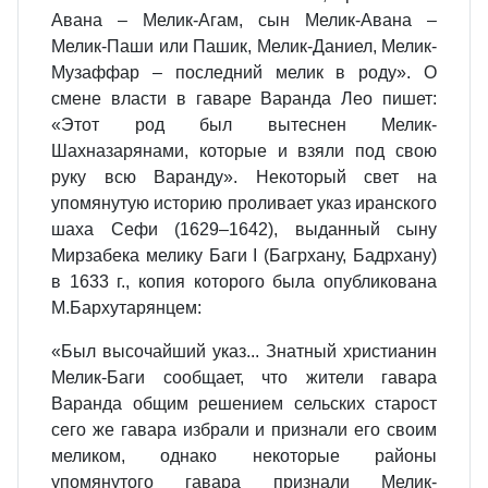
Авана – Мелик-Агам, сын Мелик-Авана –
Мелик-Паши или Пашик, Мелик-Даниел, Мелик-
Музаффар – последний мелик в роду». О
смене власти в гаваре Варанда Лео пишет:
«Этот род был вытеснен Мелик-
Шахназарянами, которые и взяли под свою
руку всю Варанду». Некоторый свет на
упомянутую историю проливает указ иранского
шаха Сефи (1629–1642), выданный сыну
Мирзабека мелику Баги I (Багрхану, Бадрхану)
в 1633 г., копия которого была опубликована
М.Бархутарянцем:
«Был высочайший указ... Знатный христианин
Мелик-Баги сообщает, что жители гавара
Варанда общим решением сельских старост
сего же гавара избрали и признали его своим
меликом, однако некоторые районы
упомянутого гавара признали Мелик-