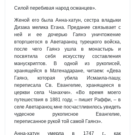
Силой перебивая народ османцев».
Женой его была Анна-хатун, сестра владыки
Дизака мелика Егана. Предание связывает с
ней и ее дочерью Гаянэ уничтожение
вторгшегося в Аветараноц турецкого войска,
после чего Гаянэ ушла в монастырь и
посвятила себя искусству составления
манускриптов. В одной из рукописей,
хранящейся в Матенадаране, читаем: «Дева
Гаянэ, которая убила Исмаила-пашу,
переписала Св. Евангелие, хранящееся в
церкви села Чанахчи». «Во время моего
путешествия в 1881 году, – пишет Раффи, – в
селе Аветараноц мне посчастливилось увидеть
чудесное рукописное Евангелие,
переписанное рукой той самой Гаянэ».
Анна-хатун умерла в 1747 г., как