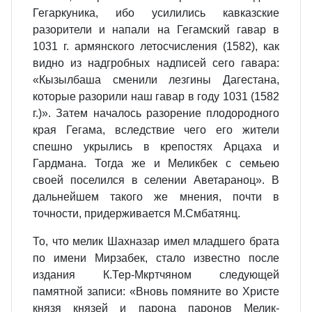
Гегаркуника, ибо усилились кавказские
разорители и напали на Гегамский гавар в
1031 г. армянского летосчисления (1582), как
видно из надгробных надписей сего гавара:
«Кызылбаша сменили лезгины Дагестана,
которые разорили наш гавар в году 1031 (1582
г.)». Затем началось разорение плодородного
края Гегама, вследствие чего его жители
спешно укрылись в крепостях Арцаха и
Гардмана. Тогда же и Меликбек с семьею
своей поселился в селении Аветараноц». В
дальнейшем такого же мнения, почти в
точности, придерживается М.Смбатянц.
То, что мелик Шахназар имел младшего брата
по имени Мирзабек, стало известно после
издания К.Тер-Мкртчяном следующей
памятной записи: «Вновь помяните во Христе
князя князей и парона паронов Мелик-