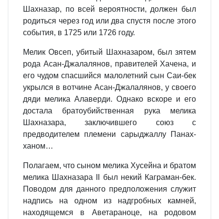
Шахназар, по всей вероятности, должен был
родиться через год или два спустя после этого
события, в 1725 или 1726 году.
Мелик Овсеп, убитый Шахназаром, был зятем
рода Асан-Джалалянов, правителей Хачена, и
его чудом спасшийся малолетний сын Саи-бек
укрылся в вотчине Асан-Джалалянов, у своего
дяди мелика Алаверди. Однако вскоре и его
достала братоубийственная рука мелика
Шахназара, заключившего союз с
предводителем племени сарыджаллу Панах-
ханом…
Полагаем, что сыном мелика Хусейна и братом
мелика Шахназара II был некий Каграман-бек.
Поводом для данного предположения служит
надпись на одном из надгробных камней,
находящемся в Аветараноце, на родовом