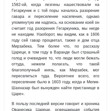
1582-ой, когда лезгины нашествовали на
Гегаркуник и с той поры началось разорение
гавара и переселение населения, однако
упомянутую им надпись, на основании коей он
считает год разорения Гегаркуника, мы нигде
не находим. Наоборот, мы видим, как в 1606
году сей гавар процветал, также и дом отца
Мирзабека. Тем более что, по рассказу
Цареци, в том году в Варанде был страшный
голод и очевиднее то, что люди могли бежать
оттуда, нежели полагать, что такой
благополучный князь, как Мирзабек, мог
переселиться туда. Вероятнее всего, его
переселение было в 1603 году, когда и Мелик-
Шахназар был вынужден найти пристанище в
Царе».
В пользу последней версии говорит и хроника
Ованесика Цареци, освещающая события