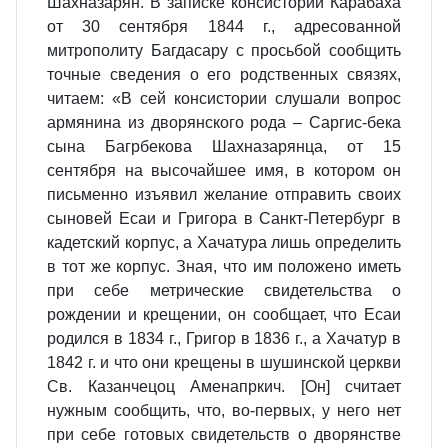
Шахназарян. В записке консистории Карабаха
от 30 сентября 1844 г., адресованной
митрополиту Багдасару с просьбой сообщить
точные сведения о его родственных связях,
читаем: «В сей консистории слушали вопрос
армянина из дворянского рода – Саргис-бека
сына Багрбекова Шахназарянца, от 15
сентября на высочайшее имя, в котором он
письменно изъявил желание отправить своих
сыновей Есаи и Григора в Санкт-Петербург в
кадетский корпус, а Хачатура лишь определить
в тот же корпус. Зная, что им положено иметь
при себе метрические свидетельства о
рождении и крещении, он сообщает, что Есаи
родился в 1834 г., Григор в 1836 г., а Хачатур в
1842 г. и что они крещены в шушинской церкви
Св. Казанчецоц Аменапркич. [Он] считает
нужным сообщить, что, во-первых, у него нет
при себе готовых свидетельств о дворянстве