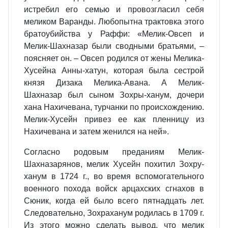
истребил его семью и провозгласил себя
меликом Варанды. Любопытна трактовка этого
братоубийства у Раффи: «Мелик-Овсеп и
Мелик-Шахназар были сводными братьями, –
поясняет он. – Овсеп родился от жены Мелика-
Хусейна Анны-хатун, которая была сестрой
князя Дизака Мелика-Авана. А Мелик-
Шахназар был сыном Зохры-ханум, дочери
хана Нахичевана, турчанки по происхождению.
Мелик-Хусейн привез ее как пленницу из
Нахичевана и затем женился на ней».
Согласно родовым преданиям Мелик-
Шахназарянов, мелик Хусейн похитил Зохру-
ханум в 1724 г., во время вспомогательного
военного похода войск арцахских сгнахов в
Сюник, когда ей было всего пятнадцать лет.
Следовательно, Зохраханум родилась в 1709 г.
Из этого можно сделать вывод, что мелик