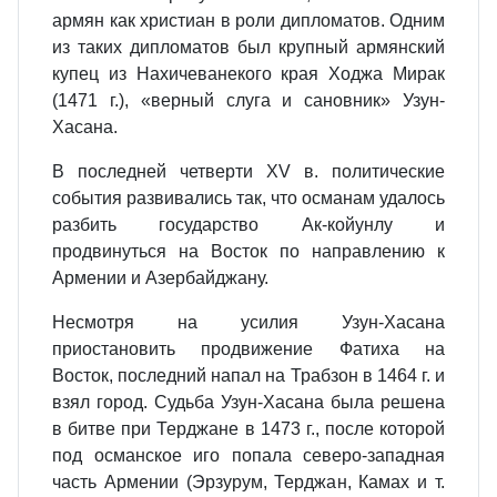
армян как христиан в роли дипломатов. Одним
из таких дипломатов был крупный армянский
купец из Нахичеванекого края Ходжа Мирак
(1471 г.), «верный слуга и сановник» Узун-
Хасана.
В последней четверти XV в. политические
события развивались так, что османам удалось
разбить государство Ак-койунлу и
продвинуться на Восток по направлению к
Армении и Азербайджану.
Несмотря на усилия Узун-Хасана
приостановить продвижение Фатиха на
Восток, последний напал на Трабзон в 1464 г. и
взял город. Судьба Узун-Хасана была решена
в битве при Терджане в 1473 г., после которой
под османское иго попала северо-западная
часть Армении (Эрзурум, Терджан, Камах и т.