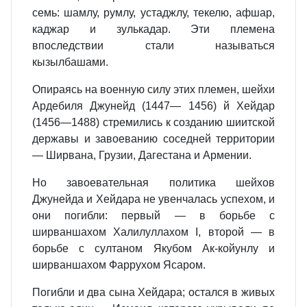
семь: шамлу, румлу, устаджлу, текелю, афшар,
каджар и зулькадар. Эти племена
впоследствии стали называться
кызылбашами.
Опираясь на военную силу этих племен, шейхи
Ардебиля Джунейд (1447— 1456) й Хейдар
(1456—1488) стремились к созданию шиитской
державы и завоеванию соседней территории
— Ширвана, Грузии, Дагестана и Армении.
Но завоевательная политика шейхов
Джунейда и Хейдара не увенчалась успехом, и
они погибли: первый — в борьбе с
ширваншахом Халилуллахом I, второй — в
борьбе с султаном Якубом Ак-койунлу и
ширваншахом Фаррухом Ясаром.
Погибли и два сына Хейдара; остался в живых