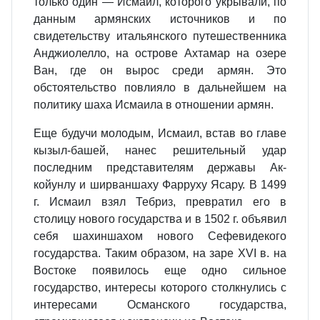
только один — Исмаил, которого укрывали, по
данным армянских источников и по
свидетельству итальянского путешественника
Анджиолелло, на острове Ахтамар на озере
Ван, где он вырос среди армян. Это
обстоятельство повлияло в дальнейшем на
политику шаха Исмаила в отношении армян.
Еще будучи молодым, Исмаил, встав во главе
кызыл-башей, нанес решительный удар
последним представителям державы Ак-
койунлу и ширваншаху Фарруху Ясару. В 1499
г. Исмаил взял Тебриз, превратил его в
столицу нового государства и в 1502 г. объявил
себя шахиншахом нового Сефевидекого
государства. Таким образом, на заре XVI в. на
Востоке появилось еще одно сильное
государство, интересы которого столкнулись с
интересами Османского государства,