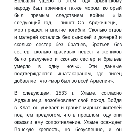
Большой ущерб в этом году армянскому
народу был причинен также мором, который
был прямым следствием войны. «На
следующий год,— пишет Ов. Арджишеци,—
мор пришел, и многие погибли. Сколько отцов
и матерей остались без сыновей и дочерей и
сколько сестер без братьев, братьев без
сестер, сколько красивых невест и женихов
было разлучено и сколько сестер и братьев
умерло в одну ночь». Эти данные
подтверждаются ишатакараном, где писец
добавляет, что «мор был во всей Армении».
В следующем, 1533 г., Уламе, согласно
Арджишеци. возобновляет свой поход. Войдя
в Хлат, он убивает и грабит мирных жителей
под тем предлогом, что в прошлом году они
оказали ему сопротивление. Уламе осаждает
Ванскую крепость, но безуспешно, и он