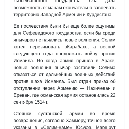
кызылбашского государства. Она дала
возможность османам окончательно завоевать
территорию Западной Армении и Курдистана.
Ее последствия были бы еще более ощутимы
для Сефевидского государства, если бы среди
янычаров не начались новые волнения. Селим
хотел перезимовать вКарабахе, а весной
следующего года продолжать войну против
Исмаила. Но когда армия пришла в Араке,
новые волнения янычар заставили Селима
отказаться от дальнейших военных действий
против шаха Исмаила. Был отдан приказ об
отступлении через Армению — Нахичеван и
Ереван, где османская армия остановилась 22
сентября 1514 г.
Стоянки султанской армии во время
возвращения, согласно Хаммеру, точнее всего
указаны в «Селим-наме» Юсуфа. Маршрут