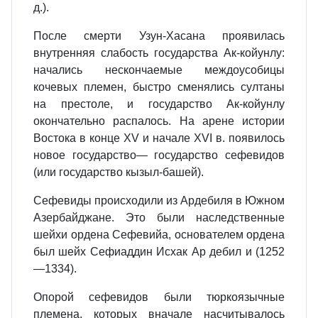
д.).
После смерти Узун-Хасана проявилась
внутренняя слабость государства Ак-койунлу:
начались нескончаемые междоусобицы
кочевых племен, быстро сменялись султаны
на престоле, и государство Ак-койунлу
окончательно распалось. На арене истории
Востока в конце XV и начале XVI в. появилось
новое государство— государство сефевидов
(или государство кызыл-башей).
Сефевиды происходили из Ардебиля в Южном
Азербайджане. Это были наследственные
шейхи ордена Сефевийа, основателем ордена
был шейх Сефиаддин Исхак Ар дебил и (1252
—1334).
Опорой сефевидов были тюркоязычные
племена, которых вначале насчитывалось