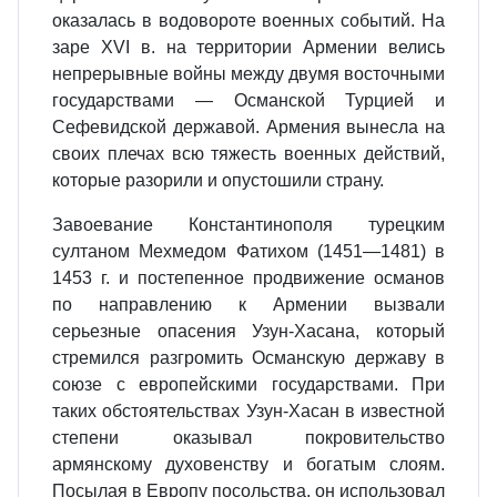
оказалась в водовороте военных событий. На
заре XVI в. на территории Армении велись
непрерывные войны между двумя восточными
государствами — Османской Турцией и
Сефевидской державой. Армения вынесла на
своих плечах всю тяжесть военных действий,
которые разорили и опустошили страну.
Завоевание Константинополя турецким
султаном Мехмедом Фатихом (1451—1481) в
1453 г. и постепенное продвижение османов
по направлению к Армении вызвали
серьезные опасения Узун-Хасана, который
стремился разгромить Османскую державу в
союзе с европейскими государствами. При
таких обстоятельствах Узун-Хасан в известной
степени оказывал покровительство
армянскому духовенству и богатым слоям.
Посылая в Европу посольства, он использовал