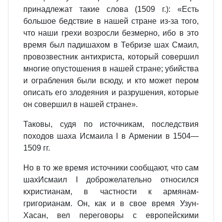
принадлежат такие слова (1509 г.): «Есть
большое бедствие в нашей стране из-за того,
что наши грехи возросли безмерно, ибо в это
время был падишахом в Тебризе шах Смаил,
провозвестник антихриста, который совершил
многие опустошения в нашей стране; убийства
и ограбления были всюду, и кто может пером
описать его злодеяния и разрушения, которые
он совершил в нашей стране».
Таковы, судя по источникам, последствия
походов шаха Исмаила I в Армении в 1504—
1509 гг.
Но в то же время источники сообщают, что сам
шахИсмаил I доброжелательно относился
кхристианам, в частности к армянам-
григорианам. Он, как и в свое время Узун-
Хасан, вел переговоры с европейскими