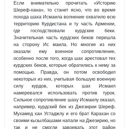
Если внимательно прочитать «Историю
Шереф-хана», то станет ясно, что во время
похода шаха Исмаила волнение охватило всю
территорию Курдистана и ту часть Армении,
где господствовали курдские беки.
Значительная часть курдских беков перешла
на сторону Ис маила. Но многие из них
оказали ему военное сопротивление,
особенно после того, когда шах арестовал тех
курдских беков, которые обратились к нему за
помощью. Правда, он потом освободил
некоторых из них, учитывая большую военную
силу курдов, которых шах Исмаил
намеревался использовать против турок.
Сильное сопротивление шаху Исмаилу оказал,
например, курдский бек из Джезирии Шереф.
Мухамед хан Устаджлу и его брат Карахан со
своими кызылбашами напали на Джезирию, но
так и не смогли завоевать этот район