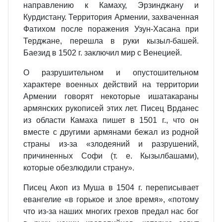
направлению к Камаху, Эрзинджану и
Курдистану. Территория Армении, захваченная
Фатихом после поражения Узун-Хасана при
Терджане, перешла в руки кызыл-башей.
Баезид в 1502 г. заключил мир с Венецией.
О разрушительном и опустошительном
характере военных действий на территории
Армении говорят некоторые ишатакараны
армянских рукописей этих лет. Писец Врданес
из области Камаха пишет в 1501 г., что он
вместе с другими армянами бежал из родной
страны из-за «злодеяний и разрушений,
причиненных Софи (т. е. Кызылбашами),
которые обезлюдили страну».
Писец Акоп из Муша в 1504 г. переписывает
евангелие «в горькое и злое время», «потому
что из-за наших многих грехов предал нас бог