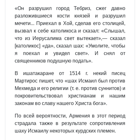
«Он разрушил город Тебриз, сжег давно
разложившиеся кости князей и разрушил
мечети... Приехал в Хой, сделав его столицей,
вызвал к себе католикоса и сказал: «Слышал,
что из Иерусалима свет вытекает»,— сказал
[католикос] «да», сказал шах: «Умолите, чтобы
я поехал и увидел свет». И снял от
священников подушную подать».
В ишатакаране от 1514 г. некий писец
Мартирос пишет, что «шах Исмаил был против
Мехмеда и его религии (т. е. против суннитов) и
покровительствовал христианам и нашим
законам во славу нашего Христа бога».
По всей вероятности, Армения в этот период
страдала также в результате сопротивления
шаху Исмаилу некоторых курдских племен.