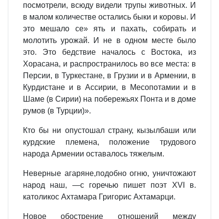
посмотрели, всюду видели трупы животных. И
в малом количестве остались быки и коровы. И
это мешало се» ять и пахать, собирать и
молотить урожай. И не в одном месте было
это. Это бедствие началось с Востока, из
Хорасана, и распространилось во все места: в
Персии, в Туркестане, в Грузии и в Армении, в
Курдистане и в Ассирии, в Месопотамии и в
Шаме (в Сирии) на побережьях Понта и в доме
румов (в Турции)».
Кто бы ни опустошал страну, кызылбаши или
курдские племена, положение трудового
народа Армении оставалось тяжелым.
Неверные агаряне,подобно огню, уничтожают
народ наш, —с горечью пишет поэт XVI в.
католикос Ахтамара Григорис Ахтамарци.
Новое обострение отношений между