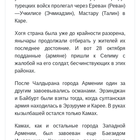
турецких войск пролегал через Ереван (Реван)
—Учкилисе (Эчмиадзин), Мастару (Талин) в
Каре.
Хогя страна была уже до крайности разорена,
янычары продолжали отбирать у жителей их
последнее достояние. И вот 28 октября
подданные (армяне) пришли к Селиму с
жалобой на его солдат, бесчинствующих в этих
районах.
После Чалдырана города Армении один за
другим завоевывались османами. Эрзинджан
и Байбурт были взяты тогда, когда султанская
армия находилась в Эрзуруме и Карее. В руках
кызылбашей остался только Камах.
Камах, как и остальные города Западной
Армении, был завоеван еще Баезидом