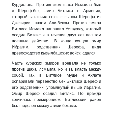
Курдистана. Противником шаха Исмаила был
и Шереф-бек, эмир Битлиса в Армении,
который заключил союз с сыном Шерефа из
Джезирии шахом Али-беком. Против эмира
Битлиса Исмаил направил Устаджлу, который
осадил Битлис и в течение двух лет вел там
военные действия. В конце концов эмир
Ибрагим, родственник Шерефа, видя
превосходство кызылбашских войск, сдался.
Часть курдских эмиров воевала не только
против шаха Исмаила, но и за власть между
собой. Так, в Битлисе, Муше и Ахлате
оспаривали первенство бек Битлиса Шереф и
его родственник, упомянутый выше Ибрагим.
Эмир Шереф осадил Битлис. Но вражда
кончилась примирением: Битлисский район
был поделен между этими беками.