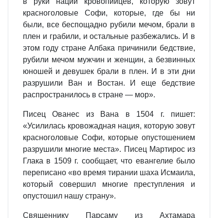
в руки нации кровопийцев, которую зовут
красноголовые Софи, которые, где бы ни
были, все беспощадно рубили мечом, брали в
плен и грабили, и остальные разбежались. И в
этом году стране Албака причинили бедствие,
рубили мечом мужчин и женщин, а безвинных
юношей и девушек брали в плен. И в эти дни
разрушили Ван и Востан. И еще бедствие
распространилось в стране — мор».
Писец Ованес из Вана в 1504 г. пишет:
«Усилилась кровожадная нация, которую зовут
красноголовые Софи, которые опустошением
разрушили многие места». Писец Мартирос из
Глака в 1509 г. сообщает, что евангелие было
переписано «во время тирании шаха Исмаила,
который совершил многие преступления и
опустошил нашу страну».
Священнику Парсаму из Ахтамара