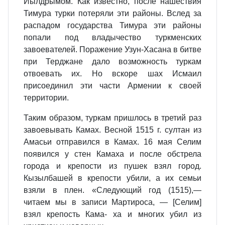
Иылдрымом. Как известно, после нашествия
Тимура турки потеряли эти районы. Вслед за
распадом государства Тимура эти районы
попали под владычество туркменских
завоевателей. Поражение Узун-Хасана в битве
при Терджане дало возможность туркам
отвоевать их. Но вскоре шах Исмаил
присоединил эти части Армении к своей
территории.
Таким образом, туркам пришлось в третий раз
завоевывать Камах. Весной 1515 г. султан из
Амасьи отправился в Камах. 16 мая Селим
появился у стен Камаха и после обстрела
города и крепости из пушек взял город.
Кызылбашей в крепости убили, а их семьи
взяли в плен. «Следующий год (1515),—
читаем мы в записи Мартироса, — [Селим]
взял крепость Кама- ха и многих убил из