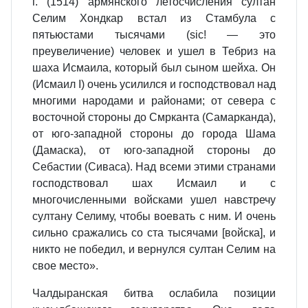
г. (1514) армянского летосчисления султан
Селим Хондкар встал из Стамбула с
пятьюстами тысячами (sic! — это
преувеличение) человек и ушел в Тебриз на
шаха Исмаила, который был сыном шейха. Он
(Исмаил I) очень усилился и господствовал над
многими народами и районами; от севера с
восточной стороны до Смрканта (Самарканда),
от юго-западной стороны до города Шама
(Дамаска), от юго-западной стороны до
Себастии (Сиваса). Над всеми этими странами
господствовал шах Исмаил и с
многочисленными войсками ушел навстречу
султану Селиму, чтобы воевать с ним. И очень
сильно сражались со ста тысячами [войска], и
никто не победил, и вернулся султан Селим на
свое место».
Чалдыранская битва ослабила позиции