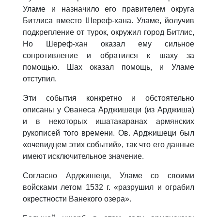
Уламе и назначило его правителем округа
Битлиса вместо Шереф-хана. Уламе, йолучив
подкрепление от турок, окружил город Битлис,
Но Шереф-хан оказал ему сильное
сопротивление и обратился к шаху за
помощью. Шах оказал помощь, и Уламе
отступил.
Эти события конкретно и обстоятельно
описаны у Ованеса Арджишеци (из Арджиша)
и в некоторых ишатакаранах армянских
рукописей того времени. Ов. Арджишеци был
«очевидцем этих событий», так что его данные
имеют исключительное значение.
Согласно Арджишеци, Уламе со своими
войсками летом 1532 г. «разрушил и ограбил
окрестности Ванекого озера».