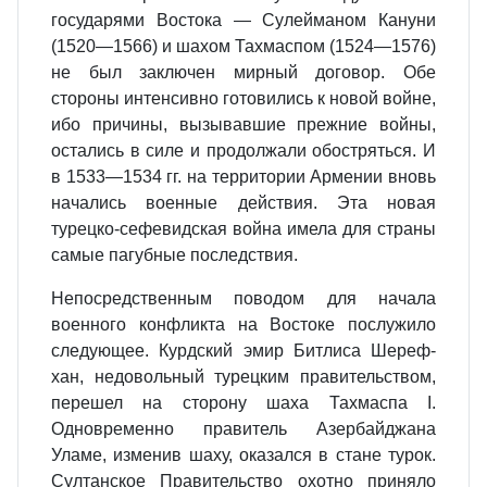
государями Востока — Сулейманом Кануни
(1520—1566) и шахом Тахмаспом (1524—1576)
не был заключен мирный договор. Обе
стороны интенсивно готовились к новой войне,
ибо причины, вызывавшие прежние войны,
остались в силе и продолжали обостряться. И
в 1533—1534 гг. на территории Армении вновь
начались военные действия. Эта новая
турецко-сефевидская война имела для страны
самые пагубные последствия.
Непосредственным поводом для начала
военного конфликта на Востоке послужило
следующее. Курдский эмир Битлиса Шереф-
хан, недовольный турецким правительством,
перешел на сторону шаха Тахмаспа I.
Одновременно правитель Азербайджана
Уламе, изменив шаху, оказался в стане турок.
Султанское Правительство охотно приняло