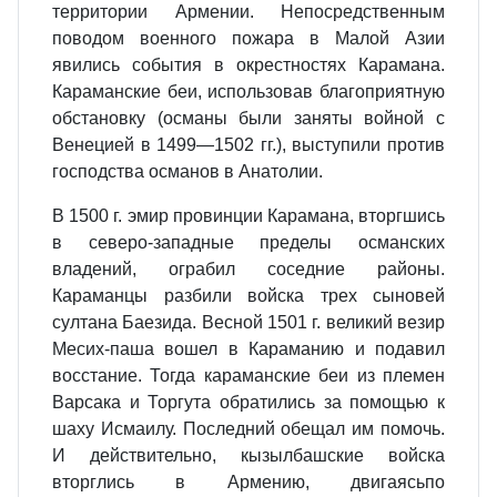
территории Армении. Непосредственным
поводом военного пожара в Малой Азии
явились события в окрестностях Карамана.
Караманские беи, использовав благоприятную
обстановку (османы были заняты войной с
Венецией в 1499—1502 гг.), выступили против
господства османов в Анатолии.
В 1500 г. эмир провинции Карамана, вторгшись
в северо-западные пределы османских
владений, ограбил соседние районы.
Караманцы разбили войска трех сыновей
султана Баезида. Весной 1501 г. великий везир
Месих-паша вошел в Караманию и подавил
восстание. Тогда караманские беи из племен
Варсака и Торгута обратились за помощью к
шаху Исмаилу. Последний обещал им помочь.
И действительно, кызылбашские войска
вторглись в Армению, двигаясьпо