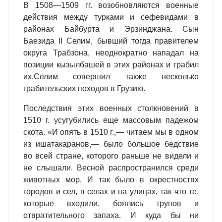
В 1508—1509 гг. возобновляются военные
действия между турками и сефевидами в
районах Байбурта и Эрзинджана. Сын
Баезида II Селим, бывший тогда правителем
округа Трабзона, неоднократно нападал на
позиции кызылбашей в этих районах и грабил
их.Селим совершил также несколько
грабительских походов в Грузию.
Последствия этих военных столкновений в
1510 г. усугубились еще массовым падежом
скота. «И опять в 1510 г.,— читаем мы в одном
из ишатакаранов,— было большое бедствие
во всей стране, которого раньше не видели и
не слышали. Весной распространился среди
животных мор. И так было в окрестностях
городов и сел, в селах и на улицах, так что те,
которые входили, боялись трупов и
отвратительного запаха. И куда бы ни