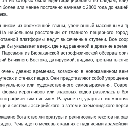
, 14 из которых были идентифицированы по следам, най
л более или менее постоянно начиная с 2800 года до нашей
ека.
енником из обожженной глины, увенчанный массивными т
На небольшом расстоянии от главного пещерного город
аботанной платформы ведут высеченные ступени. Все со
де бы указывает вверх, где над равниной в древние врем
а Парсамян из Бюраканской астрофизической обсерватори
рий Ближнего Востока, датируемой, видимо, третьим тысяч
 очень давних временах, возможно в новокаменном век
утесах и стенах пещер. Они представляют собой упрощенны
ритуального или художественного самовыражения. Совр
 форма иероглифов или знаковых кодов развилась в бро
иктографическим письмом. Разумеется, урарты с их мног
е и системы ассирийского, а затем и ахеменидского перси
казано богатство литературы и религиозных текстов на р
идов. Речь идет о межевых камнях с надписями арамейски