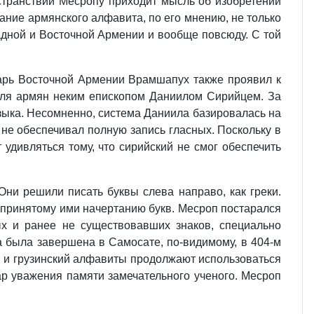
 странствий Месропу приходит мысль об изобретении
ание армянского алфавита, по его мнению, не только
адной и Восточной Армении и вообще повсюду. С той
Царь Восточной Армении Врамшапух также проявил к
 для армян неким епископом Даниилом Сирийцем. За
зыка. Несомненно, система Даниила базировалась на
 не обеспечивал полную запись гласных. Поскольку в
удивляться тому, что сирийский не смог обеспечить
ни решили писать буквы слева направо, как греки.
 к принятому ими начертанию букв. Месроп постарался
ых и ранее не существовавших знаков, специально
а была завершена в Самосате, по-видимому, в 404-м
ий и грузинский алфавиты продолжают использоваться
р уважения памяти замечательного ученого. Месроп