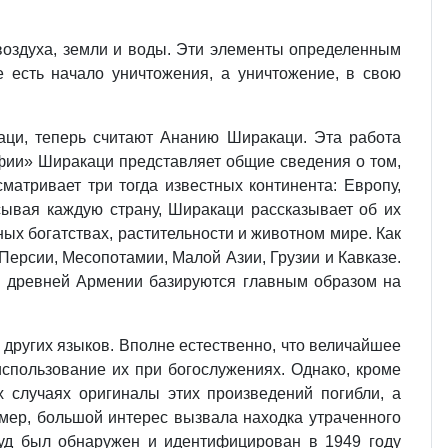
 воздуха, земли и воды. Эти элементы определенным
 есть начало уничтожения, а уничтожение, в свою
аци, теперь считают Ананию Ширакаци. Эта работа
афии» Ширакаци представляет общие сведения о том,
сматривает три тогда известных континента: Европу,
сывая каждую страну, Ширакаци рассказывает об их
ных богатствах, растительности и животном мире. Как
ерсии, Месопотамии, Малой Азии, Грузии и Кавказе.
сы древней Армении базируются главным образом на
 других языков. Вполне естественно, что величайшее
спользование их при богослужениях. Однако, кроме
 случаях оригиналы этих произведений погибли, а
имер, большой интерес вызвала находка утраченного
руд был обнаружен и идентифицирован в 1949 году