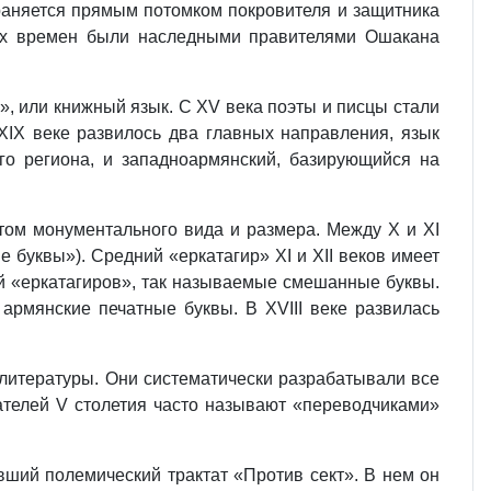
раняется прямым потомком покровителя и защитника
ных времен были наследными правителями Ошакана
», или книжный язык. С XV века поэты и писцы стали
XIX веке развилось два главных направления, язык
го региона, и западноармянский, базирующийся на
ом монументального вида и размера. Между X и XI
 буквы»). Средний «еркатагир» XI и XII веков имеет
ей «еркатагиров», так называемые смешанные буквы.
рмянские печатные буквы. В XVIII веке развилась
литературы. Они систематически разрабатывали все
ателей V столетия часто называют «переводчиками»
вший полемический трактат «Против сект». В нем он