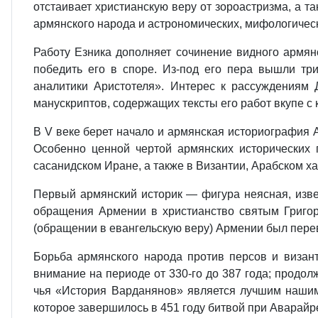
отстаивает христианскую веру от зороастризма, а т
армянского народа и астрономических, мифологичес
Работу Езника дополняет сочинение видного армян
победить его в споре. Из-под его пера вышли т
аналитики Аристотеля». Интерес к рассуждениям 
манускриптов, содержащих тексты его работ вкупе с
В V веке берет начало и армянская историография 
Особенно ценной чертой армянских исторических 
сасанидском Иране, а также в Византии, Арабском ха
Первый армянский историк — фигура неясная, извес
обращения Армении в христианство святым Григори
(обращении в евангельскую веру) Армении был переве
Борьба армянского народа против персов и визант
внимание на периоде от 330-го до 387 года; продолж
чья «История Варданянов» является лучшим нашим
которое завершилось в 451 году битвой при Аварайр