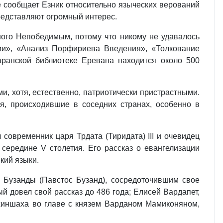
ые сообщает Езник относительно языческих верований
редставляют огромный интерес.
ного Непобедимым, потому что никому не удавалось
ии», «Анализ Порфириева Введения», «Толкование
аранской библиотеке Еревана находится около 500
, хотя, естественно, патриотически пристрастными.
я, происходившие в соседних странах, особенно в
современник царя Трдата (Тиридата) III и очевидец
середине V столетия. Его рассказ о евангелизации
кий языки.
з Бузанды (Павстос Бузанд), сосредоточившим свое
ый довел свой рассказ до 486 года; Елисей Вардапет,
хиншаха во главе с князем Варданом Мамиконяном,