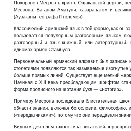
Похоронен Месроп в крипте Ошаканской церкви, не
Месропа, Ваганом Аматуни, хазарапатом и велик
(Аузаканы географа Птолемея).
Классический армянский язык в той форме, как он з
пользоваться популярным разговорным языком люде
разговорный и язык книжный, или литературный. 
идиомах армян Стамбула.
Первоначальный армянский алфавит был записан к
столетиями появляются так называемые изогнутые ун
больше прямых линий. Существует еще мелкий «ерка
Начиная с XIII века преобладающим шрифтом стан
форма прописного начертания букв — «нотргир».
Примеру Месропа последовала блистательная школа
области знания, включая богословие, философию, 
(«передатчиками»), потому что они передавали знани
Видным деятелем такого типа писателей-первопрохо