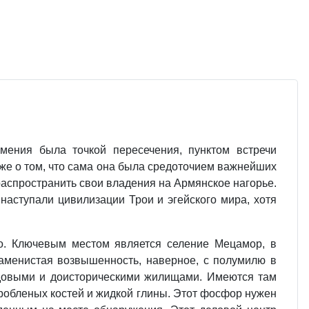
ения была точкой пересечения, пунктом встречи
уже о том, что сама она была средоточием важнейших
распространить свои владения на Армянское нагорье.
наступали цивилизации Трои и эгейского мира, хотя
но. Ключевым местом является селение Мецамор, в
каменистая возвышенность, наверное, с полумилю в
адовыми и доисторическими жилищами. Имеются там
робленых костей и жидкой глины. Этот фосфор нужен