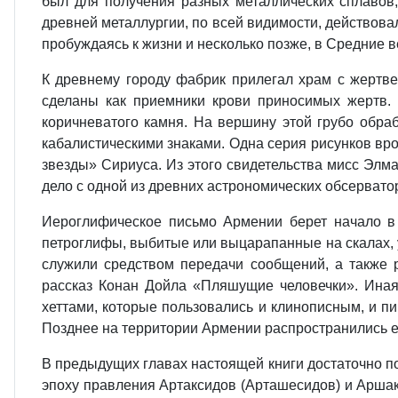
был для получения разных металлических сплавов
древней металлургии, по всей видимости, действова
пробуждаясь к жизни и несколько позже, в Средние в
К древнему городу фабрик прилегал храм с жертв
сделаны как приемники крови приносимых жертв. 
коричневатого камня. На вершину этой грубо обр
кабалистическими знаками. Одна серия рисунков вро
звезды» Сириуса. Из этого свидетельства мисс Элм
дело с одной из древних астрономических обсервато
Иероглифическое письмо Армении берет начало в
петроглифы, выбитые или выцарапанные на скалах, 
служили средством передачи сообщений, а также 
рассказ Конан Дойла «Пляшущие человечки». Иная
хеттами, которые пользовались и клинописным, и п
Позднее на территории Армении распространились ещ
В предыдущих главах настоящей книги достаточно по
эпоху правления Артаксидов (Арташесидов) и Аршак