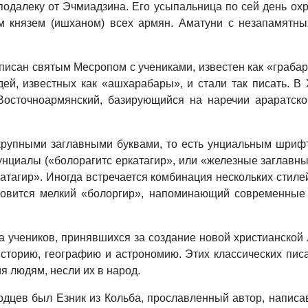
подалеку от Эчмиадзина. Его усыпальница по сей день ох
им князем (ишханом) всех армян. Аматуни с незапамят
аписан святым Месропом с учениками, известен как «грабар
й, известных как «ашхарабары», и стали так писать. В 
Восточноармянский, базирующийся на наречии араратско
рупными заглавными буквами, то есть унциальным шрифт
циалы («болорагитс еркатагир», или «железные заглавные
тагир». Иногда встречается комбинация нескольких стил
овится мелкий «болоргир», напоминающий современные а
 учеников, принявшихся за создание новой христианской 
историю, географию и астрономию. Этих классических пис
я людям, несли их в народ.
дцев был Езник из Кольба, прославленный автор, написа