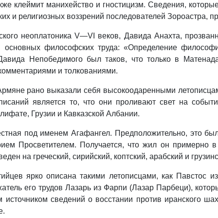
акже клеймит манихейство и гностицизм. Сведения, котор
ких и религиозных воззрений последователей Зороастра, п
ского неоплатоника V—VI веков, Давида Анахта, прозван
ри основных философских труда: «Определение философ
Давида Непобедимого был таков, что только в Матенад
 комментариями и толкованиями.
Армяне рано выказали себя высокоодаренными летописцами
писаний является то, что они проливают свет на событи
лифате, Грузии и Кавказской Албании.
тная под именем Агафангел. Предположительно, это был 
ем Просветителем. Получается, что жил он примерно в 
ден на греческий, сирийский, коптский, арабский и грузинс
ийцев ярко описана такими летописцами, как Павстос и
атель его трудов Лазарь из Фарпи (Лазар Парбеци), котор
 источником сведений о восстании против иранского ша
е.