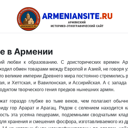
е в Армении
ий любви к образованию. С доисторических времен Арм
ходил обмен товарами между Европой и Азией, не говоря 
 что великие империи Древнего мира постоянно стремились 
и Хеттская, и Вавилонская, и Ассирийская. А с запада 
одуктом творческого гения предков нынешних армян.
жат гораздо глубже во тьме веков, чем полагают обыч
 виду гор Арарат и Арагац. Рядом с селением находится 
ность эта усеяна пещерами, подземными сводчатыми кл
 для хранения и смешения фосфора, изготавливаемого из д