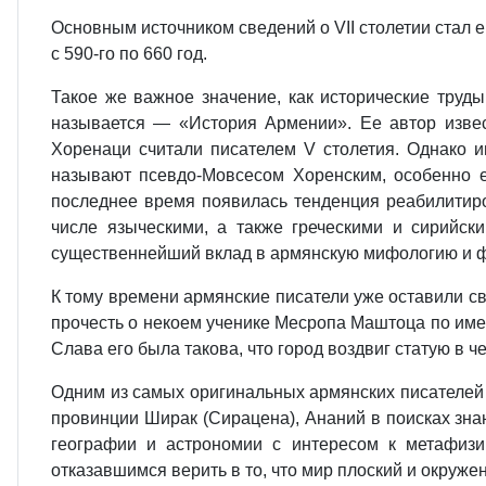
Основным источником сведений о VII столетии стал
с 590-го по 660 год.
Такое же важное значение, как исторические труды
называется — «История Армении». Ее автор извес
Хоренаци считали писателем V столетия. Однако им
называют псевдо-Мовсесом Хоренским, особенно ещ
последнее время появилась тенденция реабилитиро
числе языческими, а также греческими и сирийск
существеннейший вклад в армянскую мифологию и фо
К тому времени армянские писатели уже оставили с
прочесть о некоем ученике Месропа Маштоца по имен
Слава его была такова, что город воздвиг статую в ч
Одним из самых оригинальных армянских писателей 
провинции Ширак (Сирацена), Ананий в поисках знан
географии и астрономии с интересом к метафизик
отказавшимся верить в то, что мир плоский и окруже