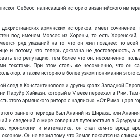
 епископ Себеос, написавший историю византийского импер
 дохристианских армянских историков, имеет сочинение,
тен под именем Мовсес из Хорены, то есть Хоренский,
еется ряд указаний на то, что он жил позднее: по всей в
е и потому, что теперь доказана не достоверность, а л
вать его репутацию, тем более что он, несомненно, поль
ими текстами. При этом столь же несомненно, что он 
льклор, а также историю в более узком понимании этого с
вой след в Константинополе и других краях Западной Евр
и Паруйр Хайказн, который в V веке переехал в Рим. Там
есть этого армянского ритора с надписью: «От Рима, царя г
этого раннего периода был Ананий из Ширака, или Анания 
ий и сведений о мире совершил путешествия в Эрзурум и 
е, хронологии и математике, он стал кем-то вроде ар
н океаном. Он не верил тому, что Земля покоится на спина