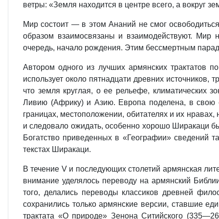
ветры: «Земля находится в центре всего, а вокруг з
Мир состоит — в этом Ананий не смог освободиться
образом взаимосвязаны и взаимодействуют. Мир н
очередь, начало рождения. Этим бессмертным парад
Автором одного из лучших армянских трактатов п
использует около пятнадцати древних источников, 
что земля круглая, о ее рельефе, климатических зо
Ливию (Африку) и Азию. Европа поделена, в свою 
границах, местоположении, обитателях и их нравах, 
и следовало ожидать, особенно хорошо Ширакаци бы
Богатство приведенных в «Географии» сведений та
текстах Ширакаци.
В течение V и последующих столетий армянская лите
внимание уделялось переводу на армянский Библии
того, делались переводы классиков древней фило
сохранились только армянские версии, ставшие еди
трактата «О природе» Зенона Ситийского (335—26