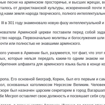
ные песни на армянском просторечье, и высших жрецах, 
талось от дохристианской культуры, искорененной почти
ред нами земля народа творческого, полного интеллектуальн
II в 301 году знаменовало новую фазу интеллектуальной и
нователи Армянской церкви поставили перед собой зад
ство народа. Первоначально молитвы и богослужения шли 
очти или полностью не знавшими армянского.
о учения в Армении был, разумеется, тот факт, что этот 
ых, которые нельзя передать каким-то одним знаком ни л
зобретения алфавита для армянского языка была в конце 
сропа. Его основной биограф, Корюн, был его первым и с
кол, основанных католикосом Нерсесом Великим. Челове
вскоре был назначен царским секретарем в город Вагарша
жбе Месроп оставляет свою должность и посвяшает себя сл