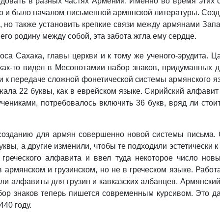
едовать в разных частях Армении. Именно во время этих
о и было началом письменной армянской литературы. Созд
 но также установить крепкие связи между армянами Зап
его родину между собой, эта забота жгла ему сердце.
оса Сахака, главы церкви и к тому же ученого-эрудита. 
 как-то видел в Месопотамии набор знаков, придуманных
ми к передаче сложной фонетической системы армянского я
жала 22 буквы, как в еврейском языке. Сирийский алфавит
ениками, потребовалось включить 36 букв, вряд ли стоит 
 созданию для армян совершенно новой системы письма. О
буквы, а другие изменили, чтобы те подходили эстетически
к греческого алфавита и ввел туда некоторое число нов
 армянском и грузинском, но не в греческом языке. Работ
али алфавиты для грузин и кавказских албанцев. Армянск
бор знаков теперь пишется современным курсивом. Это да
440 году.