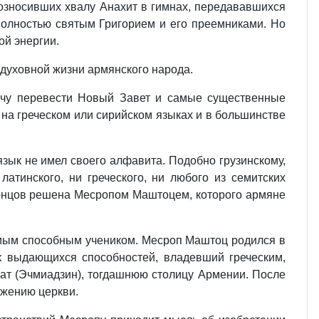
возносивших хвалу Анахит в гимнах, передававшихся
 полностью святым Григорием и его преемниками. Но
ой энергии.
 духовной жизни армянского народа.
ачу перевести Новый Завет и самые существенные
на греческом или сирийском языках и в большинстве
язык не имел своего алфавита. Подобно грузинскому,
атинского, ни греческого, ни любого из семитских
концов решена Месропом Маштоцем, которого армяне
амым способным учеником. Месроп Маштоц родился в
к выдающихся способностей, владевший греческим,
пат (Эчмиадзин), тогдашнюю столицу Армении. После
ужению церкви.