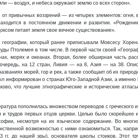
емли — воздух, и небеса окружают землю со всех сторон».
 от привычных воззрений — из четырех элементов: огня,
аходится в постоянном движении и развитии. «Рождение
оксом питает земля свое вечное существование».
о географии, который ранее приписывали Мовсесу Хорен
труды Птолемея в том числе. В первой части своей «Геогр
нах, морях и океанах. Вторая, более обширная часть рас
очередь, на 12 стран, Ливия — на 8, Азия — на 38. Опи
названиях морей, гор и рек, а также сообщает об их природ
л информирован о странах Юго-Западной Азии, а именно П
ково, что лучшие этнографические и исторические атла
ратура пополнилась множеством переводов с греческого и
 и трудов первых отцов церкви. Целью было скорейшее и
софии, несмотря на их языческое содержание. Во многих
нственной возможностью с ними ознакомиться. Так, напр
3 гг. до нашей эры), основателя школы стоиков. Этот т