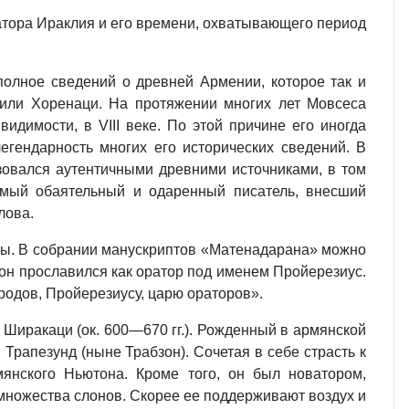
атора Ираклия и его времени, охватывающего период
 полное сведений о древней Армении, которое так и
 или Хоренаци. На протяжении многих лет Мовсеса
идимости, в VIII веке. По этой причине его иногда
егендарность многих его исторических сведений. В
зовался аутентичными древними источниками, в том
самый обаятельный и одаренный писатель, внесший
лова.
опы. В собрании манускриптов «Матенадарана» можно
 он прославился как оратор под именем Пройерезиус.
ородов, Пройерезиусу, царю ораторов».
Ширакаци (ок. 600—670 гг.). Рожденный в армянской
Трапезунд (ныне Трабзон). Сочетая в себе страсть к
мянского Ньютона. Кроме того, он был новатором,
х множества слонов. Скорее ее поддерживают воздух и