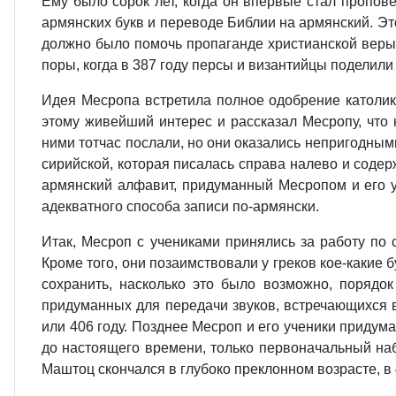
Ему было сорок лет, когда он впервые стал пропов
армянских букв и переводе Библии на армянский. Эт
должно было помочь пропаганде христианской веры,
поры, когда в 387 году персы и византийцы поделили 
Идея Месропа встретила полное одобрение католик
этому живейший интерес и рассказал Месропу, что
ними тотчас послали, но они оказались непригодны
сирийской, которая писалась справа налево и содер
армянский алфавит, придуманный Месропом и его уч
адекватного способа записи по-армянски.
Итак, Месроп с учениками принялись за работу по
Кроме того, они позаимствовали у греков кое-какие 
сохранить, насколько это было возможно, порядо
придуманных для передачи звуков, встречающихся в
или 406 году. Позднее Месроп и его ученики придум
до настоящего времени, только первоначальный на
Маштоц скончался в глубоко преклонном возрасте, в 