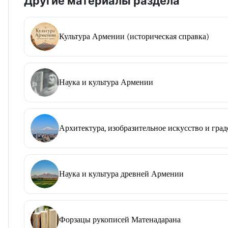
Другие материалы раздела
Культура Армении (историческая справка)
Наука и культура Армении
Архитектура, изобразительное искусство и гра
Наука и культура древней Армении
Форзацы рукописей Матенадарана