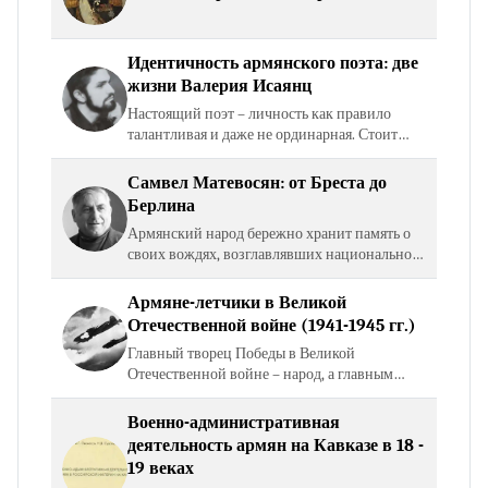
Идентичность армянского поэта: две
жизни Валерия Исаянц
Настоящий поэт – личность как правило
талантливая и даже не ординарная. Стоит
только вспомнить строки из стихотворения
Паруйра Севак «Схожу с ума» (Ереван,1961):
Самвел Матевосян: от Бреста до
Дети не рождаются…
Берлина
Армянский народ бережно хранит память о
своих вождях, возглавлявших национально –
освободительную борьбу против
многочисленных захватчиков, талантливых
Армяне-летчики в Великой
полководцев, поэтов,…
Отечественной войне (1941-1945 гг.)
Главный творец Победы в Великой
Отечественной войне – народ, а главным
героем войны стал советский солдат. В
Москве, у Кремлевской стены, пылает
Военно-административная
Вечный огонь памяти народной на…
деятельность армян на Кавказе в 18 -
19 веках