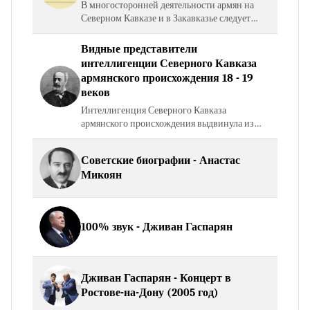
В многосторонней деятельности армян на
Северном Кавказе и в Закавказье следует
выделить военно-административное
присутствие их в жизни
Видные представители
многонационального региона, способность…
интеллигенции Северного Кавказа
армянского происхождения 18 - 19
веков
Интеллигенция Северного Кавказа
армянского происхождения выдвинула из
своих рядов выдающихся деятелей науки,
культуры и политических деятелей.
Советские биографии - Анастас
Стремление к совершенствованию своих…
Микоян
100% звук - Дживан Гаспарян
Дживан Гаспарян - Концерт в
Ростове-на-Дону (2005 год)