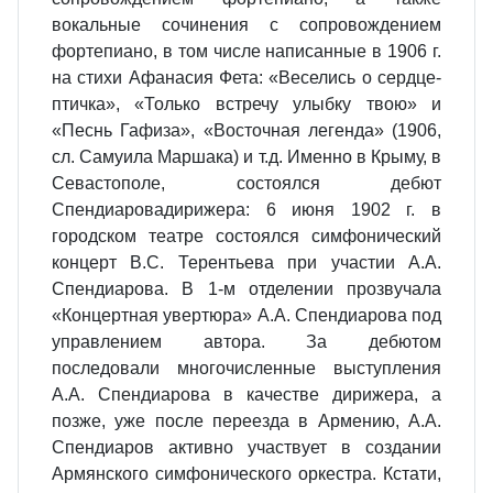
вокальные сочинения с сопровождением
фортепиано, в том числе написанные в 1906 г.
на стихи Афанасия Фета: «Веселись о сердце-
птичка», «Только встречу улыбку твою» и
«Песнь Гафиза», «Восточная легенда» (1906,
сл. Самуила Маршака) и т.д. Именно в Крыму, в
Севастополе, состоялся дебют
Спендиаровадирижера: 6 июня 1902 г. в
городском театре состоялся симфонический
концерт В.С. Терентьева при участии А.А.
Спендиарова. В 1-м отделении прозвучала
«Концертная увертюра» А.А. Спендиарова под
управлением автора. За дебютом
последовали многочисленные выступления
А.А. Спендиарова в качестве дирижера, а
позже, уже после переезда в Армению, А.А.
Спендиаров активно участвует в создании
Армянского симфонического оркестра. Кстати,