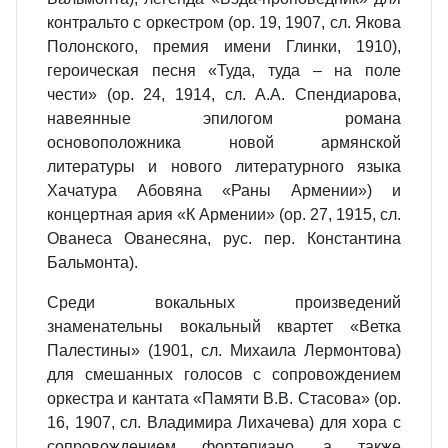
контральто с оркестром (op. 19, 1907, сл. Якова
Полонского, премия имени Глинки, 1910),
героическая песня «Туда, туда – на поле
чести» (op. 24, 1914, сл. А.А. Спендиарова,
навеянные эпилогом романа
основоположника новой армянской
литературы и нового литературного языка
Хачатура Абовяна «Раны Армении») и
концертная ария «К Армении» (op. 27, 1915, сл.
Ованеса Ованесяна, рус. пер. Константина
Бальмонта).
Среди вокальных произведений
знаменательны вокальный квартет «Ветка
Палестины» (1901, сл. Михаила Лермонтова)
для смешанных голосов с сопровождением
оркестра и кантата «Памяти В.В. Стасова» (op.
16, 1907, сл. Владимира Лихачева) для хора с
сопровождением фортепиано, а также