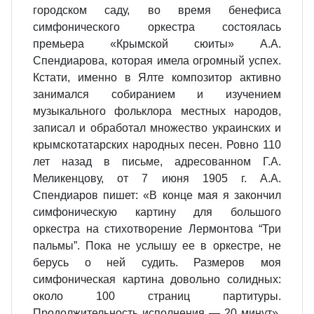
городском саду, во время бенефиса
симфонического оркестра состоялась
премьера «Крымской сюиты» А.А.
Спендиарова, которая имела огромный успех.
Кстати, именно в Ялте композитор активно
занимался собиранием и изучением
музыкального фольклора местных народов,
записал и обработал множество украинских и
крымскотатарских народных песен. Ровно 110
лет назад в письме, адресованном Г.А.
Меликенцову, от 7 июня 1905 г. А.А.
Спендиаров пишет: «В конце мая я закончил
симфоническую картину для большого
оркестра на стихотворение Лермонтова “Три
пальмы”. Пока не услышу ее в оркестре, не
берусь о ней судить. Размеров моя
симфоническая картина довольно солидных:
около 100 страниц партитуры.
Продолжительность исполнения — 20 минут».