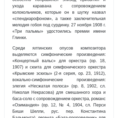
ухода каравана с сопровождением
колокольчиков, которые он в шутку назвал
«спендиарофоном», а также заключительная
мелодия гобоя под сурдинку. 27 ноября 1908 г.
«Три пальмы» удостоились премии имени
Глинки.
Среди ялтинских опусов композитора
выделяются симфонические произведения:
«Концертный вальс» для оркестра (op. 18,
1907) и сюита для симфонического оркестра
«Крымские эскизы» (2-я серия, op. 23, 1912),
вокально-симфонические произведения:
элегия «Несжатая полоса» (op. 8, 1902, сл.
Николая Некрасова) для смешанного хора и
баса-соло с сопровождением оркестра, романс
«Озимандия» (op. 12, № 4, 1904, сл. Перси
Биши Шелли, рус. пер. Константина
Бальмонта), легенда «Бэда-проповедник» для