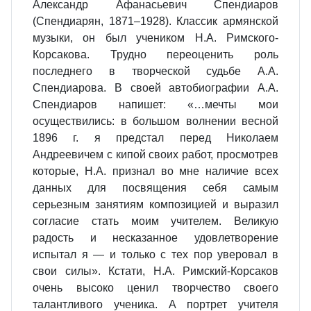
Александр Афанасьевич Спендиаров
(Спендиарян, 1871–1928). Классик армянской
музыки, он был учеником Н.А. Римского-
Корсакова. Трудно переоценить роль
последнего в творческой судьбе А.А.
Спендиарова. В своей автобиографии А.А.
Спендиаров напишет: «…мечты мои
осуществились: в большом волнении весной
1896 г. я предстал перед Николаем
Андреевичем с кипой своих работ, просмотрев
которые, Н.А. признал во мне наличие всех
данных для посвящения себя самым
серьезным занятиям композицией и выразил
согласие стать моим учителем. Великую
радость и несказанное удовлетворение
испытал я — и только с тех пор уверовал в
свои силы». Кстати, Н.А. Римский-Корсаков
очень высоко ценил творчество своего
талантливого ученика. А портрет учителя