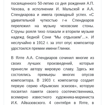
посвященного 50-летию со дня рождения А.П.
Чехова, в исполнении И. Мальской и А.А.
Спендиарова и имела громадный успех. «С
удивительной чуткостью г-н Спендиаров
переложил на музыку чеховские стоны.
Струны рояля тихо плакали и вторили музыке
надежд бедной Сони “Мы отдыхаем”…». И
неслучайно в 1912 г. за этот опус композитор
удостоился премии имени Глинки.
В Ялте А.А. Спендиаров сочинил многие из
своих лучших произведений, которые
принесли автору мировую славу. Здесь же
состоялись премьеры многих опусов
композитора. В 1903 г. композитор создает
первую серию «Крымских эскизов», которую
посвятил памяти своего соотечественника,
всемирно известного художника-мариниста
И.К. Айвазовского. 4 сентября в Ялте, в