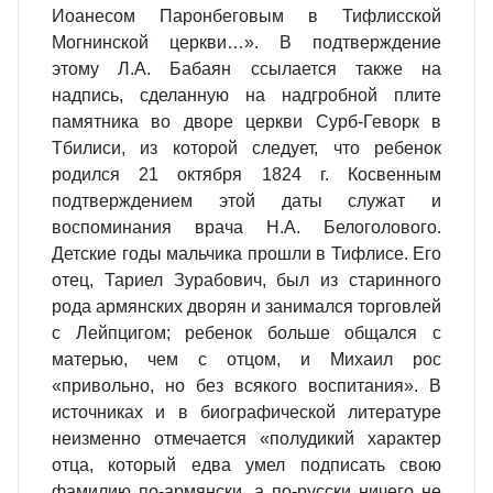
Иоанесом Паронбеговым в Тифлисской
Могнинской церкви…». В подтверждение
этому Л.А. Бабаян ссылается также на
надпись, сделанную на надгробной плите
памятника во дворе церкви Сурб-Геворк в
Тбилиси, из которой следует, что ребенок
родился 21 октября 1824 г. Косвенным
подтверждением этой даты служат и
воспоминания врача Н.А. Белоголового.
Детские годы мальчика прошли в Тифлисе. Его
отец, Тариел Зурабович, был из старинного
рода армянских дворян и занимался торговлей
с Лейпцигом; ребенок больше общался с
матерью, чем с отцом, и Михаил рос
«привольно, но без всякого воспитания». В
источниках и в биографической литературе
неизменно отмечается «полудикий характер
отца, который едва умел подписать свою
фамилию по-армянски, а по-русски ничего не