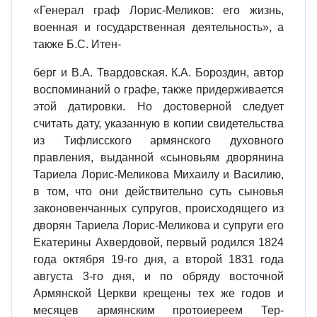
«Генерал граф Лорис-Меликов: его жизнь,
военная и государственная деятельность», а
также Б.С. Итен-
берг и В.А. Твардовская. К.А. Бороздин, автор
воспоминаний о графе, также придерживается
этой датировки. Но достоверной следует
считать дату, указанную в копии свидетельства
из Тифлисского армянского духовного
правления, выданной «сыновьям дворянина
Тариела Лорис-Меликова Михаилу и Василию,
в том, что они действительно суть сыновья
законовенчанных супругов, происходящего из
дворян Тариела Лорис-Меликова и супруги его
Екатерины Ахвердовой, первый родился 1824
года октября 19-го дня, а второй 1831 года
августа 3-го дня, и по обряду восточной
Армянской Церкви крещены тех же годов и
месяцев армянским протоиереем Тер-