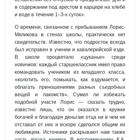
в содержании под арестом в карцере на хлебе
и воде в течение 1–3-х суток».
О времени, связанном с пребыванием Лорис-
Меликова в стенах школы, практически нет
свидетельств. Известно, что подросток всегда
был исправен в учении и кавалерийской езде.
В школе процветало «цуканье» среди
новичков: каждый старшеклассник имел право
командовать учеником из младшего класса,
«колотить его, помыкать, как вздумается, и
облагать приношениями разных съедобных
вещей и лакомств». Сумел ли избежать
подобной участи Лорис — сказать трудно,
известно лишь, что он оказался в кружке
богачей и благодаря деньгам отца ни в чем не
отставал от них и вскоре сделался общим их
любимцем. Источники раскрывают нам также
часть досуга юнкера. В воспоминаниях К.А.