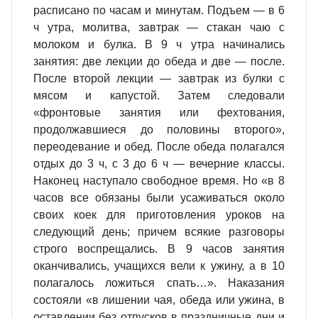
расписано по часам и минутам. Подъем — в 6
ч утра, молитва, завтрак — стакан чаю с
молоком и булка. В 9 ч утра начинались
занятия: две лекции до обеда и две — после.
После второй лекции — завтрак из булки с
мясом и капустой. Затем следовали
«фронтовые занятия или фехтования,
продолжавшиеся до половины второго»,
переодевание и обед. После обеда полагался
отдых до 3 ч, с 3 до 6 ч — вечерние классы.
Наконец наступало свободное время. Но «в 8
часов все обязаны были усаживаться около
своих коек для приготовления уроков на
следующий день; причем всякие разговоры
строго воспрещались. В 9 часов занятия
оканчивались, учащихся вели к ужину, а в 10
полагалось ложиться спать…». Наказания
состояли «в лишении чая, обеда или ужина, в
оставлении без отпусков в праздничные дни и