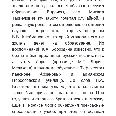
знал», хотя он сделал все, чтобы сын получил
образование. Впрочем, сам Михаил
Тариелович эту заботу почитал случайной, и
решающую роль в этом отношению он отводил
случаю — встрече отца с горным офицером
В.В. Клейменовым, который уговорил его не
жалеть денег на образование. Из
воспоминаний К.А. Бороздина известно, что к
братьям был приставлен русский воспитатель,
а затем Лорис (прозвище М.Т. Лорис-
Меликова) продолжил обучение в Тифлисском
пансионе Арзановых и армянском
Нерсесовском училище. Со слов Н.А.
Белоголового мы узнаем, что к мальчикам
также был приглашен наставник, но на 11-м
году жизни старшего брата отвезли в Москву.
Еще в Тифлисе Лорис обнаружил прекрасные
способности к учебе, при этом он обладал