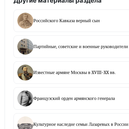
Другие материалы раздела
Российского Кавказа верный сын
Партийные, советские и военные руководители
Известные армяне Москвы в XVIII–XX вв.
Французский орден армянского генерала
Культурное наследие семьи Лазаревых в России