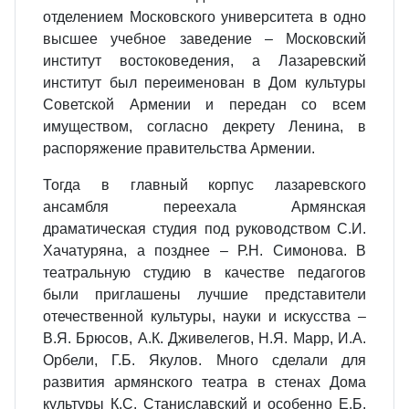
отделением Московского университета в одно
высшее учебное заведение – Московский
институт востоковедения, а Лазаревский
институт был переименован в Дом культуры
Советской Армении и передан со всем
имуществом, согласно декрету Ленина, в
распоряжение правительства Армении.
Тогда в главный корпус лазаревского
ансамбля переехала Армянская
драматическая студия под руководством С.И.
Хачатуряна, а позднее – Р.Н. Симонова. В
театральную студию в качестве педагогов
были приглашены лучшие представители
отечественной культуры, науки и искусства –
В.Я. Брюсов, А.К. Дживелегов, Н.Я. Марр, И.А.
Орбели, Г.Б. Якулов. Много сделали для
развития армянского театра в стенах Дома
культуры К.С. Станиславский и особенно Е.Б.