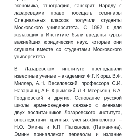
экономика, этнография, санскрит. Наряду с
лазаревцами право посещать семинары
Специальных классов получили студенты
Московского университета. С 1892 г. для
желающих в Институте были введены курсы
важнейших юридических наук, которые они
слушали вместе со студентами Московского
университета.
В Лазаревском институте преподавали
известные ученые – академики Ф.Г. К орш, В.Ф.
Миллер, А.Н. Веселовский, профессора С.И.
Назарьянц, А.Е. К рымский, Л.З. Мсерьянц, В.А.
Гордлевский и другие. Основание русской
школы арменоведения связано с именами
двух воспитанников Лазаревского института,
впоследствии крупных ученых-филологов –
Н.О. Эмина и К.П. Патканова (Патканяна).
Эмину принадлежат переводы и издание