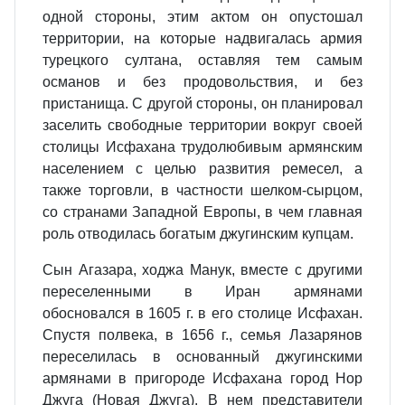
одной стороны, этим актом он опустошал
территории, на которые надвигалась армия
турецкого султана, оставляя тем самым
османов и без продовольствия, и без
пристанища. С другой стороны, он планировал
заселить свободные территории вокруг своей
столицы Исфахана трудолюбивым армянским
населением с целью развития ремесел, а
также торговли, в частности шелком-сырцом,
со странами Западной Европы, в чем главная
роль отводилась богатым джугинским купцам.
Сын Агазара, ходжа
Манук, вместе с другими
переселенными в Иран армянами
обосновался в 1605 г. в его столице Исфахан.
Спустя полвека, в 1656 г., семья Лазарянов
переселилась в основанный джугинскими
армянами в пригороде Исфахана город Нор
Джуга (Новая Джуга). В нем представители