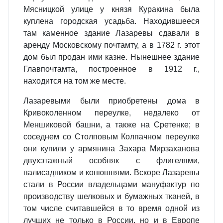
Мясницкой улице у князя Куракина была
куплена городская усадьба. Находившееся
там каменное здание Лазаревы сдавали в
аренду Московскому почтамту, а в 1782 г. этот
дом был продан ими казне. Нынешнее здание
Главпочтамта, построенное в 1912 г.,
находится на том же месте.
Лазаревыми были приобретены дома в
Кривоколенном переулке, недалеко от
Меншиковой башни, а также на Сретенке; в
соседнем со Столповым Колпачном переулке
они купили у армянина Захара Мирзаханова
двухэтажный особняк с флигелями,
палисадником и конюшнями. Вскоре Лазаревы
стали в России владельцами мануфактур по
производству шелковых и бумажных тканей, в
том числе считавшейся в то время одной из
лучших не только в России, но и в Европе