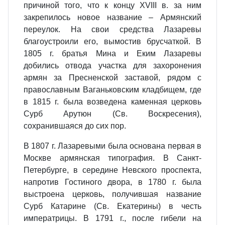
причиной того, что к концу XVIII в. за ним
закрепилось новое название – Армянский
переулок. На свои средства Лазаревы
благоустроили его, вымостив брусчаткой. В
1805 г. братья Мина и Еким Лазаревы
добились отвода участка для захоронения
армян за Пресненской заставой, рядом с
православным Ваганьковским кладбищем, где
в 1815 г. была возведена каменная церковь
Сурб Арутюн
(Св. Воскресения),
сохранившаяся до сих пор.
В 1807 г. Лазаревыми была основана первая в
Москве армянская типография. В Санкт-
Петербурге, в середине Невского проспекта,
напротив Гостиного двора, в 1780 г. была
выстроена церковь, получившая название
Сурб Катарине
(Св. Екатерины) в честь
императрицы. В 1791 г., после гибели на