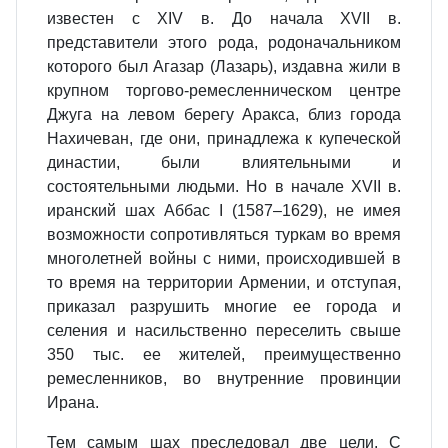
известен с XIV в. До начала XVII в.
представители этого рода, родоначальником
которого был Агазар (Лазарь), издавна жили в
крупном торгово-ремесленническом центре
Джуга на левом берегу Аракса, близ города
Нахичеван, где они, принадлежа к купеческой
династии, были влиятельными и
состоятельными людьми. Но в начале XVII в.
иранский шах Аббас I (1587–1629), не имея
возможности сопротивляться туркам во время
многолетней войны с ними, происходившей в
то время на территории Армении, и отступая,
приказал разрушить многие ее города и
селения и насильственно переселить свыше
350 тыс. ее жителей, преимущественно
ремесленников, во внутренние провинции
Ирана.
Тем самым шах преследовал две цели. С