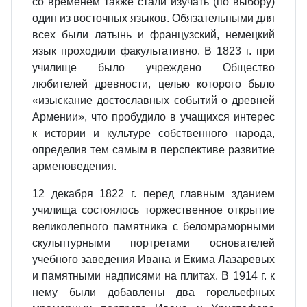
со временем также стали изучать (по выбору)
один из восточных языков. Обязательными для
всех были латынь и французский, немецкий
язык проходили факультативно. В 1823 г. при
училище было учреждено Общество
любителей древности, целью которого было
«изыскание достославных событий о древней
Армении», что пробудило в учащихся интерес
к истории и культуре собственного народа,
определив тем самым в перспективе развитие
арменоведения.
12 декабря 1822 г. перед главным зданием
училища состоялось торжественное открытие
великолепного памятника с беломраморными
скульптурными портретами основателей
учебного заведения Ивана и Екима Лазаревых
и памятными надписями на плитах. В 1914 г. к
нему были добавлены два горельефных