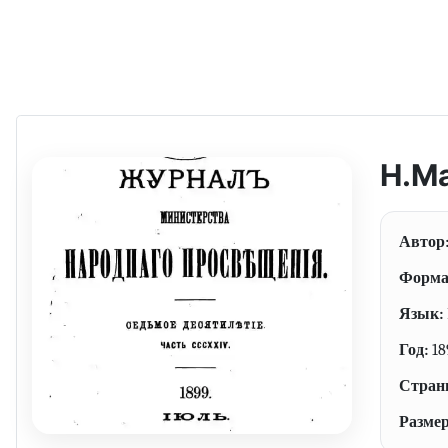
Н.Ма
Автор
Форма
Язык:
Год:
18
Стран
Размер