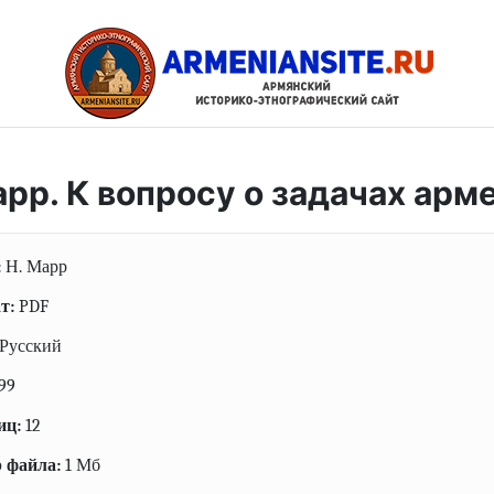
рр. К вопросу о задачах арм
:
Н. Марр
т:
PDF
Русский
99
иц:
12
 файла:
1 Мб