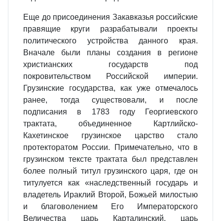
Еще до присоединения Закавказья российские
правящие круги разрабатывали проекты
политического устройства данного края.
Вначале были планы создания в регионе
христианских государств под
покровительством Российской империи.
Грузинские государства, как уже отмечалось
ранее, тогда существовали, и после
подписания в 1783 году Георгиевского
трактата, объединенное Картлийско-
Кахетинское грузинское царство стало
протекторатом России. Примечательно, что в
грузинском тексте трактата был представлен
более полный титул грузинского царя, где он
титулуется как «наследственный государь и
владетель Ираклий Второй, Божьей милостыю
и благоволением Его Императорского
Величества царь Карталинский, царь