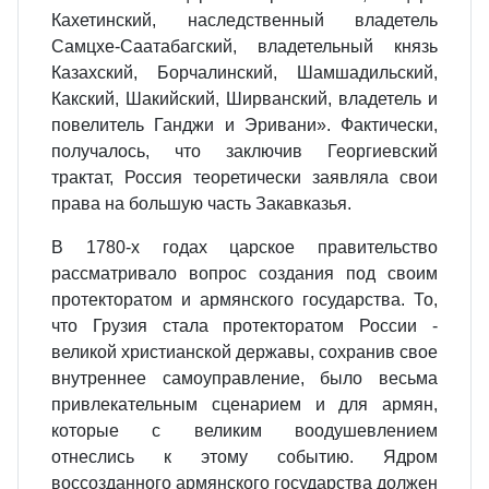
Кахетинский, наследственный владетель
Самцхе-Саатабагский, владетельный князь
Казахский, Борчалинский, Шамшадильский,
Какский, Шакийский, Ширванский, владетель и
повелитель Ганджи и Эривани». Фактически,
получалось, что заключив Георгиевский
трактат, Россия теоретически заявляла свои
права на большую часть Закавказья.
В 1780-х годах царское правительство
рассматривало вопрос создания под своим
протекторатом и армянского государства. То,
что Грузия стала протекторатом России -
великой христианской державы, сохранив свое
внутреннее самоуправление, было весьма
привлекательным сценарием и для армян,
которые с великим воодушевлением
отнеслись к этому событию. Ядром
воссозданного армянского государства должен