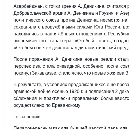
Азербайджан, с точки зрения А. Деникина, считался
Добровольческой армии А. Деникина и Грузия, и Азе
политического союза против Деникина, несмотря на 
сохраняла с вооружёнными силами Юга России, воз
находились в напряжённых отношениях с Республи
экономического характера. «Особый совет», созда
«Особом совете» действовал дипломатический предс
После поражения А. Деникина новые реалии стали
перспектива стала очевидной, особенно после сове
покинул Закавказье, стало ясно, что новые хозяева 
В результате, в условиях продолжавшихся ещё проз
армянской войне осенью 1920 г. и подписания 2 де
сближения и практически провальных большевистс
осуществлено по Ереванскому
соглашению.
Первоочередным как для бывшей царской, так и для 