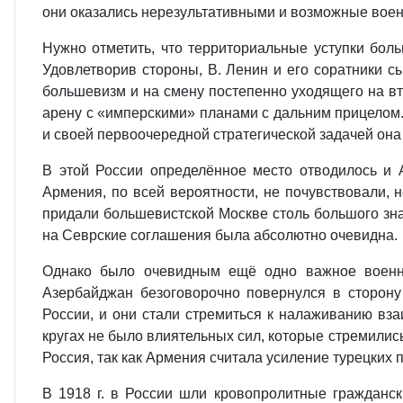
они оказались нерезультативными и возможные воен
Нужно отметить, что территориальные уступки боль
Удовлетворив стороны, В. Ленин и его соратники сы
большевизм и на смену постепенно уходящего на вт
арену с «имперскими» планами с дальним прицелом.
и своей первоочередной стратегической задачей она
В этой России определённое место отводилось и 
Армения, по всей вероятности, не почувствовали, 
придали большевистской Москве столь большого зна
на Севрские соглашения была абсолютно очевидна.
Однако было очевидным ещё одно важное военно-п
Азербайджан безоговорочно повернулся в сторону
России, и они стали стремиться к налаживанию вза
кругах не было влиятельных сил, которые стремилис
Россия, так как Армения считала усиление турецких 
В 1918 г. в России шли кровопролитные гражданс