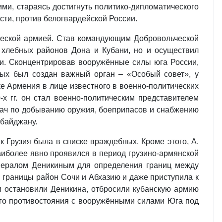
ми, стараясь достигнуть политико-дипломатического
сти, против белогвардейской России.
ьческой армией. Став командующим Добровольческой
ь хлебных районов Дона и Кубани, но и осуществил
ми. Сконцентрировав вооружённые силы юга России,
ых был создан важный орган – «Особый совет», у
е Армения в лице известного в военно-политических
х гг. он стал военно-политическим представителем
дач по добыванию оружия, боеприпасов и снабжению
рбайджану.
 Грузия была в списке враждебных. Кроме этого, А.
наиболее явно проявился в период грузино-армянской
генералом Деникиным для определения границ между
и границы район Сочи и Абхазию и даже приступила к
 и остановили Деникина, отбросили кубанскую армию
ого противостояния с вооружёнными силами Юга под