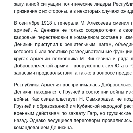
запутанной ситуации политические лидеры Республи
признания с их стороны, а в некоторых случаях ожид
В сентябре 1918 г. генерала М. Алексеева сменил
армией, А. Деникин не только сосредоточил в сво
кадровые перестановки в командном составе и изм
Деникин приступил к решительным шагам, объеди
которого были политико-разведывательные функции 
кругах Армении полковника М. Зинкевича и ряда д
Добровольческой армии – вооружённых сил Юга в Р
запасами продовольствия, а также в вопросе предо
Республика Армения воспринималась Добровольческо
Деникин находился с Грузией в состоянии войны из-
войны. Как свидетельствует Н. Самхарадзе, не по
Грузией и образованной им Кубанской народной респ
военным действиям по захвату Гагр, но грузинские
назад. Однако ведущиеся переговоры провалились.
командованием Деникина.