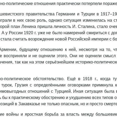
но-политические отношения практически потерпели пораже
шевистского правительства Германии и Турции в 1917–19
грали в них свою роль, однако ситуация изменилась на сты
орой план Ленина пришла личность И. Сталина, стало оче
 А у России 1920 г. уже не было намерений смириться с
 стала считать возрождение новой Российской империи с б
Армении, будущему отношению к ней, несмотря на то, ч
не восприняли и не оценили этого. Они не оценили смысл
чения, так как на этом серьёзнейшем историко-политическ
олитическое обстоятельство. Ещё в 1918 г., когда ту
 турок, Грузия с определёнными оговорками примкнула 
имовыгодных отношений с Турцией. Иная ситуация была в
ь бы к практическому обострению и ухудшению всех типов о
позиций в Закавказье не только опасным, но и просто смер
кие войны и яростная борьба за власть между большеви