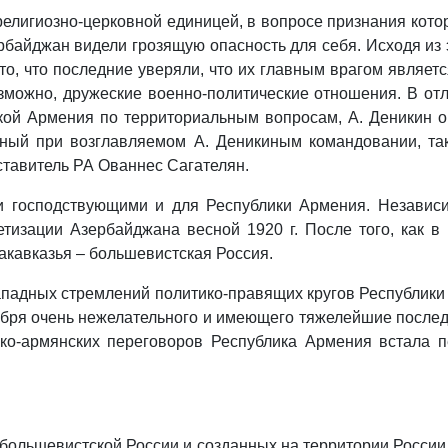
 религиозно-церковной единицей, в вопросе признания кото
рбайджан видели грозящую опасность для себя. Исходя из
то, что последние уверяли, что их главным врагом являет
можно, дружеские военно-политические отношения. В отл
кой Армения по территориальным вопросам, А. Деникин о
нный при возглавляемом А. Деникиным командовании, та
тавитель РА Ованнес Сагателян.
 господствующими и для Республики Армения. Независи
тизации Азербайджана весной 1920 г. После того, как в 
Закавказья – большевистская Россия.
ападных стремлений политико-правящих кругов Республики 
кабря очень нежелательного и имеющего тяжелейшие послед
ко-армянских переговоров Республика Армения встала 
большевистской России и созданных на территории России 