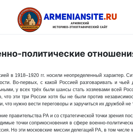
енно-политические отношения
ей в 1918–1920 гг. носили неопределенный характер. Си
ости. Во-первых, с какой Россией разговаривать и чьей 
ными, у всех трёх были шансы стать хозяевами всей Росс
о, что эти три России хотя бы не были против независимо
, что нужно вести переговоры и заручиться их дружбой не 
ие правительства РА и со стратегической точки зрения п
димые точки соприкосновения в сфере военно-политическ
ия. Но эти московские миссии делегаций РА, в том числе м