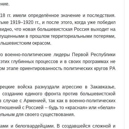
ние.
18 гг. имели определённое значение и последствия.
ке 1919–1920 гг., и после этого, когда уже победил
видно, что новая большевистская Россия выходит на
 допущенными в прошлом территориальными потерями,
ольшевистским окрасом.
то военно-политические лидеры Первой Республики
 этих глубинных процессов и в своих программах не
ом этапе ориентированность политических кругов РА
рецкие войска разнуздали агрессию в Закавказье,
к созданию единого фронта против большевистской
 случае с Арменией, так как в военно-политических
тношений с Россией – будь то «красная» или «белая»
тельным для своего существования.
ками и белогвардейцами. В создавшейся сложной и