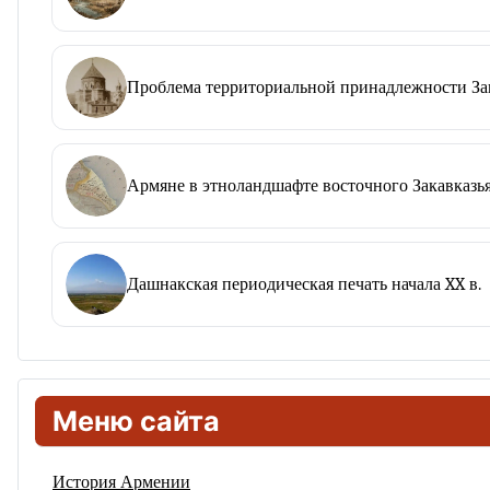
Проблема территориальной принадлежности Зап
Армяне в этноландшафте восточного Закавказья
Дашнакская периодическая печать начала XX в.
Меню сайта
История Армении