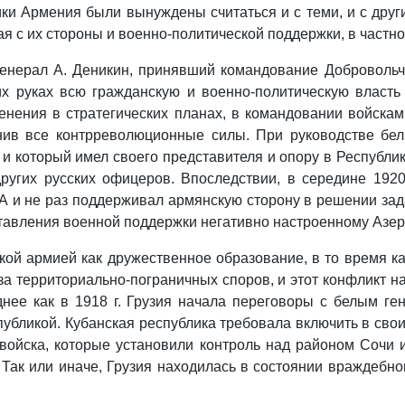
ки Армения были вынуждены считаться и с теми, и с други
ая с их стороны и военно-политической поддержки, в частно
 генерал А. Деникин, принявший командование Добровол
их руках всю гражданскую и военно-политическую власт
енения в стратегических планах, в командовании войска
нив все контрреволюционные силы. При руководстве бел
и который имел своего представителя и опору в Республик
ругих русских офицеров. Впоследствии, в середине 1920-
А и не раз поддерживал армянскую сторону в решении за
ставления военной поддержки негативно настроенному Азе
й армией как дружественное образование, в то время как
за территориально-пограничных споров, и этот конфликт 
зднее как в 1918 г. Грузия начала переговоры с белым 
убликой. Кубанская республика требовала включить в сво
 войска, которые установили контроль над районом Сочи
 Так или иначе, Грузия находилась в состоянии враждебн